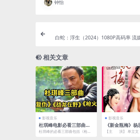
钟怡
白蛇：浮生（2024）1080P高码率 流
相关文章
影视音乐
影视音乐
杜琪峰电影必看三部曲
《新金瓶梅》杨
《枪火》《放逐》《复
云网盘下载.108
‌杜琪峰的必看三部曲包括‌《枪
【主 演】 单立
仇》阿里云下载
载.国语中字.(199
火》、‌《放逐》和《复仇》。这
顾冠忠 叶仙儿 ...