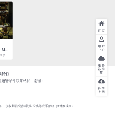
首页
用户
 Mae
中心
网盘下载
托纳多雷
素、王家
服务
器推
荐
系我们
问题请邮件联系站长，谢谢！
科学
上网
 侵权删帖/违法举报/投稿等联系邮箱（#替换成@）：