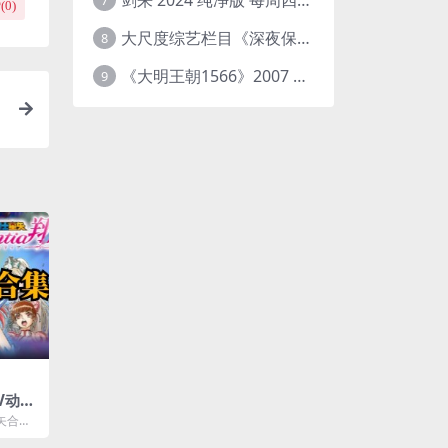
7
(
0
)
大尺度综艺栏目《深夜保健室》 [台综]夸克网盘下载
8
《大明王朝1566》2007 中国大陆 4K+2K修复 [国语 46集 192G]
9
V动
看顺序
矢合集
片等