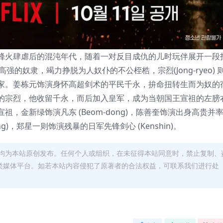
烽火肆虐后的混沌年代，随着一对反目成仇的儿时玩伴展开一段
武艺高强的奴隶，竭力挣脱为人奴仆的不公桎梏，宗烈(Jong-ryeo) 
家。姜栋元饰演身怀高超剑术的平民千永，拚命扭转生而为奴的
的宗烈，他收留千永，而后加入皇军，成为当朝国王宣祖的左膀
，金新绿饰演凡东 (Beom-dong)，陈善奎饰演出身高贵并
ong)，郑星一则饰演残暴的日军先锋剑心 (Kenshin)。
均为本站原创发布。任何个人或组织，在未征得本站同意时，禁止复制、
类媒体平台。如若本站内容侵犯了原著者的合法权益，可联系我们进行处