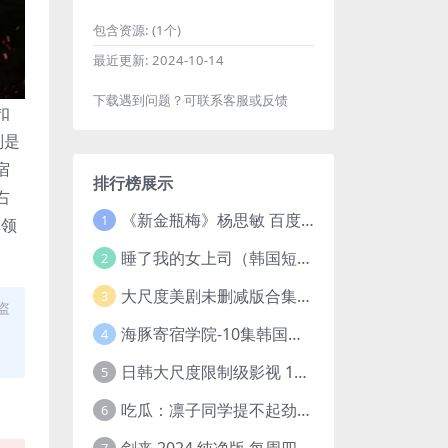
包含资源:
(1个)
最近更新:
2024-10-14
下载遇到问题？可联系客服或反馈
扣
则是
宿
排行榜展示
右
《新金瓶梅》杨思敏 百度云网盘下载.1080P阿里下载.国语中字.(1996)
1
率领
睡了我的女上司（韩国短剧）4K超清/中字百度云网盘下载
2
大尺度美剧未删减版合集【22部】
3
盗
海豚寄宿学院-10集韩国高颜值短剧
4
日韩大尺度限制级影视 120部大合集无删减版
5
吃瓜：凛子同学提不起劲/小怡loli 72V+23V+14V–24.02GB】
6
剑来 2024 纯净版 每周四已更【4K / 臻彩视听TV / 杜比音】附电子书百度网盘下载