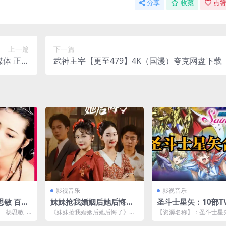
分享
收藏
点赞
上一篇
下一篇
媒体 正式
武神主宰【更至479】4K（国漫）夸克网盘下载
版
影视音乐
影视音乐
思敏 百度
妹妹抢我婚姻后她后悔了
圣斗士星矢：10部T
0P阿里下
（35集）
画，6部剧场版，观
文 杨思敏
《妹妹抢我婚姻后她后悔了》（3
【资源名称】：圣斗士星
6)
全部在这里
5集）是一部充满戏剧性、情感波
【资源类型】：视频、图