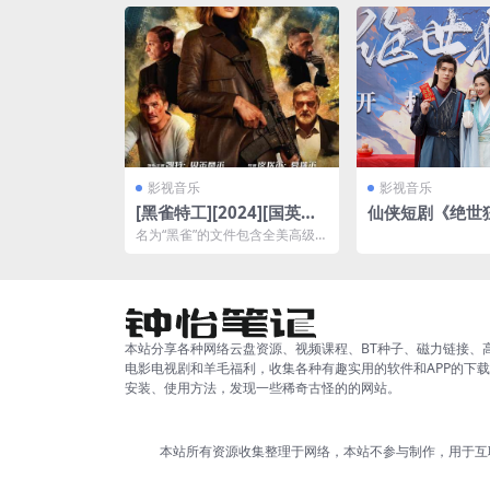
三部作品不仅展现了杜...
影视音乐
影视音乐
[黑雀特工][2024][国英双
仙侠短剧《绝世
语中字][4K-2160P][今日
4集完整版夸克
名为“黑雀”的文件包含全美高级
最新动作大片]
别官员的秘密资料，如若泄露会
引发严重后果。随后，艾...
本站分享各种网络云盘资源、视频课程、BT种子、磁力链接、
电影电视剧和羊毛福利，收集各种有趣实用的软件和APP的下
安装、使用方法，发现一些稀奇古怪的的网站。
本站所有资源收集整理于网络，本站不参与制作，用于互