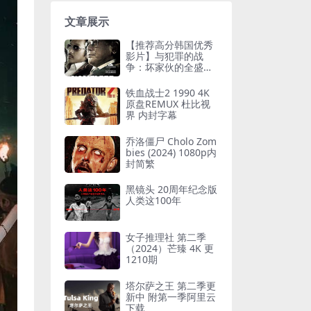
文章展示
【推荐高分韩国优秀
影片】与犯罪的战
争：坏家伙的全盛时
代 범죄와의 전쟁 : 나
쁜놈들 전성시대 (20
铁血战士2 1990 4K
12)
原盘REMUX 杜比视
界 内封字幕
乔洛僵尸 Cholo Zom
bies (2024) 1080p内
封简繁
黑镜头 20周年纪念版
人类这100年
女子推理社 第二季
（2024）芒臻 4K 更
1210期
塔尔萨之王 第二季更
新中 附第一季阿里云
下载