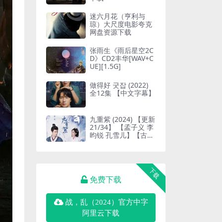
迷六月花（亨利与
琼）大尺度电影夸克
网盘资源下载
张雨生《雨后星空2C
D》CD2丰华[WAV+C
UE][1.5G]
做得好 굿잡 (2022)
全12集 【中文字幕】
九重紫 (2024) 【更新
21/34】 【孟子义 李
昀锐 孔雪儿】【古装
爱情】
下载
免费下载
战，乱（2024）官方中字
阿里云下载