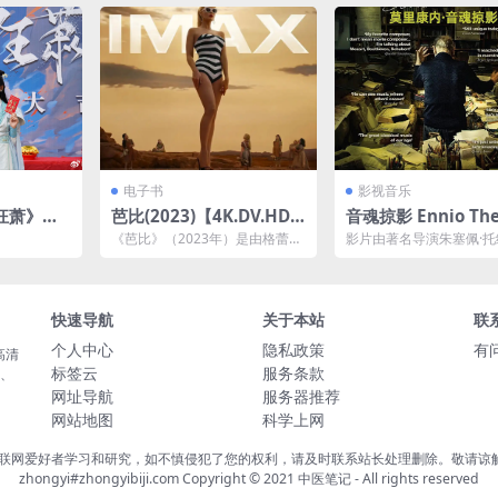
动的现代都市剧，讲述...
【有无字幕】：有字幕 ...
电子书
影视音乐
狂萧》全9
芭比(2023)【4K.DV.HD
音魂掠影 Ennio The
网盘下载
R】【高码率】【外挂简
stro (2021)夸克
《芭比》（2023年）是由格蕾塔·
影片由著名导演朱塞佩·
中】【喜剧/冒险/奇幻】
葛韦格执导，玛格特·罗比（Mar
编剧并执导，吉亚尼·罗
got Rob...
卫等人任监制，聚焦意...
快速导航
关于本站
联
个人中心
隐私政策
有
高清
标签云
服务条款
载、
网址导航
服务器推荐
网站地图
科学上网
联网爱好者学习和研究，如不慎侵犯了您的权利，请及时联系站长处理删除。敬请谅解！
zhongyi#zhongyibiji.com Copyright © 2021
中医笔记
- All rights reserved