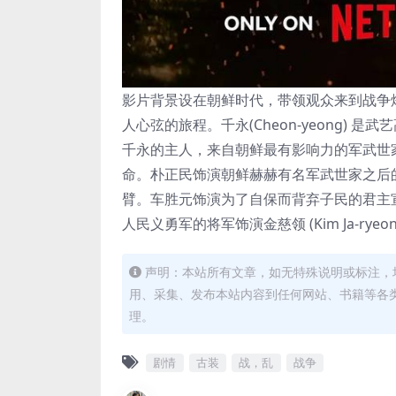
影片背景设在朝鲜时代，带领观众来到战争
人心弦的旅程。千永(Cheon-yeong) 是
千永的主人，来自朝鲜最有影响力的军武世
命。朴正民饰演朝鲜赫赫有名军武世家之后
臂。车胜元饰演为了自保而背弃子民的君主宣祖
人民义勇军的将军饰演金慈领 (Kim Ja-rye
声明：本站所有文章，如无特殊说明或标注，
用、采集、发布本站内容到任何网站、书籍等各
理。
剧情
古装
战，乱
战争