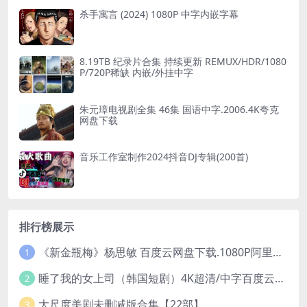
杀手寓言 (2024) 1080P 中字内嵌字幕
8.19TB 纪录片合集 持续更新 REMUX/HDR/1080
P/720P稀缺 内嵌/外挂中字
朱元璋电视剧全集 46集 国语中字.2006.4K夸克
网盘下载
音乐工作室制作2024抖音DJ专辑(200首)
排行榜展示
《新金瓶梅》杨思敏 百度云网盘下载.1080P阿里下载.国语中字.(1996)
1
睡了我的女上司（韩国短剧）4K超清/中字百度云网盘下载
2
大尺度美剧未删减版合集【22部】
3