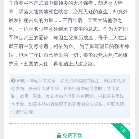
主角秦尘本是武域中最顶尖的天才强者，却遭歹人暗
算，陨落大陆禁地死亡峡谷。必死无疑的秦尘，却意外
触发神秘古剑的力量…… 三百年后，天武大陆偏僻之
地，一位同名少年意外继承了秦尘的意志。作为大齐国
军神定武王的爱孙，却因生父来历成迷，母子二人在定
武王府中受尽冷遇，相依为命。 为了重写望日的强者神
话，也为了守护自己所爱的一切，秦尘毅然决然扛起维
护天下五国的大任，再度踏上武道之路。
声明：本站所有文章，如无特殊说明或标注，均为本站原
创发布。任何个人或组织，在未征得本站同意时，禁止复
制、盗用、采集、发布本站内容到任何网站、书籍等各类媒
体平台。如若本站内容侵犯了原著者的合法权益，可联系我
们进行处理。
下载
免费下载