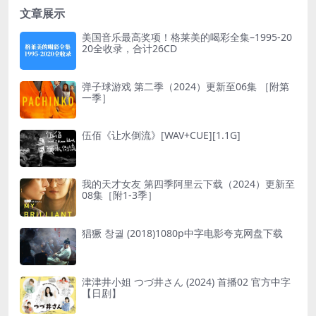
文章展示
美国音乐最高奖项！格莱美的喝彩全集–1995-20
20全收录，合计26CD
弹子球游戏 第二季（2024）更新至06集 ［附第
一季］
伍佰《让水倒流》[WAV+CUE][1.1G]
我的天才女友 第四季阿里云下载（2024）更新至
08集［附1-3季］
猖獗 창궐 (2018)1080p中字电影夸克网盘下载
津津井小姐 つづ井さん (2024) 首播02 官方中字
【日剧】