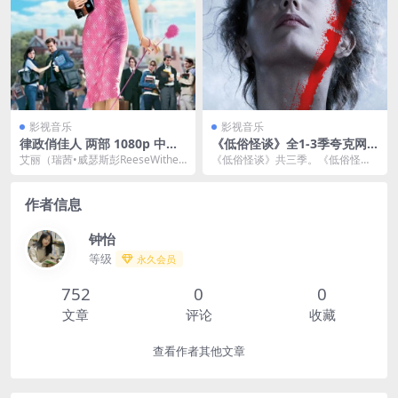
影视音乐
影视音乐
律政俏佳人 两部 1080p 中英
《低俗怪谈》全1-3季夸克网
双语 中英双字 夸克网盘下载
盘下载
艾丽（瑞茜•威瑟斯彭ReeseWither
《低俗怪谈》共三季。《低俗怪
spoon饰）虽然拥有羡煞旁人的美
谈》是一部在故事情节中富有许多
貌—...
哲思的恐怖系列剧，在2...
作者信息
钟怡
等级
永久会员
752
0
0
文章
评论
收藏
查看作者其他文章