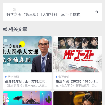
下一篇
数学之美（第三版） [ 人文社科] [pdf+全格式]
相关文章
网络资源
影视音乐
生命的真相：王一方的北大医
极速车魂（2023）1080p S01
学人文课
+S02 E01 内封简繁夸克网盘
《生命的真相：王一方的北大医学
在《头文字 D》赛事结束后，到了
下载
人文课》 是一门由王一方教授讲授
202X 年，已经是电动车当道的世
的系列课程，旨在通...
界，停止生产...