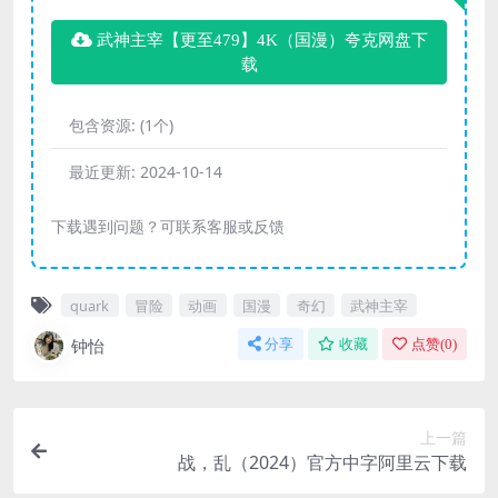
武神主宰【更至479】4K（国漫）夸克网盘下
载
包含资源:
(1个)
最近更新:
2024-10-14
下载遇到问题？可联系客服或反馈
quark
冒险
动画
国漫
奇幻
武神主宰
钟怡
分享
收藏
点赞(
0
)
上一篇
战，乱（2024）官方中字阿里云下载