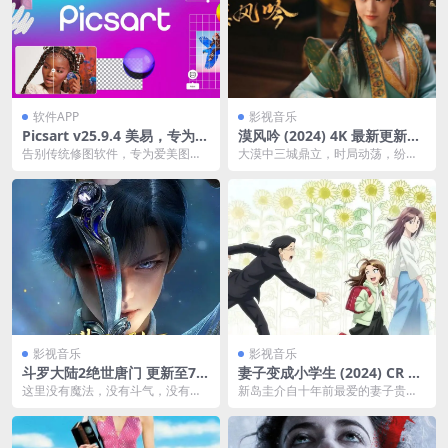
软件APP
影视音乐
Picsart v25.9.4 美易，专为爱
漠风吟 (2024) 4K 最新更新EP
美图的你打造，解锁高级版夸
13夸克网盘下载
告别传统修图软件，专为爱美图的
大漠中三城鼎立，时局动荡，纷争
克网盘下载
你打造！超火爆修图软件来啦，全
不断。大漠第一美女，没落族裔的
球超过10亿次下载，...
公主皇北霜阴差阳错成...
影视音乐
影视音乐
斗罗大陆2绝世唐门 更新至74
妻子变成小学生 (2024) CR 10
集
80P夸克网盘下载
这里没有魔法，没有斗气，没有武
新岛圭介自十年前最爱的妻子贵惠
术，却有武魂。唐门创立万年之后
去世后，完全没有生气，被周围的
的斗罗大陆上，唐门式...
人看作是阴郁的男人。...