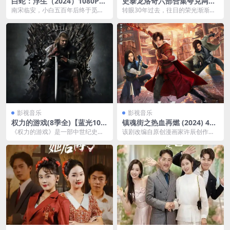
白蛇：浮生（2024）1080P高
史泰龙洛奇六部合集夸克网盘
码率 流媒体 正式版
下载
南宋临安，小白五百年后终于觅得
转眼30年过去，往日的荣光渐渐不
阿宣的转世—许仙，二人断桥相
再。曾经的传奇拳王洛奇（西尔维
遇。小白小青隐身街巷，...
斯特·史泰龙 Sy...
影视音乐
影视音乐
权力的游戏(8季全)【蓝光108
镇魂街之热血再燃 (2024) 4K
0P】夸克网盘下载
60帧 更新04集百度网盘下载
《权力的游戏》是一部中世纪史诗
该剧改编自原创漫画家许辰创作的
奇幻题材的电视连续剧，该剧以美
国漫IP《镇魂街》。讲述了拥有武
国作家乔治·R·R·...
神躯的魏武后人曹焱...