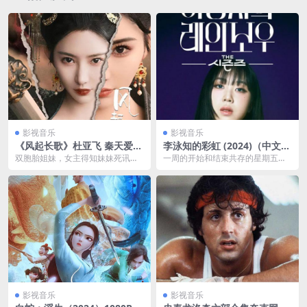
影视音乐
影视音乐
《风起长歌》杜亚飞 秦天爱
李泳知的彩虹 (2024)（中文字
最新上线古装复仇短剧全集
幕 06 集）
双胞胎姐妹，女主得知妹妹死讯
一周的开始和结束共存的星期五晚
后，誓要查明真相，顶替妹妹身
上。 一档讲述你 ” 消除所有烦恼、
份，复仇开始…
所...
影视音乐
影视音乐