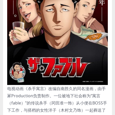
电视动画《杀手寓言》改编自南胜久的同名漫画，由手
冢Production负责制作。一位被地下社会称为“寓言
（fable）”的传说杀手（冈田准一饰）从小便在BOSS手
下工作，与搭档的女性洋子（木村文乃饰）一起葬送了