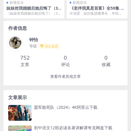
影视音乐
影视音乐
妹妹抢我婚姻后她后悔了（35
《老伴我真是首富》全59集 最
集）
新短剧 颜值都可以
《妹妹抢我婚姻后她后悔了》（35
许清柔，如归集团董事长，年轻时
集）是一部充满戏剧性、情感波动
发现前夫郑海峰出轨毅然提出离
的现代都市剧，讲述...
婚，一人带儿子许言礼长...
作者信息
钟怡
等级
永久会员
752
0
0
文章
评论
收藏
查看作者其他文章
文章展示
盟军敢死队（2024）4K阿里云下载
初中语文12部必读名著讲解课夸克网盘下载