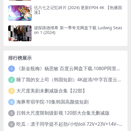
伍六七之记忆碎片 (2024) 更新EP04 4K 【热播国
漫】
谜探路德维希 第一季夸克网盘下载 Ludwig Seas
on 1 (2024)
排行榜展示
《新金瓶梅》杨思敏 百度云网盘下载.1080P阿里下载.国语中字.(1996)
1
睡了我的女上司（韩国短剧）4K超清/中字百度云网盘下载
2
大尺度美剧未删减版合集【22部】
3
海豚寄宿学院-10集韩国高颜值短剧
4
日韩大尺度限制级影视 120部大合集无删减版
5
吃瓜：凛子同学提不起劲/小怡loli 72V+23V+14V–24.02GB】
6