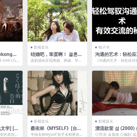
影视音乐
电子书
ukong
结婚吧，笨蛋啊！ 결혼하
沟通的艺术：轻松应
158分
자 맹꽁아！ (2024) 更新0
交场合（套装共5册
 分钟 CG
该剧借由呈现离婚、再婚、卒婚
《沟通的艺术：轻松应对
12
8【韩剧】
通达人修炼手册，让
20 帧的最高
等多样的婚姻样貌，探讨“幸福”
合》是帮助读者提高社交
的真正意义，是一部企图...
沟通能力的实用书籍，特别.
克网盘下载
开口就成为人群焦点
袭职场！）
影视音乐
影视音乐
文学] [p
蔡依林《MYSELF》[台湾
漂流欲室 섬 (2000)
克网盘下载
首版][WAV+CUE][1.1G]
德大尺度情色暴力美
所有的喜悦都
专辑名称Myself 歌手名称蔡依林
◎导演: 金基德 ◎编剧: 