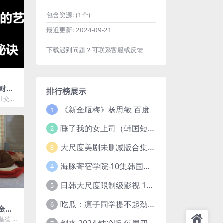
包含资源:
(1个)
最近更新:
2024-09-21
下载遇到问题？可联系客服或反馈
对社
排行榜展示
）（沟
社交场
你一
技巧和
《新金瓶梅》杨思敏 百度云网盘下载.1080P阿里下载.国语中字.(1996)
1
..
，逆
睡了我的女上司（韩国短剧）4K超清/中字百度云网盘下载
2
大尺度美剧未删减版合集【22部】
3
海豚寄宿学院-10集韩国高颜值短剧
4
日韩大尺度限制级影视 120部大合集无删减版
5
吃瓜：凛子同学提不起劲/小怡loli 72V+23V+14V–24.02GB】
6
 金基
学片
金基德 ◎
剑来 2024 纯净版 每周四已更【4K / 臻彩视听TV / 杜比音】附电子书百度网盘下载