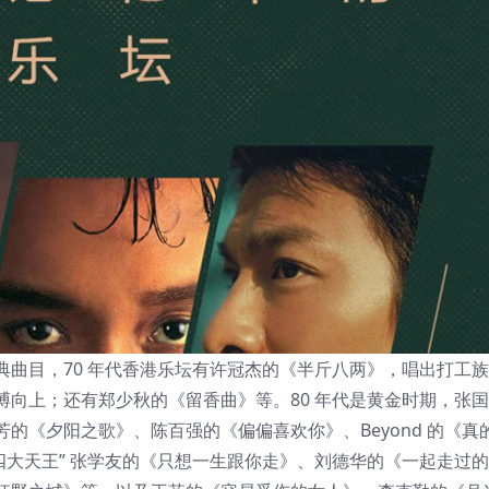
多经典曲目，70 年代香港乐坛有许冠杰的《半斤八两》，唱出打工
向上；还有郑少秋的《留香曲》等。80 年代是黄金时期，张
的《夕阳之歌》、陈百强的《偏偏喜欢你》、Beyond 的《真
“四大天王” 张学友的《只想一生跟你走》、刘德华的《一起走过