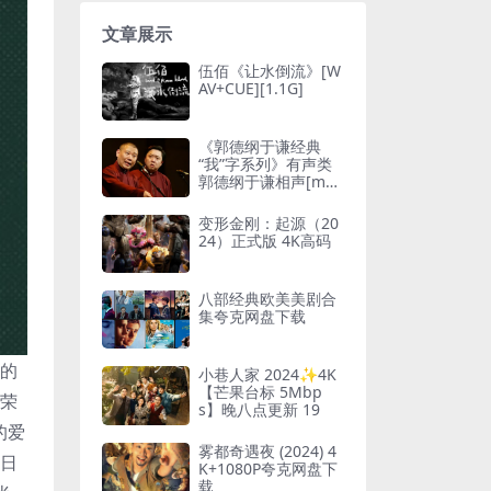
文章展示
伍佰《让水倒流》[W
AV+CUE][1.1G]
《郭德纲于谦经典
“我”字系列》有声类
郭德纲于谦相声[mp
3]
变形金刚：起源（20
24）正式版 4K高码
八部经典欧美美剧合
集夸克网盘下载
族的
小巷人家 2024✨4K
【芒果台标 5Mbp
国荣
s】晚八点更新 19
的爱
雾都奇遇夜 (2024) 4
的日
K+1080P夸克网盘下
载