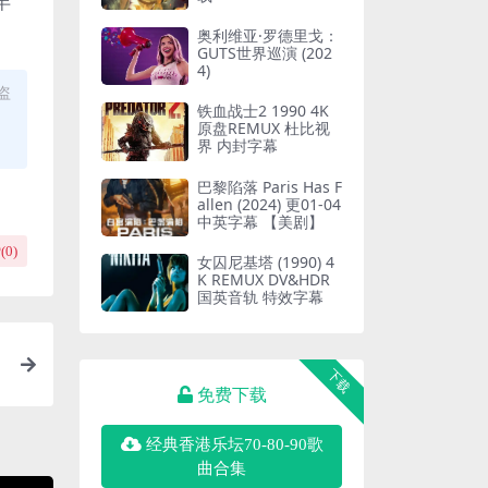
半
奥利维亚·罗德里戈：
GUTS世界巡演 (202
4)
盗
铁血战士2 1990 4K
原盘REMUX 杜比视
界 内封字幕
巴黎陷落 Paris Has F
allen (2024) 更01-04
中英字幕 【美剧】
(
0
)
女囚尼基塔 (1990) 4
K REMUX DV&HDR
国英音轨 特效字幕
下载
免费下载
经典香港乐坛70-80-90歌
曲合集