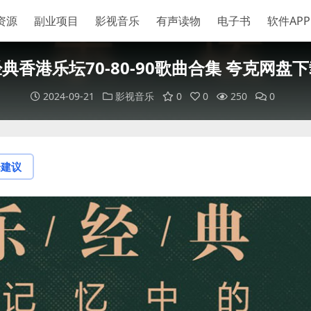
资源
副业项目
影视音乐
有声读物
电子书
软件APP
典香港乐坛70-80-90歌曲合集 夸克网盘
2024-09-21
影视音乐
0
0
250
0
论建议