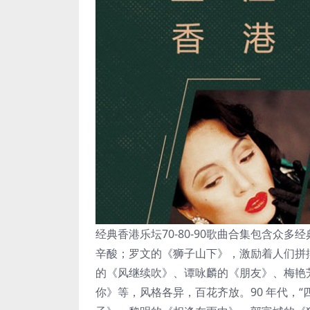
经典香港乐坛70-80-90歌曲合集包含众
辛酸；罗文的《狮子山下》，激励着人们拼搏
的《风继续吹》、谭咏麟的《朋友》、梅艳芳
你》等，风格各异，百花齐放。90 年代，