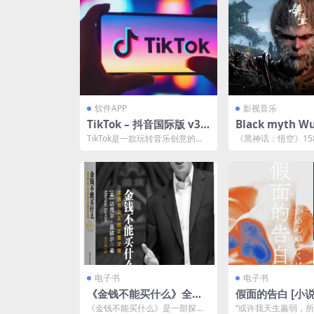
软件APP
影视音乐
TikTok – 抖音国际版 v37.
Black myth W
5.3 + TikTokPlugin v1.6
《黑神话：悟空》
TikTok是一款玩转音乐创意的短
《黑神话：悟空》158
0免插卡破解版网盘资源
钟CG完整剧情合集 4K
影音App，更是年轻人的交友社
完整剧情合集以 4K1
群。在这里每个人...
画质震撼...
0帧最高画质夸
电子书
电子书
《金钱不能买什么》全格
假面的告白 [ 小说
式夸克网盘下载
df+全格式]夸
《金钱不能买什么》是一部探讨
“或许我天生羸弱，