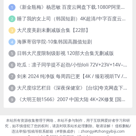
《新金瓶梅》杨思敏 百度云网盘下载.1080P阿里下载.国语中字.(1996)
1
睡了我的女上司（韩国短剧）4K超清/中字百度云网盘下载
2
大尺度美剧未删减版合集【22部】
3
海豚寄宿学院-10集韩国高颜值短剧
4
日韩大尺度限制级影视 120部大合集无删减版
5
吃瓜：凛子同学提不起劲/小怡loli 72V+23V+14V–24.02GB】
6
剑来 2024 纯净版 每周四已更【4K / 臻彩视听TV / 杜比音】附电子书百度网盘下载
7
大尺度综艺栏目《深夜保健室》 [台综]夸克网盘下载
8
《大明王朝1566》2007 中国大陆 4K+2K修复 [国语 46集 192G]
9
本站所有资源收集整理于网络，本站不参与制作，用于互联网爱好者学习和研
究，如不慎侵犯了您的权利，请及时联系站长处理删除。敬请谅解！ 侵权删帖/
违法举报/投稿等联系邮箱（#替换成@）：zhongyi#zhongyibiji.com