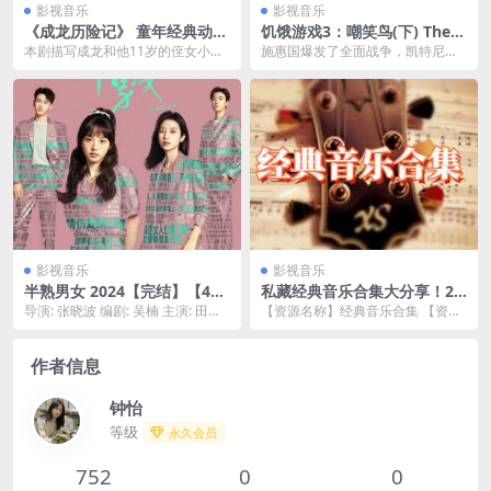
影视音乐
影视音乐
《成龙历险记》 童年经典动画
饥饿游戏3：嘲笑鸟(下) The H
片 1-5季全集无删减 超清重制
unger Games: Mockingjay
本剧描写成龙和他11岁的侄女小玉
施惠国爆发了全面战争，凯特尼斯
版珍藏资源
– Part 2 2160p remux (201
历险于世界各地的故事。在片中，
（詹妮弗·劳伦斯JenniferLawrence
5)
成龙的职责是赶在黑...
饰...
影视音乐
影视音乐
半熟男女 2024【完结】【4K
私藏经典音乐合集大分享！24
/ 60FPS / 杜比音效】田曦薇 /
合集404.9GB
导演: 张晓波 编剧: 吴楠 主演: 田曦
【资源名称】经典音乐合集 【资源
辛云来
薇 / 辛云来 / 张哲华 / 曾梦雪...
类型】：视频、wma等 【有无字
幕】：有字幕 【...
作者信息
钟怡
等级
永久会员
752
0
0