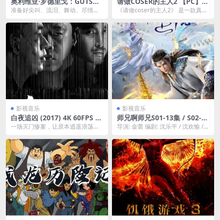
奥利维亚·罗德里戈：GUTS世
请做COSER的主人2 【PC】
界巡演 (2024)
官方中文
准备好尖叫、流泪、舞动、尽情歌
《请做coser的主人2》 是一款真人
唱吧！与获得多项白金唱片和 3 次
视频互动游戏。 游戏把你带入主角
格莱美奖的歌手兼...
的世界，在...
影视音乐
影视音乐
白夜追凶 (2017) 4K 60FPS 主
师兄啊师兄S01-13集 / S02-26
演: 潘粤明 / 王龙正 / 梁缘
集(14-29)【4K / 帧享影音】
一场灭门惨案，让原本逍遥浪荡的
导演: 金蕾 编剧: 沈乐平 / 沈欢愉 /
附电子书
关宏宇成了在逃的通缉嫌犯。身为
石海燕 / 董缘 / 黄茹燕 / ...
刑侦支队队长的双胞胎...