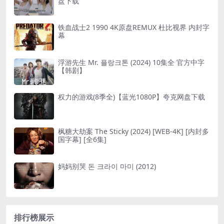
盘下载
铁血战士2 1990 4K原盘REMUX 杜比视界 内封字
幕
浮游先生 Mr. 플랑크톤 (2024) 10集全 官方中字
【韩剧】
权力的游戏(8季全)【蓝光1080P】夸克网盘下载
枫糖大劫案 The Sticky (2024) [WEB-4K] [内封多
国字幕] [全6集]
妈妈别哭 돈 크라이 마미 (2012)
排行榜展示