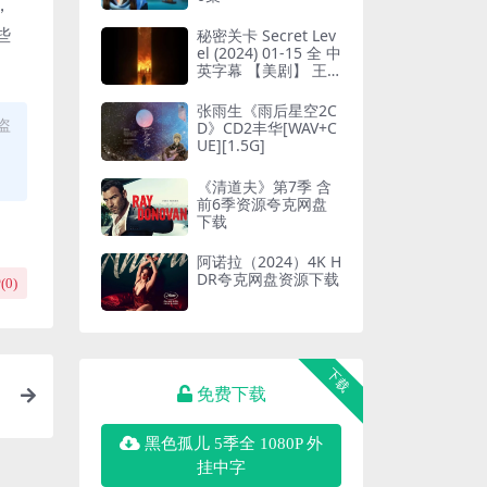
，
些
秘密关卡 Secret Lev
el (2024) 01-15 全 中
英字幕 【美剧】 王
者荣耀在第14集
张雨生《雨后星空2C
盗
D》CD2丰华[WAV+C
UE][1.5G]
《清道夫》第7季 含
前6季资源夸克网盘
下载
阿诺拉（2024）4K H
DR夸克网盘资源下载
(
0
)
下载
免费下载
，
黑色孤儿 5季全 1080P 外
挂中字