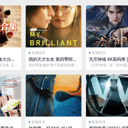
影视音乐
影视音乐
集大分
我的天才女友 第四季阿里
无尽神域 4K高码率 
9GB
云下载（2024）更新至08
至35集]网盘资源下
乐合集 【资
第四季改编自“那不勒斯四部曲”
《无尽神域》是一部中国
集［附1-3季］
a等 【有无
最后一部《失踪的孩子》，故事
玄幻题材动画，改编自小
继续深入莱农（阿尔芭·...
尽神域》。该动画以奇幻、.
影视音乐
影视音乐