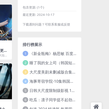
包含资源:
(1个)
最近更新:
2024-10-17
下载遇到问题？可联系客服或反馈
排行榜展示
[更新
《新金瓶梅》杨思敏 百度云网盘下载.1080P阿里下载.国语中字.(1996)
1
载
大陆的
说《无
睡了我的女上司（韩国短剧）4K超清/中字百度云网盘下载
..
2
大尺度美剧未删减版合集【22部】
3
海豚寄宿学院-10集韩国高颜值短剧
4
日韩大尺度限制级影视 120部大合集无删减版
5
吃瓜：凛子同学提不起劲/小怡loli 72V+23V+14V–24.02GB】
6
剑来 2024 纯净版 每周四已更【4K / 臻彩视听TV / 杜比音】附电子书百度网盘下载