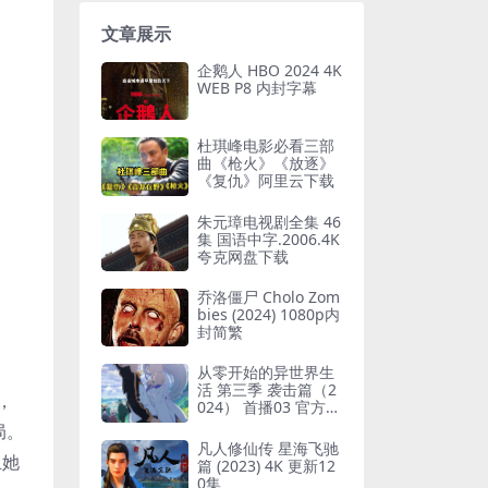
文章展示
企鹅人 HBO 2024 4K
WEB P8 内封字幕
杜琪峰电影必看三部
曲《枪火》《放逐》
《复仇》阿里云下载
朱元璋电视剧全集 46
集 国语中字.2006.4K
夸克网盘下载
乔洛僵尸 Cholo Zom
bies (2024) 1080p内
封简繁
从零开始的异世界生
活 第三季 袭击篇（2
，
024） 首播03 官方中
字 【日漫】
局。
凡人修仙传 星海飞驰
止她
篇 (2023) 4K 更新12
0集