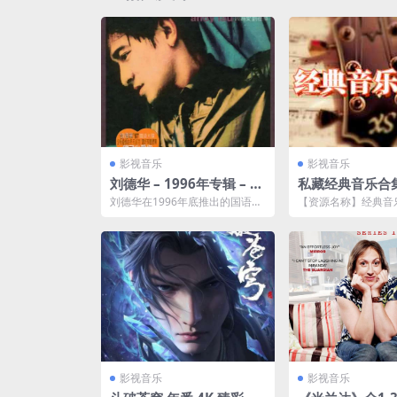
影视音乐
影视音乐
刘德华 – 1996年专辑 – 因
私藏经典音乐合
为爱 Flac
享！24合集404.
刘德华在1996年底推出的国语大
【资源名称】经典音
碟,获得次年的销量大奖,主打歌＜
源类型】：视频、wm
因为爱＞是当年香...
字幕】：有字幕 【...
影视音乐
影视音乐