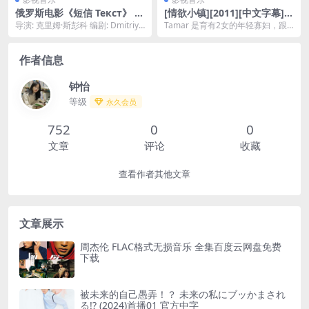
俄罗斯电影《短信 Текст》 (2
[情欲小镇][2011][中文字幕][1
019)夸克网盘下载
080P]
导演: 克里姆·斯彭科 编剧: Dmitriy
Tamar 是育有2女的年轻寡妇，跟
Glukhovskiy 主演: ...
村里众多男性有不正常的关系。 某
天Shai ...
作者信息
钟怡
等级
永久会员
752
0
0
文章
评论
收藏
查看作者其他文章
文章展示
周杰伦 FLAC格式无损音乐 全集百度云网盘免费
下载
被未来的自己愚弄！？ 未来の私にブッかまされ
る!? (2024)首播01 官方中字