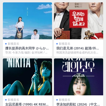
影视音乐
影视音乐
擅长捉弄的高木同学 からかい
我们是兄弟 (2014) 超清/外挂
上手の高木さん (2024)
中字 夸克网盘下载
导演: 今泉力哉 编剧: 金泽知树 / 萩
韩国演员赵镇雄和金成钧此次在
森淳 / 今泉力哉 主演: 永野芽郁 ...
《我们是兄弟》中饰演一对分别30
年之久的兄弟，语言、...
影视音乐
影视音乐
女囚尼基塔 (1990) 4K REMU
李泳知的彩虹 (2024)（中文字