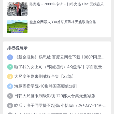
陈奕迅 – 2000年专辑 – 打得火热 Flac 无损音乐
盘点全网最火330首草原风格天籁歌曲合集
排行榜展示
《新金瓶梅》杨思敏 百度云网盘下载.1080P阿里下载.国语中字.(1996)
1
睡了我的女上司（韩国短剧）4K超清/中字百度云网盘下载
2
大尺度美剧未删减版合集【22部】
3
海豚寄宿学院-10集韩国高颜值短剧
4
日韩大尺度限制级影视 120部大合集无删减版
5
吃瓜：凛子同学提不起劲/小怡loli 72V+23V+14V–24.02GB】
6