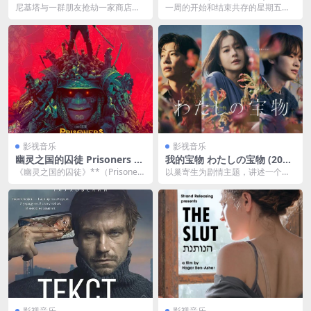
X DV&HDR 国英音轨 特效字
幕 06 集）
尼基塔与一群朋友抢劫一家商店的
一周的开始和结束共存的星期五晚
幕
药品，商店的主人与她的朋友都在
上。 一档讲述你 ” 消除所有烦恼、
这次的事件中身亡，尼...
所...
影视音乐
影视音乐
幽灵之国的囚徒 Prisoners of
我的宝物 わたしの宝物 (202
the Ghostland 2160p remu
4) 首播01 官方中字 【日剧】
《幽灵之国的囚徒》**（Prisoners
以巢寄生为剧情主题，讲述一个女
x (2021) 36.56GB 中文字幕
of the Ghostland）*...
人为了保护她的「重要宝物」决定
成为恶女，和别人生的...
影视音乐
影视音乐