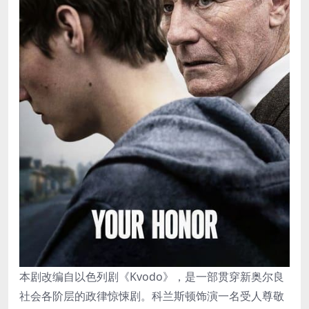
本剧改编自以色列剧《Kvodo》，是一部贯穿新奥尔良
社会各阶层的政律惊悚剧。科兰斯顿饰演一名受人尊敬