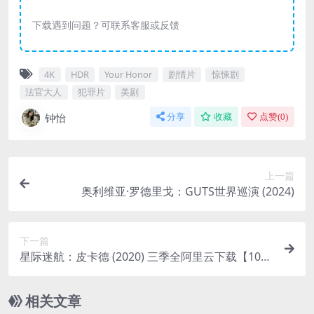
下载遇到问题？可联系客服或反馈
4K
HDR
Your Honor
剧情片
惊悚剧
法官大人
犯罪片
美剧
钟怡
分享
收藏
点赞(
0
)
上一篇
奥利维亚·罗德里戈：GUTS世界巡演 (2024)
下一篇
星际迷航：皮卡德 (2020) 三季全阿里云下载【1080
p.SDR】【原轨.高码率】2.4G/集 补链
相关文章