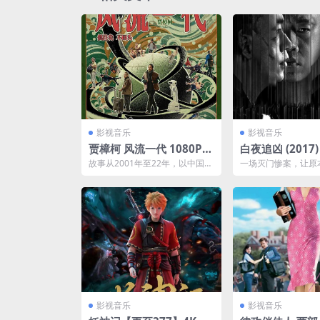
影视音乐
影视音乐
贾樟柯 风流一代 1080P 2
白夜追凶 (2017) 4K 60F
024
S 主演: 潘粤明 /
故事从2001年至22年，以中国北
一场灭门惨案，让原
梁缘
方小城恋人巧巧和郭斌的分分合
的关宏宇成了在逃的
合为主线，讲述他们...
身为刑侦支队队长的双胞
影视音乐
影视音乐