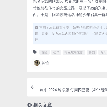
恶名昭彰的阿加莎·哈克尼斯在一名可疑的
带他前往传奇的女巫之路，激起了她的兴趣
西。于是，阿加莎与这名神秘少年召集一群
声明：本站所有文章，如无特殊说明或标注，
用、采集、发布本站内容到任何网站、书籍等各
理。
冒险
动作
哈克尼斯之家
喜剧
奇幻
钟怡
剑来 2024 纯净版 每周四已更【4K / 臻
/ 杜比音】附电子书百度
相关文章