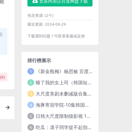
她
女巫阿加莎百度网盘下载
包含资源:
(2个)
最近更新:
2024-09-29
盗
下载遇到问题？可联系客服或反馈
排行榜展示
《新金瓶梅》杨思敏 百度云网盘下载.1080P阿里下载.国语中字.(1996)
1
(
0
)
睡了我的女上司（韩国短剧）4K超清/中字百度云网盘下载
2
大尺度美剧未删减版合集【22部】
3
海豚寄宿学院-10集韩国高颜值短剧
4
日韩大尺度限制级影视 120部大合集无删减版
5
吃瓜：凛子同学提不起劲/小怡loli 72V+23V+14V–24.02GB】
6