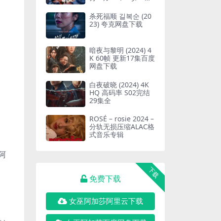
ァルス (2023)
杀死福顺 길복순 (20
23) 夸克网盘下载
暗夜与黎明 (2024) 4
K 60帧 更新17集百度
网盘下载
白夜破晓 (2024) 4K
HQ 高码率 S02完结
29集全
ROSÉ – rosie 2024 –
分轨无损压缩ALAC格
式音乐专辑
阿
下载
免费下载
女巫阿加莎阿里云下载