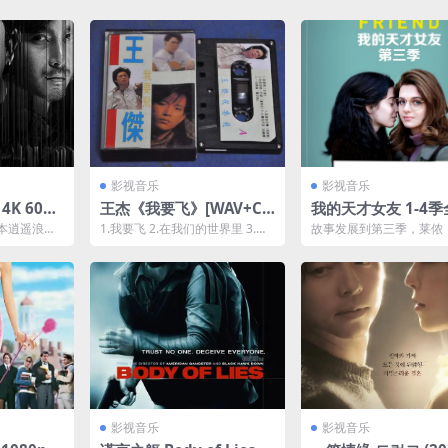
影视音乐
影视音乐
P
王杰《我要飞》[WAV+CU
我的天才女友 1-4
 王龙正 /
E][1.1G]
本逍遥浪荡
1.我要飞 2.在我们的世界里 3.谁
故事发展到第三季，莱侬
通缉嫌犯。
能丢掉伤心 4.寂寞之鸽 5.Do
丽塔·马祖可 Margherita 
胎...
n...
co...
影视音乐
影视音乐