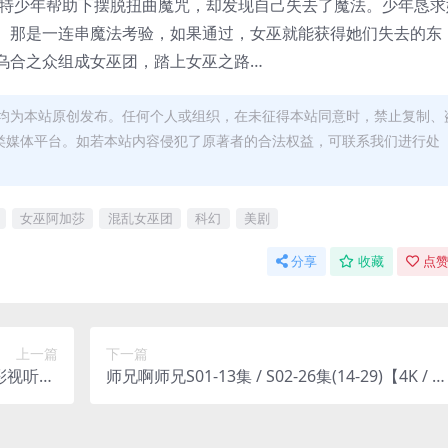
哥特少年帮助下摆脱扭曲魔咒，却发现自己失去了魔法。少年恳求
。那是一连串魔法考验，如果通过，女巫就能获得她们失去的东
乌合之众组成女巫团，踏上女巫之路…
均为本站原创发布。任何个人或组织，在未征得本站同意时，禁止复制、
类媒体平台。如若本站内容侵犯了原著者的合法权益，可联系我们进行处
女巫阿加莎
混乱女巫团
科幻
美剧
分享
收藏
点赞
上一篇
下一篇
彩视听TV
师兄啊师兄S01-13集 / S02-26集(14-29)【4K / 帧
网盘下载
享影音】附电子书