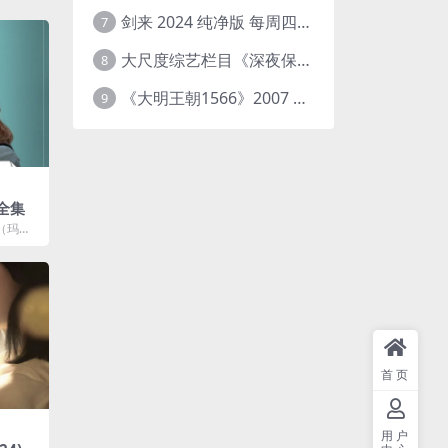
剑来 2024 纯净版 每周四已更【4K / 臻彩视听TV / 杜比音】附电子书百度网盘下载
7
大尺度综艺栏目《深夜保健室》 [台综]夸克网盘下载
8
《大明王朝1566》2007 中国大陆 4K+2K修复 [国语 46集 192G]
9
季全集
（玛格
Mazzuc
首页
用户