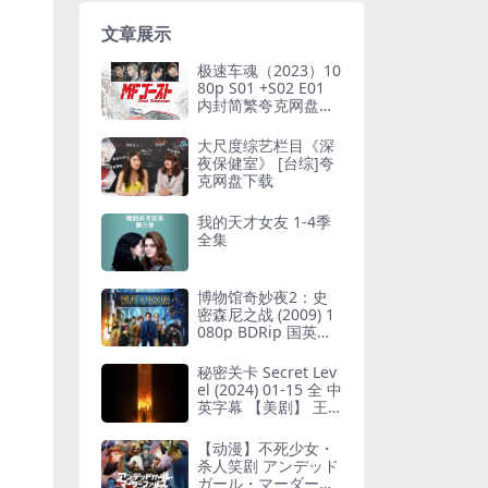
文章展示
极速车魂（2023）10
80p S01 +S02 E01
内封简繁夸克网盘下
载
大尺度综艺栏目《深
夜保健室》 [台综]夸
克网盘下载
我的天才女友 1-4季
全集
博物馆奇妙夜2：史
密森尼之战 (2009) 1
080p BDRip 国英音
轨 内封简英
秘密关卡 Secret Lev
el (2024) 01-15 全 中
英字幕 【美剧】 王
者荣耀在第14集
【动漫】不死少女・
杀人笑剧 アンデッド
ガール・マーダーフ