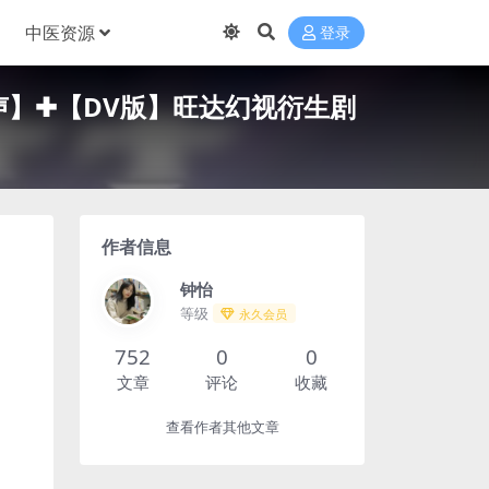
中医资源
登录
 全景声】✚【DV版】旺达幻视衍生剧
作者信息
钟怡
等级
永久会员
752
0
0
文章
评论
收藏
查看作者其他文章