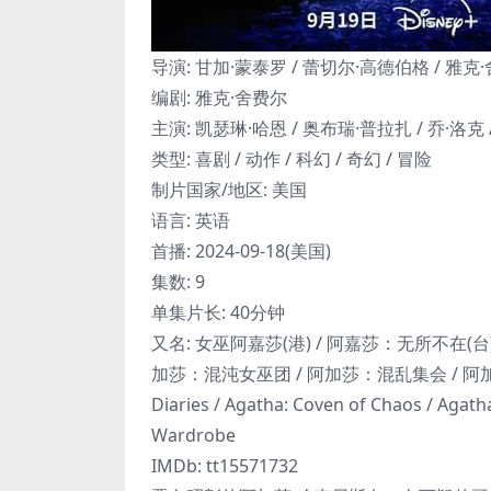
导演: 甘加·蒙泰罗 / 蕾切尔·高德伯格 / 雅克
编剧: 雅克·舍费尔
主演: 凯瑟琳·哈恩 / 奥布瑞·普拉扎 / 乔·洛克 
类型: 喜剧 / 动作 / 科幻 / 奇幻 / 冒险
制片国家/地区: 美国
语言: 英语
首播: 2024-09-18(美国)
集数: 9
单集片长: 40分钟
又名: 女巫阿嘉莎(港) / 阿嘉莎：无所不在(台
加莎：混沌女巫团 / 阿加莎：混乱集会 / 阿加莎：
Diaries / Agatha: Coven of Chaos / Agath
Wardrobe
IMDb: tt15571732