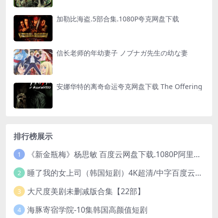
加勒比海盗.5部合集.1080P夸克网盘下载
信长老师的年幼妻子 ノブナガ先生の幼な妻
安娜华特的离奇命运夸克网盘下载 The Offering
排行榜展示
《新金瓶梅》杨思敏 百度云网盘下载.1080P阿里下载.国语中字.(1996)
1
睡了我的女上司（韩国短剧）4K超清/中字百度云网盘下载
2
大尺度美剧未删减版合集【22部】
3
海豚寄宿学院-10集韩国高颜值短剧
4