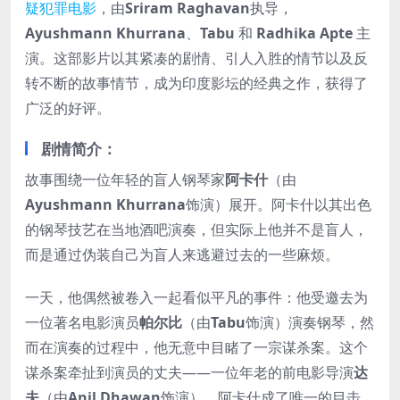
疑犯罪电影
，由
Sriram Raghavan
执导，
Ayushmann Khurrana
、
Tabu
和
Radhika Apte
主
演。这部影片以其紧凑的剧情、引人入胜的情节以及反
转不断的故事情节，成为印度影坛的经典之作，获得了
广泛的好评。
剧情简介
：
故事围绕一位年轻的盲人钢琴家
阿卡什
（由
Ayushmann Khurrana
饰演）展开。阿卡什以其出色
的钢琴技艺在当地酒吧演奏，但实际上他并不是盲人，
而是通过伪装自己为盲人来逃避过去的一些麻烦。
一天，他偶然被卷入一起看似平凡的事件：他受邀去为
一位著名电影演员
帕尔比
（由
Tabu
饰演）演奏钢琴，然
而在演奏的过程中，他无意中目睹了一宗谋杀案。这个
谋杀案牵扯到演员的丈夫——一位年老的前电影导演
达
夫
（由
Anil Dhawan
饰演）。阿卡什成了唯一的目击