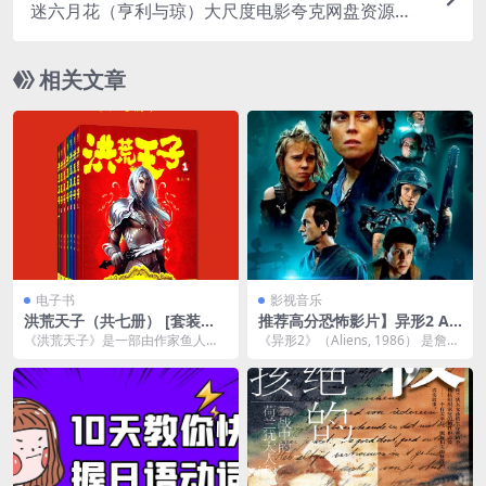
迷六月花（亨利与琼）大尺度电影夸克网盘资源下
载
相关文章
电子书
影视音乐
洪荒天子（共七册） [ 套装合
推荐高分恐怖影片】异形2 Ali
集] [pdf+全格式]
ens (1986) 154分钟(1992年
《洪荒天子》是一部由作家鱼人二
《异形2》（Aliens, 1986） 是詹姆
特别版)【美国】【豆瓣高分8.
代创作的网络小说，属于洪荒玄幻
斯·卡梅隆执导的经典科幻恐怖片，
1】【未删减版】 中字 精彩影
类题材，原本在网上连...
是...
片尽快收藏