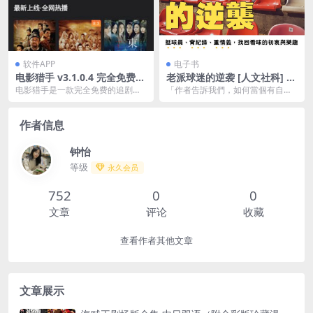
软件APP
电子书
电影猎手 v3.1.0.4 完全免费的
老派球迷的逆袭 [ 人文社科] [p
追剧软件，去广告版
df+全格式]
电影猎手是一款完全免费的追剧软
「作者告訴我們，如何當個有自主
件，让用户享受纯净观影体验。软
性的球迷，不再對球團過度死忠而
件内置丰富电影、电视...
被牽著走。」――《思...
作者信息
钟怡
等级
永久会员
752
0
0
文章
评论
收藏
查看作者其他文章
文章展示