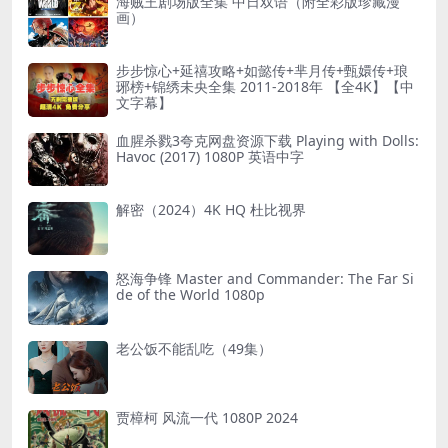
海贼王剧场版全集 中日双语（附全彩版珍藏漫
画）
步步惊心+延禧攻略+如懿传+芈月传+甄嬛传+琅
琊榜+锦绣未央全集 2011-2018年 【全4K】【中
文字幕】
血腥杀戮3夸克网盘资源下载 Playing with Dolls:
Havoc (2017) 1080P 英语中字
解密（2024）4K HQ 杜比视界
怒海争锋 Master and Commander: The Far Si
de of the World 1080p
老公饭不能乱吃（49集）
贾樟柯 风流一代 1080P 2024