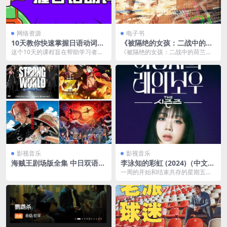
网络资源
电子书
10天教你快速掌握日语动词发
《被隔绝的女孩：二战中的荷
音
兰犹太人和地下抵抗运动》
这个10天的课程旨在帮助学习者快
《被隔绝的女孩：二战中的荷兰犭
速掌握日语动词的正确发音。通过
太人和地下抵抗运动》（原名：Th
系统化的讲解和练习...
e Isolate...
影视音乐
影视音乐
海贼王剧场版全集 中日双语
李泳知的彩虹 (2024)（中文字
（附全彩版珍藏漫画）
幕 06 集）
一周的开始和结束共存的星期五晚
上。 一档讲述你 ” 消除所有烦恼、
所...