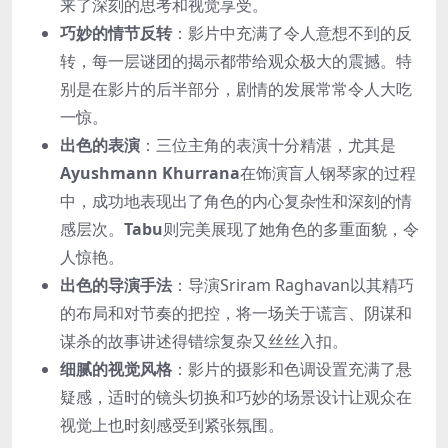
来了深刻的思考和视觉享受。
巧妙的情节反转
：影片中充满了令人意想不到的反
转，每一层谜团的揭示都带给观众极大的震撼。特
别是在影片的后半部分，剧情的发展常常令人大吃
一惊。
出色的表演
：三位主角的表演十分精湛，尤其是
Ayushmann Khurrana
在饰演盲人钢琴家的过程
中，成功地表现出了角色的内心复杂性和深刻的情
感层次。
Tabu
则完美展现了她角色的多重面貌，令
人惊艳。
出色的导演手法
：导演Sriram Raghavan以其精巧
的布局和对节奏的把控，将一场关于谎言、阴谋和
谋杀的故事讲述得错综复杂又丝丝入扣。
细腻的视觉风格
：影片的摄影和色调设置充满了悬
疑感，适时的镜头切换和巧妙的场景设计让观众在
视觉上也时刻感受到紧张氛围。