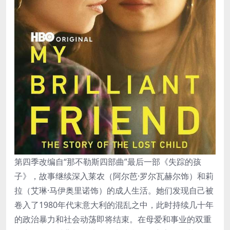
第四季改编自“那不勒斯四部曲”最后一部《失踪的孩
子》，故事继续深入莱农（阿尔芭·罗尔瓦赫尔饰）和莉
拉（艾琳·马伊奥里诺饰）的成人生活。她们发现自己被
卷入了1980年代末意大利的混乱之中，此时持续几十年
的政治暴力和社会动荡即将结束。在母爱和事业的双重