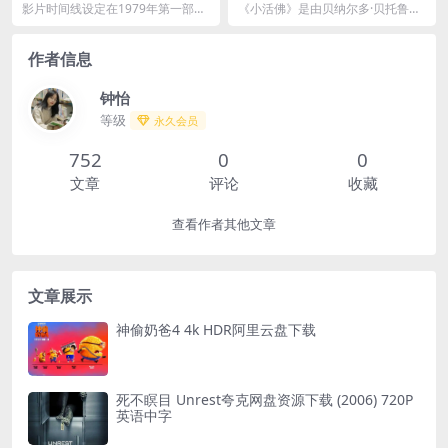
R10+ 外挂简英字幕夸克网盘
李维斯 4K原盘REMUX 杜比视
影片时间线设定在1979年第一部
《小活佛》是由贝纳尔多·贝托鲁奇
下载
界 DIY原盘中字阿里云下载
《异形》与1986年的续集《异形
执导，基努·李维斯等人主演的一部
2》之间，围绕一...
剧情片。影片讲述...
作者信息
钟怡
等级
永久会员
752
0
0
文章
评论
收藏
查看作者其他文章
文章展示
神偷奶爸4 4k HDR阿里云盘下载
死不瞑目 Unrest夸克网盘资源下载 (2006) 720P
英语中字