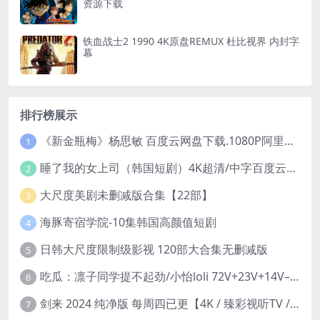
资源下载
铁血战士2 1990 4K原盘REMUX 杜比视界 内封字
幕
排行榜展示
《新金瓶梅》杨思敏 百度云网盘下载.1080P阿里下载.国语中字.(1996)
1
睡了我的女上司（韩国短剧）4K超清/中字百度云网盘下载
2
大尺度美剧未删减版合集【22部】
3
海豚寄宿学院-10集韩国高颜值短剧
4
日韩大尺度限制级影视 120部大合集无删减版
5
吃瓜：凛子同学提不起劲/小怡loli 72V+23V+14V–24.02GB】
6
剑来 2024 纯净版 每周四已更【4K / 臻彩视听TV / 杜比音】附电子书百度网盘下载
7