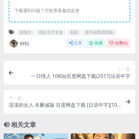
下载遇到问题？可联系客服或反馈
剧情片
我的天才女友
美剧
那不勒斯四部曲
钟怡
分享
收藏
点赞(
0
)
上一篇
一日情人 1080p百度网盘下载(2017)法语中字
下一篇
湿濡的女人 未删减版 百度网盘下载 [日语中字][108
0P]
相关文章