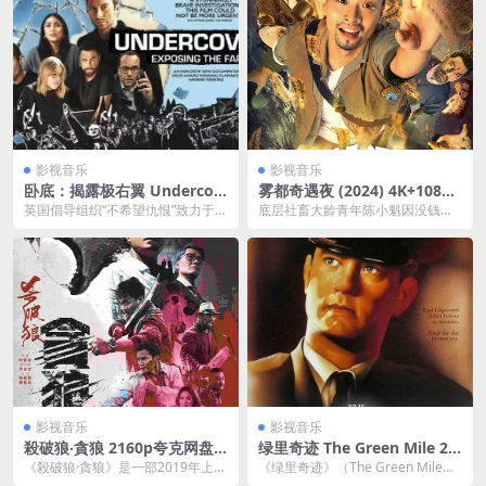
影视音乐
影视音乐
卧底：揭露极右翼 Undercov
雾都奇遇夜 (2024) 4K+1080P
er: Exposing the Far Right
夸克网盘下载
英国倡导组织“不希望仇恨”致力于打
底层社畜大龄青年陈小魁因没钱饱
(2024)
击极右势力，调查各种组织的工作
受冷眼，事业爱情连番危机，突逢
方法和资金来源 ...
老家拆迁，一夜暴富在...
影视音乐
影视音乐
殺破狼‧貪狼 2160p夸克网盘
绿里奇迹 The Green Mile 21
下载
60p remux (1999) 77.22GB
《殺破狼·貪狼》是一部2019年上映
《绿里奇迹》（The Green Mile）
中文字幕
的香港动作电影，由林德禄执导，
是由弗兰克·德拉邦特执导，根据斯