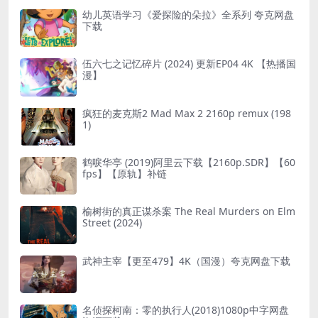
幼儿英语学习《爱探险的朵拉》全系列 夸克网盘
下载
伍六七之记忆碎片 (2024) 更新EP04 4K 【热播国
漫】
疯狂的麦克斯2 Mad Max 2 2160p remux (198
1)
鹤唳华亭 (2019)阿里云下载【2160p.SDR】【60
fps】【原轨】补链
榆树街的真正谋杀案 The Real Murders on Elm
Street (2024)
武神主宰【更至479】4K（国漫）夸克网盘下载
名侦探柯南：零的执行人(2018)1080p中字网盘