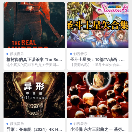
甄子丹、吴京、...
蒂芬...
影视音乐
影视音乐
榆树街的真正谋杀案 The Real
圣斗士星矢：10部TV动画，6
Murders on Elm Street (20
部剧场版，观看顺序全部在这
这个真实的犯罪系列是关于美国各
【资源名称】：圣斗士星矢合集
24)
里
地的郊区小镇被谋杀撕裂。该系列
【资源类型】：视频、图片等 【有
的核心问题是，如何在...
无字幕】：有字幕 ...
影视音乐
影视音乐
异形：夺命舰（2024）4K HD
小活佛 东方三部曲之一 基努