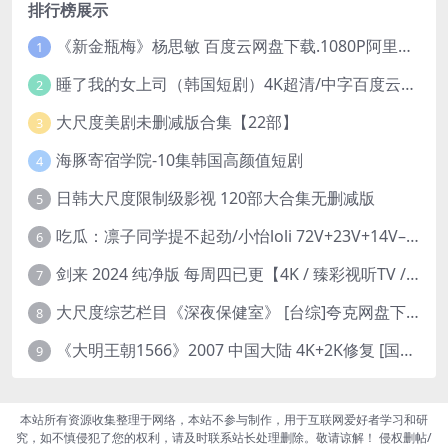
排行榜展示
《新金瓶梅》杨思敏 百度云网盘下载.1080P阿里下载.国语中字.(1996)
1
睡了我的女上司（韩国短剧）4K超清/中字百度云网盘下载
2
大尺度美剧未删减版合集【22部】
3
海豚寄宿学院-10集韩国高颜值短剧
4
日韩大尺度限制级影视 120部大合集无删减版
5
吃瓜：凛子同学提不起劲/小怡loli 72V+23V+14V–24.02GB】
6
剑来 2024 纯净版 每周四已更【4K / 臻彩视听TV / 杜比音】附电子书百度网盘下载
7
大尺度综艺栏目《深夜保健室》 [台综]夸克网盘下载
8
《大明王朝1566》2007 中国大陆 4K+2K修复 [国语 46集 192G]
9
本站所有资源收集整理于网络，本站不参与制作，用于互联网爱好者学习和研
究，如不慎侵犯了您的权利，请及时联系站长处理删除。敬请谅解！ 侵权删帖/