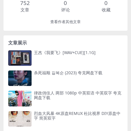
752
0
0
文章
评论
收藏
查看作者其他文章
文章展示
王杰《我要飞》[WAV+CUE][1.1G]
杀死福顺 길복순 (2023) 夸克网盘下载
律政俏佳人 两部 1080p 中英双语 中英双字 夸克
网盘下载
烈血大风暴 4K原盘REMUX 杜比视界 DIY原盘中
字 简英双字