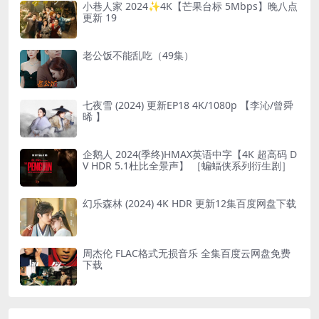
小巷人家 2024✨4K【芒果台标 5Mbps】晚八点
更新 19
老公饭不能乱吃（49集）
七夜雪 (2024) 更新EP18 4K/1080p 【李沁/曾舜
晞 】
企鹅人 2024(季终)HMAX英语中字【4K 超高码 D
V HDR 5.1杜比全景声】 ［蝙蝠侠系列衍生剧］
幻乐森林 (2024) 4K HDR 更新12集百度网盘下载
周杰伦 FLAC格式无损音乐 全集百度云网盘免费
下载