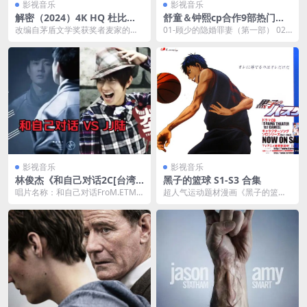
影视音乐
影视音乐
解密（2024）4K HQ 杜比视
舒童＆钟熙cp合作9部热门短
界
剧夸克网盘下载
改编自茅盾文学奖获奖者麦家的三
01-顾少的隐婚罪妻（第一部） 02-
部曲（《解密》《暗算》《风
顾少的隐婚罪妻（第二部） 03-傅
声》）中的同名小说，讲述...
少的落跑...
影视音乐
影视音乐
林俊杰《和自己对话2C[台湾
黑子的篮球 S1-S3 合集
首版[WAV+CUE][1.2G]
唱片名称：和自己对话FroM.ETMy
超人气运动题材漫画《黑子的篮
self 艺人：林俊杰 语种：国语 唱片
球》可以说是最近几年来最为成功
公...
的体育类动漫作品之一。...