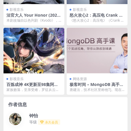
影视音乐
影视音乐
法官大人 Your Honor (2020)
怒火攻心2：高压电 Crank 2:
两季全【2160p.HDR】【原
High Voltage 1080p remux
本剧改编自以色列剧《Kvodo》，
《怒火攻心2：高压电》（Crank 2:
轨.高码率】5.7G/集 补链
(2009) 19.88GB 中文字幕
是一部贯穿新奥尔良社会各阶层的
High Voltage）是一部200...
政律惊悚剧。科兰...
影视音乐
网络资源
百炼成神 4K更新至98集阿里
极客时间 – MongoDB 高手课
云下载
阿里云下载
家族败落，至亲受难，罗征从云端
唐建法，技术社区里称他TJ。现在
跌落成为一名卑微家奴，在各族抗
在一家数据中台创业公司 Tapdata
争不断、神秘力量统治...
担任CT...
作者信息
钟怡
等级
永久会员