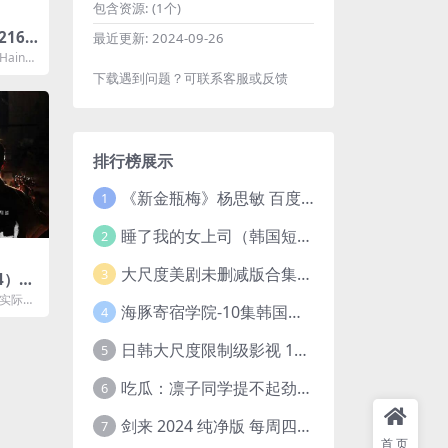
包含资源:
(1个)
2160
最近更新:
2024-09-26
ain
索维茨
下载遇到问题？可联系客服或反馈
排行榜展示
《新金瓶梅》杨思敏 百度云网盘下载.1080P阿里下载.国语中字.(1996)
1
睡了我的女上司（韩国短剧）4K超清/中字百度云网盘下载
2
大尺度美剧未删减版合集【22部】
3
4）全
录片］
的实际事
海豚寄宿学院-10集韩国高颜值短剧
4
，记录
.
日韩大尺度限制级影视 120部大合集无删减版
5
吃瓜：凛子同学提不起劲/小怡loli 72V+23V+14V–24.02GB】
6
剑来 2024 纯净版 每周四已更【4K / 臻彩视听TV / 杜比音】附电子书百度网盘下载
7
首页