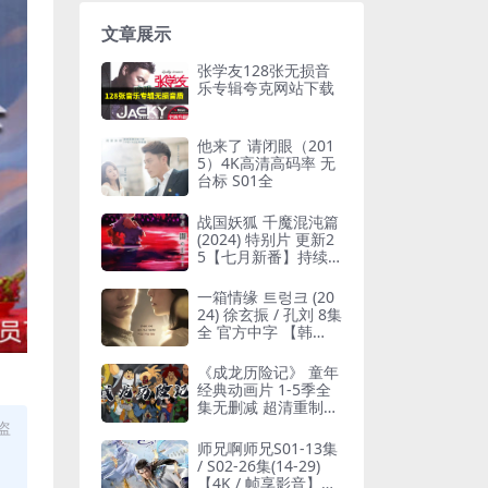
文章展示
张学友128张无损音
乐专辑夸克网站下载
他来了 请闭眼（201
5）4K高清高码率 无
台标 S01全
战国妖狐 千魔混沌篇
(2024) 特别片 更新2
5【七月新番】持续
更新
一箱情缘 트렁크 (20
24) 徐玄振 / 孔刘 8集
全 官方中字 【韩
剧】
《成龙历险记》 童年
经典动画片 1-5季全
集无删减 超清重制版
珍藏资源
盗
师兄啊师兄S01-13集
/ S02-26集(14-29)
【4K / 帧享影音】附