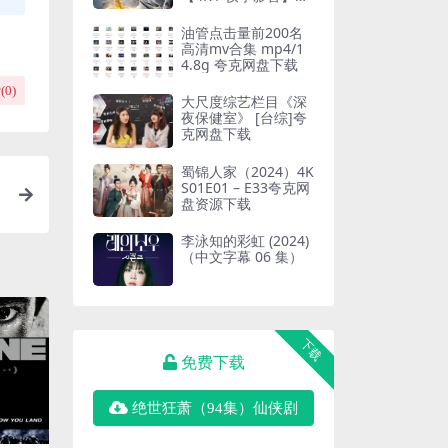
电子书
油管点击量前200名
高清mv合集 mp4/1
4.8g 夸克网盘下载
(
0
)
大尺度综艺栏目《深
夜保健室》 [台综]夸
克网盘下载
蜀锦人家（2024）4K
S01E01 – E33夸克网
盘资源下载
李泳知的彩虹 (2024)
（中文字幕 06 集）
下载
免费下载
绝世狂萧（94集）仙侠剧