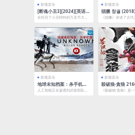
影视音乐
影视音乐
[断魂小丑3][2024][英语中
猖獗 창궐 (2018)1080p中
字][1080P][最新上线]
字电影夸克网盘
在经历了小丑阿特的万圣节大屠
《猖獗》讲述了古代
杀后，西耶娜和她的兄弟正在努
名为“夜鬼”的僵尸战
力重建他们破碎的生活。随...
家的故事，玄彬饰演了在
影视音乐
影视音乐
地球未知档案：杀手机器
殺破狼‧貪狼 21
人 Unknown Killer Rob
盘下载
人工智能正在渗透到武装部队的
《殺破狼·貪狼》是一
ots 阿里云下载
各个层面，从前线的步兵到进行
映的香港动作电影，
全球规模行动的指挥中心。...
导，甄子丹、吴京、..