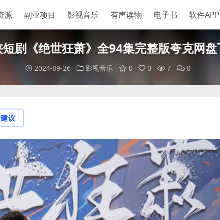
资源
副业项目
影视音乐
有声读物
电子书
软件APP
侠短剧《绝世狂萧》全94集完整版夸克网盘
2024-09-26
影视音乐
0
0
7
0
论建议