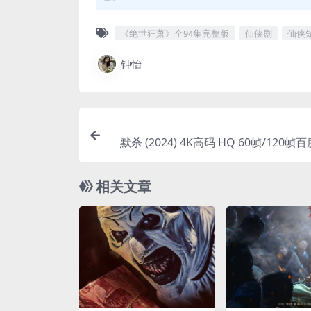
《绝世狂萧》全94集完整版
仙侠剧
仙侠
钟怡
默杀 (2024) 4K高码 HQ 60帧/120
相关文章