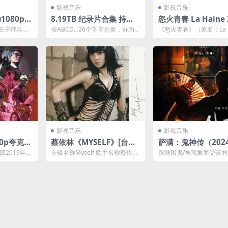
影视音乐
影视音乐
8.19TB 纪录片合集 持续
怒火青春 La Haine 
下载
更新 REMUX/HDR/1080
p 夸克网盘资源下载
王子带兵与
按ABCD…26个字母分类，分为2
《怒火青春》（原名：La H
P/720P稀缺 内嵌/外挂中
斗，拯救国
6个文件夹，方便查看。 纪录片
e）是由法国导演马修·卡
...
是以...
（Mathieu...
字
影视音乐
影视音乐
60p夸克网
蔡依林《MYSELF》[台湾
萨满：鬼神传（202
首版][WAV+CUE][1.1G]
8集 ［韩国 悬疑 纪
部2019年上
专辑名称Myself 歌手名称蔡依林
跟随因鬼/神现象而受苦
由林德禄执
发行时间2010年8月13日 音乐类
例者和巫俗人的意识过程
.
型华语...
了对至今仍留在韩国文化..