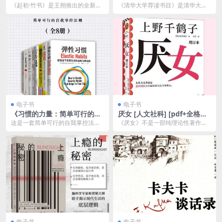
典著作阅读指南
《起初·竹书》是王朔推出的全新长
《清华大学荐读书目》是清华大学
篇小说，作品通过丰富的历史想象
出版社于2017年9月出版的一本经
与独特的叙事风格，...
典著作阅读指南，...
电子书
电子书
《习惯的力量：简单可行的自
厌女 [ 人文社科] [pdf+全格式]
我掌控法则》[共8册]
夸克网盘下载
这是一套简单可行的自我掌控法
《厌女》不是一部纯理论性著作，
则，有关“习惯培养”的励志套装，包
而是运用女性主义理论针对日本当
括《小习惯》《弹性...
代的各种社会现象的实...
电子书
电子书