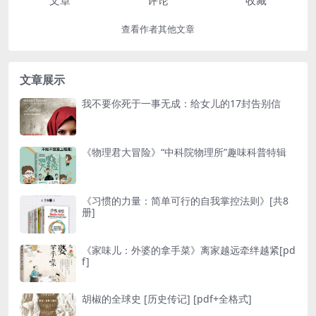
查看作者其他文章
文章展示
我不要你死于一事无成：给女儿的17封告别信
《物理君大冒险》“中科院物理所”趣味科普特辑
《习惯的力量：简单可行的自我掌控法则》[共8
册]
《家味儿：外婆的拿手菜》离家越远牵绊越紧[pd
f]
胡椒的全球史 [ 历史传记] [pdf+全格式]