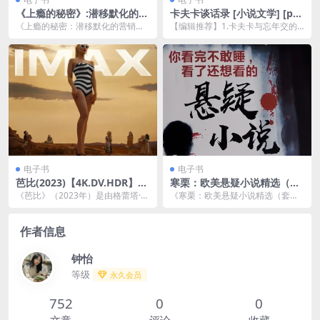
《上瘾的秘密》:潜移默化的营
卡夫卡谈话录 [ 小说文学] [pdf
销方式如何重塑我们的大脑
+全格式]夸克网盘下载
《上瘾的秘密：潜移默化的营销方
【编辑推荐】1.卡夫卡与忘年交的
式如何重塑我们的大脑》是由美国
谈话记录，媲美《歌德谈话录》。
作者马特·约翰逊和普...
2.从文学艺术到为...
电子书
电子书
芭比(2023)【4K.DV.HDR】
寒栗：欧美悬疑小说精选（套
【高码率】【外挂简中】【喜
装共33册）（推理、犯罪、谍
《芭比》（2023年）是由格蕾塔·葛
《寒栗：欧美悬疑小说精选（套装
剧/冒险/奇幻】
战、科幻、社会关系类悬疑小
韦格执导，玛格特·罗比（Margot R
共33册）》 是一套涵盖广泛类别的
说全收录！）
ob...
悬疑小说合集，集...
作者信息
钟怡
等级
永久会员
752
0
0
文章
评论
收藏