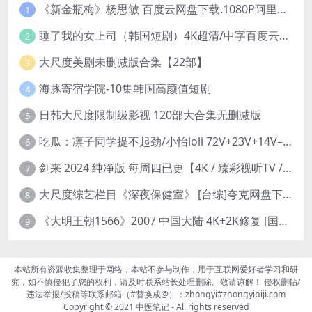
《新金瓶梅》杨思敏 百度云网盘下载.1080P阿里下载.国语中字.(1996)
1
睡了我的女上司（韩国短剧）4K超清/中字百度云网盘下载
2
大尺度美剧未删减版合集【22部】
3
海豚寄宿学院-10集韩国高颜值短剧
4
日韩大尺度限制级影视 120部大合集无删减版
5
吃瓜：凛子同学提不起劲/小怡loli 72V+23V+14V–24.02GB】
6
剑来 2024 纯净版 每周四已更【4K / 臻彩视听TV / 杜比音】附电子书百度网盘下载
7
大尺度综艺栏目《深夜保健室》 [台综]夸克网盘下载
8
《大明王朝1566》2007 中国大陆 4K+2K修复 [国语 46集 192G]
9
本站所有资源收集整理于网络，本站不参与制作，用于互联网爱好者学习和研
究，如不慎侵犯了您的权利，请及时联系站长处理删除。敬请谅解！ 侵权删帖/
违法举报/投稿等联系邮箱（#替换成@）：zhongyi#zhongyibiji.com
Copyright © 2021
中医笔记
- All rights reserved