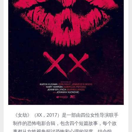
《女劫》（XX，2017）是一部由四位女性导演联手
制作的恐怖电影合辑，包含四个短篇故事，每个故
事都从女性视角探讨恐怖和心理的深度，结合惊