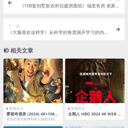
《108套别墅新农村自建房图纸》城里有房 老家有
别墅 多少人的憧憬 落叶归根[dwg]
下一篇
《大脑喜欢这样学》从科学的角度揭开学习的内在
逻辑。
相关文章
影视音乐
影视音乐
雾都奇遇夜 (2024) 4K+1080P
企鹅人 HBO 2024 4K WEB P
夸克网盘下载
8 内封字幕
底层社畜大龄青年陈小魁因没钱饱
受冷眼，事业爱情连番危机，突逢
老家拆迁，一夜暴富在...