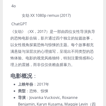
4o
您
女劫 XX 1080p remux (2017)
说：
ChatGPT
ChatGPT
说：
《女劫》（XX，2017）是一部由四位女性导演执导
的恐怖电影合辑，影片通过四个独立的短篇故事，
以女性视角探索恐怖与惊悚的主题。每个故事都充
满悬疑与深层次的心理描写，呈现出不同类型的恐
怖体验。电影的视觉风格独特，特别注重情感和心
理上的震撼，而非仅仅依赖血腥暴力。
电影概况
：
上映年份
：2017年
类型
：恐怖、惊悚
导演
：Jovanka Vuckovic, Roxanne
Benjamin, Karyn Kusama, Maggie Levin（四