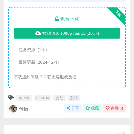
下载
免费下载
女劫 XX 1080p remux (2017)
包含资源:
(1个)
最近更新:
2024-12-11
下载遇到问题？可联系客服或反馈
quark
REMUX
女劫
恐怖
钟怡
分享
收藏
点赞(
0
)
上一篇