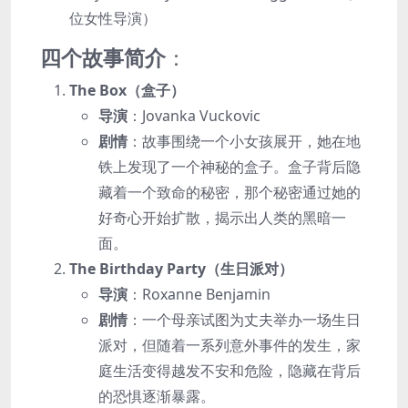
位女性导演）
四个故事简介
：
The Box（盒子）
导演
：Jovanka Vuckovic
剧情
：故事围绕一个小女孩展开，她在地
铁上发现了一个神秘的盒子。盒子背后隐
藏着一个致命的秘密，那个秘密通过她的
好奇心开始扩散，揭示出人类的黑暗一
面。
The Birthday Party（生日派对）
导演
：Roxanne Benjamin
剧情
：一个母亲试图为丈夫举办一场生日
派对，但随着一系列意外事件的发生，家
庭生活变得越发不安和危险，隐藏在背后
的恐惧逐渐暴露。