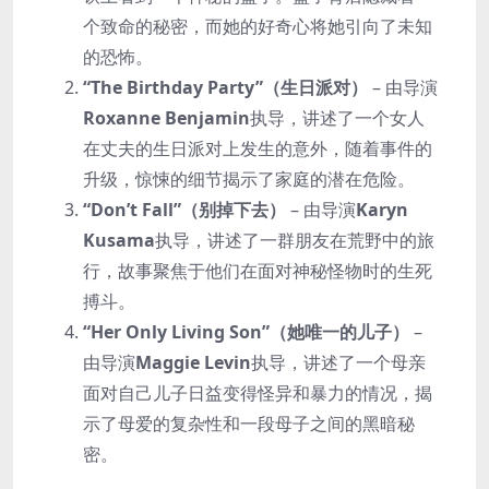
个致命的秘密，而她的好奇心将她引向了未知
的恐怖。
“The Birthday Party”（生日派对）
– 由导演
Roxanne Benjamin
执导，讲述了一个女人
在丈夫的生日派对上发生的意外，随着事件的
升级，惊悚的细节揭示了家庭的潜在危险。
“Don’t Fall”（别掉下去）
– 由导演
Karyn
Kusama
执导，讲述了一群朋友在荒野中的旅
行，故事聚焦于他们在面对神秘怪物时的生死
搏斗。
“Her Only Living Son”（她唯一的儿子）
–
由导演
Maggie Levin
执导，讲述了一个母亲
面对自己儿子日益变得怪异和暴力的情况，揭
示了母爱的复杂性和一段母子之间的黑暗秘
密。