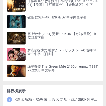
【推荐高分恐怖影片】小岛惊魂 The Others (20
01)【美国】【豆瓣高分】【未删减版】 中字
破墓 (2024) 4K HDR & Dv 中字内嵌字幕
塞上迷情 (2024) 更新EP06 4K 【奇幻/冒险】夸
克网盘下载
解谎侦探少女 嘘解きレトリック (2024) 首播01
官方中字 【日剧】
绿里奇迹 The Green Mile 2160p remux (1999)
77.22GB 中文字幕
排行榜展示
《新金瓶梅》杨思敏 百度云网盘下载.1080P阿里下载.国语中字.(1996)
1