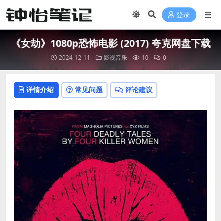
登录
《女劫》1080p恐怖电影 (2017) 夸克网盘下载
2024-12-11
影视音乐
10
0
详情介绍
常见问题
评论建议