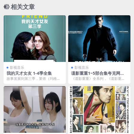
相关文章
影视音乐
影视音乐
我的天才女友 1-4季全集
谍影重重1~5部合集夸克网盘
下载
故事发展到第三季，莱侬（玛格丽
《谍影重重》全系列，《谍影重
塔·马祖可 Margherita Mazzucco...
重》是具有开创性意义的电影，是
对传统特工电影的一种革...