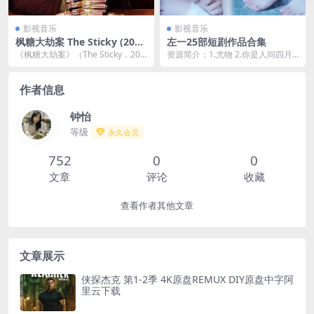
影视音乐
影视音乐
枫糖大劫案 The Sticky (202
左一25部短剧作品合集
4) [WEB-4K] [内封多国字幕]
《枫糖大劫案》（The Sticky，202
资源简介：1.尤物 2.你是人间四月
[全6集]
4）是一部结合犯罪、悬疑与冒险元
天 3.渣爹总想和我抢妈咪 4.厉总的
素的...
宠娇娇...
作者信息
钟怡
等级
永久会员
752
0
0
文章
评论
收藏
查看作者其他文章
文章展示
侠探杰克 第1-2季 4K原盘REMUX DIY原盘中字阿
里云下载