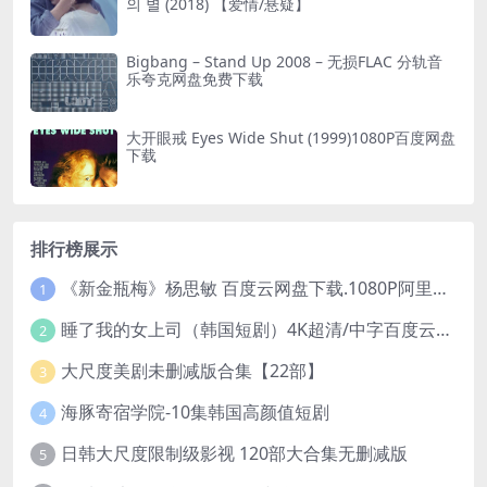
의 별 (2018) 【爱情/悬疑】
Bigbang – Stand Up 2008 – 无损FLAC 分轨音
乐夸克网盘免费下载
大开眼戒 Eyes Wide Shut (1999)1080P百度网盘
下载
排行榜展示
《新金瓶梅》杨思敏 百度云网盘下载.1080P阿里下载.国语中字.(1996)
1
睡了我的女上司（韩国短剧）4K超清/中字百度云网盘下载
2
大尺度美剧未删减版合集【22部】
3
海豚寄宿学院-10集韩国高颜值短剧
4
日韩大尺度限制级影视 120部大合集无删减版
5