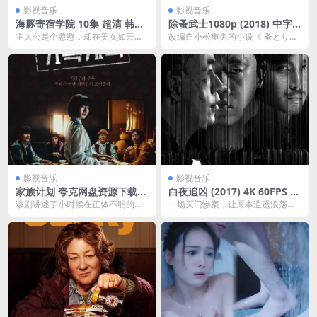
影视音乐
影视音乐
海豚寄宿学院 10集 超清 韩国
除蚤武士1080p (2018) 中字
高颜值短剧夸克网盘下载
夸克网盘下载
主人公是个憨憨，却在美女如云的
改编自小松重男的小说《 蚤とり
班级内备受宠爱.
侍》，阿部宽饰演的武士因得罪了
藩主而被流放为打着除...
影视音乐
影视音乐
家族计划 夸克网盘资源下载
白夜追凶 (2017) 4K 60FPS 主
가족계획 (2024)
演: 潘粤明 / 王龙正 / 梁缘
该剧讲述了小时候在正体不明的设
一场灭门惨案，让原本逍遥浪荡的
施中接受狠毒训练的女人在逃离后
关宏宇成了在逃的通缉嫌犯。身为
作为平凡家族生活的过...
刑侦支队队长的双胞胎...