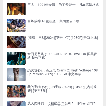
王杰 – 1991年专辑 – 为了爱梦一生 Flac高清格式
百炼成神 4K更新至98集阿里云下载
[断魂小丑3][2024][英语中字][1080P][最新上线]
女囚尼基塔 (1990) 4K REMUX DV&HDR 国英音
轨 特效字幕
怒火攻心2：高压电 Crank 2: High Voltage 108
0p remux (2009) 19.88GB 中文字幕
我的宝物 わたしの宝物 (2024) [1080P] [内封简
繁] [更至3集]
从天而降的一亿颗星星 하늘에서 내리는 일억개