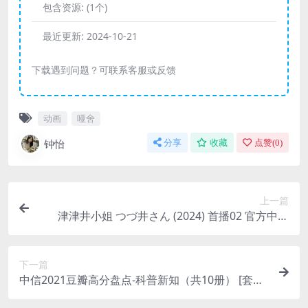
包含资源:
(1个)
最近更新:
2024-10-21
下载遇到问题？可联系客服或反馈
动画
哑舍
钟怡
分享
收藏
点赞(
0
)
上一篇
津津井小姐 つづ井さん (2024) 首播02 官方中字
【日剧】
下一篇
中信2021豆瓣高分盘点-科普新知（共10册） [ 套装
合集] [pdf+全格式]