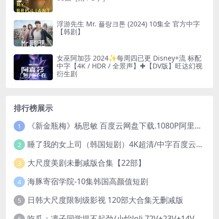
浮游先生 Mr. 플랑크톤 (2024) 10集全 官方中字
【韩剧】
女巫阿加莎 2024✨每周四已更 Disney+流 标配
中字【4K / HDR / 全景声】✚【DV版】旺达幻视
衍生剧
排行榜展示
《新金瓶梅》杨思敏 百度云网盘下载.1080P阿里下载.国语中字.(1996)
1
睡了我的女上司（韩国短剧）4K超清/中字百度云网盘下载
2
大尺度美剧未删减版合集【22部】
3
海豚寄宿学院-10集韩国高颜值短剧
4
日韩大尺度限制级影视 120部大合集无删减版
5
吃瓜：凛子同学提不起劲/小怡loli 72V+23V+14V–24.02GB】
6