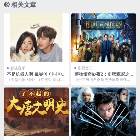
相关文章
影视音乐
影视音乐
不是机器人啊 로봇이 아니야
博物馆奇妙夜2：史密森尼之
(2017)网盘资源下载
战 (2009) 1080p BDRip 国英
《不是机器人啊》（로봇이 아니야,
由于在纽约自然历史博物馆担任警
音轨 内封简英
2017） 是一部韩国的浪漫喜剧电视
卫有出色表现，拉瑞（本•斯蒂勒 B
剧，导演...
en Still...