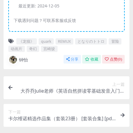
最近更新:
2024-12-05
下载遇到问题？可联系客服或反馈
《龙猫》
quark
REMUX
となりのトトロ
冒险
动画片
奇幻
宫崎骏
钟怡
分享
收藏
点赞(
0
)
上一篇
大乔乔Julie老师《英语自然拼读零基础发音入门课
程》
下一篇
卡尔维诺精选作品集（套装23册） [ 套装合集] [pdf
+全格式]