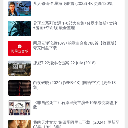
凡人修仙传 星海飞驰篇 (2023) 4K 更新120集
异形全系列资源 1-6部大合集+普罗米修斯+契约
+漫画+夺命舰 最全整理
网易云评论超10W+的歌曲合集788首【收藏版】
夸克网盘下载
挪威7·22爆炸枪击案 22 July (2018)
白夜破晓 (2024) [WEB-4K] [国语中字] [更至18
集]
《非自然死亡》石原里美主演全10集夸克网盘下
载
我的天才女友 第四季阿里云下载（2024）更新至
08集［附1-3季］