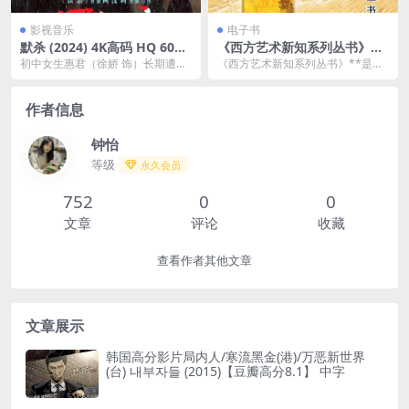
影视音乐
电子书
默杀 (2024) 4K高码 HQ 60
《西方艺术新知系列丛书》套
帧/120帧百度网盘下载
装共3册 走入西方艺术理论殿
初中女生惠君（徐娇 饰）长期遭校
《西方艺术新知系列丛书》**是一
堂[pdf]
园霸凌高处坠亡，暴行非但没有停
本深入探讨西方艺术历史与理论的
止，甚至祸延到闺蜜...
书籍套装，旨在帮助...
作者信息
钟怡
等级
永久会员
752
0
0
文章
评论
收藏
查看作者其他文章
文章展示
韩国高分影片局内人/寒流黑金(港)/万恶新世界
(台) 내부자들 (2015)【豆瓣高分8.1】 中字