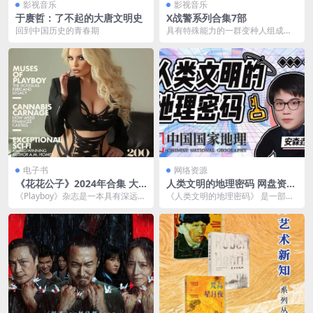
影视音乐
影视音乐
于赓哲：了不起的大唐文明史
X战警系列合集7部
回到中国历史的青春期
具有特殊能力的一群变种人组成了
一个维护世界的小组——X战警小
队。成员包括能吸收对...
电子书
网络资源
《花花公子》2024年合集 大
人类文明的地理密码 网盘资源
尺度杂志[pdf]
下载
《Playboy》杂志是一本具有深远影
《人类文明的地理密码》 是一部在
响力的成人杂志，创立于1953年，
B 站（哔哩哔哩）平台上播出的纪
由休·赫...
录片，主要探讨...