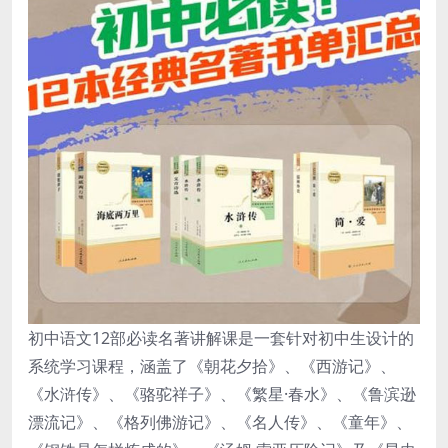
初中语文12部必读名著讲解课是一套针对初中生设计的
系统学习课程，涵盖了《朝花夕拾》、《西游记》、
《水浒传》、《骆驼祥子》、《繁星·春水》、《鲁滨逊
漂流记》、《格列佛游记》、《名人传》、《童年》、