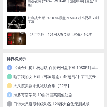
白夜破晓 (2024) [WEB-4K] [国语中字] [更至18
集]
铁血战士 新 2010 4K原盘REMUX 杜比视界 内封
字幕
《无声尖叫：101宗大案要案记实录》1-2季
排行榜展示
《新金瓶梅》杨思敏 百度云网盘下载.1080P阿里下载.国语中字.(1996)
1
睡了我的女上司（韩国短剧）4K超清/中字百度云网盘下载
2
大尺度美剧未删减版合集【22部】
3
海豚寄宿学院-10集韩国高颜值短剧
4
日韩大尺度限制级影视 120部大合集无删减版
5