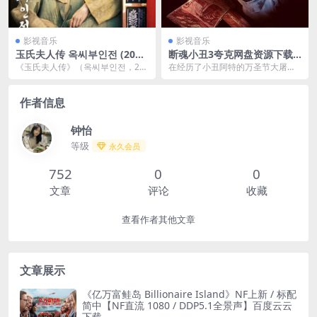
影视音乐
影视音乐
玉氏夫人传 옥씨부인전 (202
断魂小丑3夸克网盘资源下载
4) 更新04
(2024) 蓝光 4K UHD 简繁英
《玉氏夫人传》（옥씨부인전，20
在经历了小丑阿特的万圣节大屠杀
字幕
24）是一部基于韩国传统文学作品
后，西耶娜和她的兄弟正在努力重
改编的历史题材电...
建他们破碎的生活。随...
作者信息
钟怡
等级
永久会员
752
0
0
文章
评论
收藏
查看作者其他文章
文章展示
《亿万富鲑岛 Billionaire Island》NF上新 / 标配
简中【NF直流 1080 / DDP5.1全景声】百度云云
下载