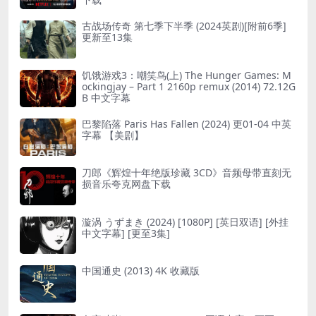
古战场传奇 第七季下半季 (2024英剧)[附前6季]
更新至13集
饥饿游戏3：嘲笑鸟(上) The Hunger Games: M
ockingjay – Part 1 2160p remux (2014) 72.12G
B 中文字幕
巴黎陷落 Paris Has Fallen (2024) 更01-04 中英
字幕 【美剧】
刀郎《辉煌十年绝版珍藏 3CD》音频母带直刻无
损音乐夸克网盘下载
漩涡 うずまき (2024) [1080P] [英日双语] [外挂
中文字幕] [更至3集]
中国通史 (2013) 4K 收藏版