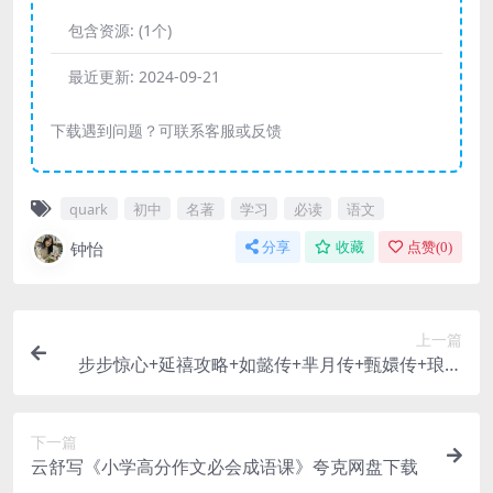
包含资源:
(1个)
最近更新:
2024-09-21
下载遇到问题？可联系客服或反馈
quark
初中
名著
学习
必读
语文
钟怡
分享
收藏
点赞(
0
)
上一篇
步步惊心+延禧攻略+如懿传+芈月传+甄嬛传+琅琊
榜+锦绣未央全集 2011-2018年 【全4K】【中文字
幕】
下一篇
云舒写《小学高分作文必会成语课》夸克网盘下载