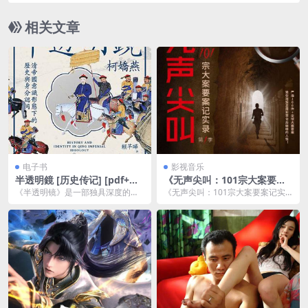
相关文章
电子书
影视音乐
半透明鏡 [ 历史传记] [pdf+全
《无声尖叫：101宗大案要案
格式]
记实录》1-2季
《半透明镜》是一部独具深度的历
《无声尖叫：101宗大案要案记实
史传记作品，通过鲜活的人物描写
录》1-2季是一部悬疑推理小说，记
和生动的叙述方式，为...
录了101宗真...