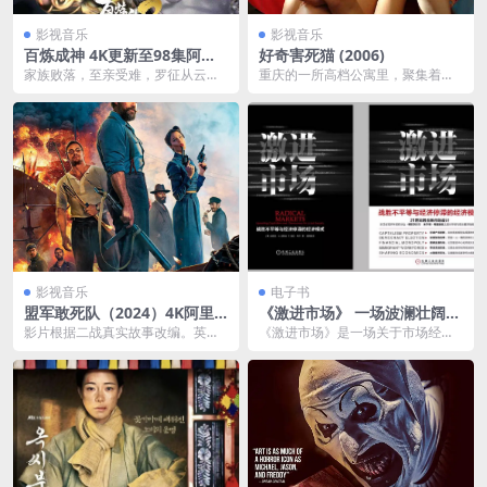
影视音乐
影视音乐
百炼成神 4K更新至98集阿里
好奇害死猫 (2006)
云下载
家族败落，至亲受难，罗征从云端
重庆的一所高档公寓里，聚集着各
跌落成为一名卑微家奴，在各族抗
式各样的人，他们窥视对方的生
争不断、神秘力量统治...
活，也被对方所窥视。“...
影视音乐
电子书
盟军敢死队（2024）4K阿里
《激进市场》 一场波澜壮阔的
云下载
思维实验
影片根据二战真实故事改编。英国
《激进市场》是一场关于市场经济
正遭受德国的强劲攻击，丘吉尔组
与未来社会形态的波澜壮阔的思维
建了一支秘密特工部队...
实验。作者通过深入剖...