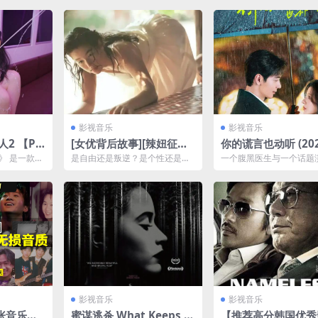
影视音乐
影视音乐
人2 【P
[女优背后故事][辣妞征集]
你的谎言也动听 (2024
[2015][英语中字][1080P]
K.更新至22集
2》 是一款真
是自由还是叛逆？是个性还是堕
一个腹黑医生与一个话题
游戏把你带入
落？国外有着这样的一群年轻女
经生死、跨越二十年的暗
孩，她们涉世未深，她们不...
言之下，深藏真心。爱情中.
影视音乐
影视音乐
9张音乐专
蜜谋逃杀 What Keeps Y
【推荐高分韩国优秀