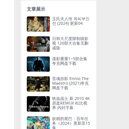
文章展示
玉氏夫人传 옥씨부인
전 (2024) 更新04
日韩大尺度限制级影
视 120部大合集无删
减版
谍影重重1~5部合集
夸克网盘下载
音魂掠影 Ennio The
Maestro (2021)夸克
网盘下载
铁血战士 新 2010 4K
原盘REMUX 杜比视
界 内封字幕
妖精的尾巴：百年任
务（2024）更新至15
集