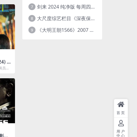
剑来 2024 纯净版 每周四已更【4K / 臻彩视听TV / 杜比音】附电子书百度网盘下载
7
大尺度综艺栏目《深夜保健室》 [台综]夸克网盘下载
8
《大明王朝1566》2007 中国大陆 4K+2K修复 [国语 46集 192G]
9
) 4
演员历
恋。谎
..
首页
用户
影
中心