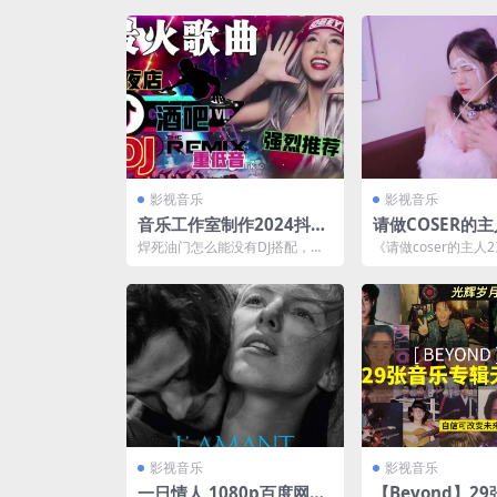
影视音乐
影视音乐
音乐工作室制作2024抖音
请做COSER的主
DJ专辑(200首)
C】 官方中文
焊死油门怎么能没有DJ搭配，给
《请做coser的主人
各位老司机分享200首2024年抖
人视频互动游戏。 
音热门的DJ音乐
主角的世界，在...
影视音乐
影视音乐
一日情人 1080p百度网盘
【Beyond】2