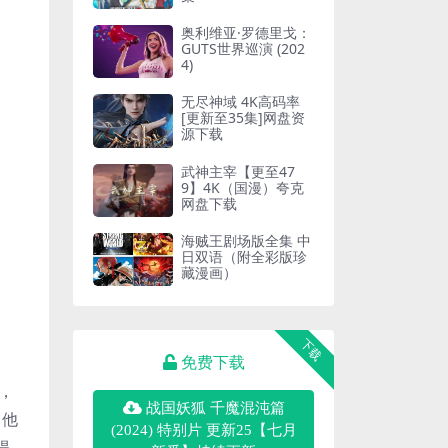
奥利维亚·罗德里戈：
GUTS世界巡演 (202
4)
无尽神域 4K高码率
[更新至35集]网盘资
源下载
武神主宰【更至47
9】4K（国漫）夸克
网盘下载
海贼王剧场版全集 中
日双语（附全彩版珍
藏漫画）
下载
免费下载
，
战国妖狐 千魔混沌篇
，他
(2024) 特别片 更新25【七月
得