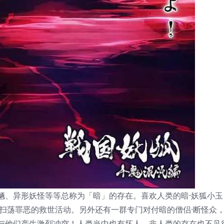
魉、异形妖怪等等总称为「暗」的存在。喜欢人类的暗·妖狐小玉
著扫荡罪恶的救世活动。另外还有一群专门对付暗的僧侣·断怪众
与他们产生激烈冲突！人类当中也有坏人，非人类的存在也不见