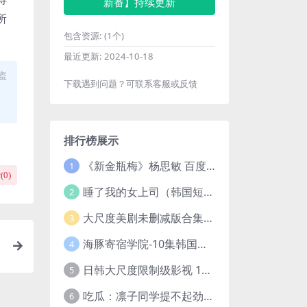
新番】持续更新
所
包含资源:
(1个)
最近更新:
2024-10-18
盗
下载遇到问题？可联系客服或反馈
排行榜展示
《新金瓶梅》杨思敏 百度云网盘下载.1080P阿里下载.国语中字.(1996)
1
(
0
)
睡了我的女上司（韩国短剧）4K超清/中字百度云网盘下载
2
大尺度美剧未删减版合集【22部】
3
海豚寄宿学院-10集韩国高颜值短剧
4
日韩大尺度限制级影视 120部大合集无删减版
5
吃瓜：凛子同学提不起劲/小怡loli 72V+23V+14V–24.02GB】
6