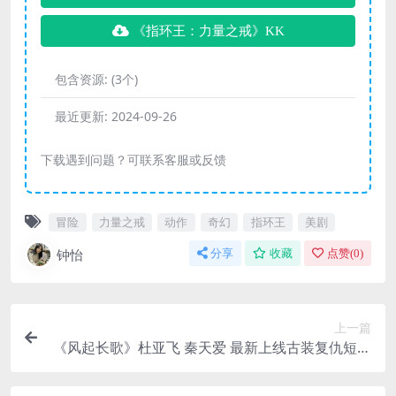
《指环王：力量之戒》KK
包含资源:
(3个)
最近更新:
2024-09-26
下载遇到问题？可联系客服或反馈
冒险
力量之戒
动作
奇幻
指环王
美剧
钟怡
分享
收藏
点赞(
0
)
上一篇
《风起长歌》杜亚飞 秦天爱 最新上线古装复仇短剧
全集