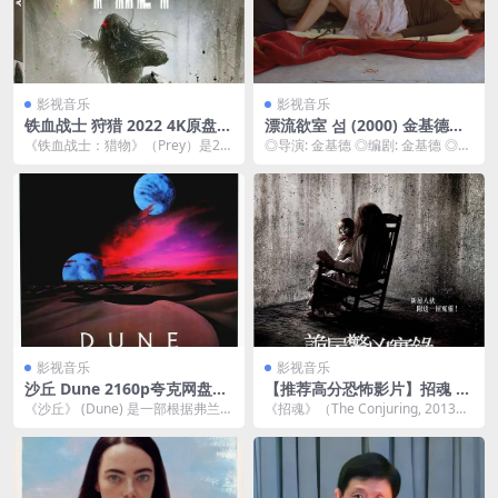
影视音乐
影视音乐
铁血战士 狩猎 2022 4K原盘R
漂流欲室 섬 (2000) 金基德大
EMUX 杜比视界 内封字幕
尺度情色暴力美学片迅雷下载
《铁血战士：猎物》（Prey）是20
◎导演: 金基德 ◎编剧: 金基德 ◎主
22年上映的科幻动作片，由丹·特拉
演: 徐情 / 赵宰贤 / 张恒善 / ...
亨伯格 (...
影视音乐
影视音乐
沙丘 Dune 2160p夸克网盘资
【推荐高分恐怖影片】招魂 T
源下载
he Conjuring (2013)【美
《沙丘》 (Dune) 是一部根据弗兰克
《招魂》（The Conjuring, 2013）
国】【豆瓣高分8.1】【未删减
·赫伯特（Frank Herbert）同...
是由詹姆斯·温（James ...
版】 中字 精彩影片