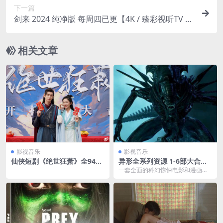
下一篇
剑来 2024 纯净版 每周四已更【4K / 臻彩视听TV /
杜比音】附电子书百度网盘下载
相关文章
影视音乐
影视音乐
仙侠短剧《绝世狂萧》全94集
异形全系列资源 1-6部大合集
完整版夸克网盘下载
+普罗米修斯+契约+漫画+夺命
一套全面的科幻惊悚电影和漫画合
舰 最全整理
集，涵盖了《异形》1-6部、《普罗
米修斯》、《异形...