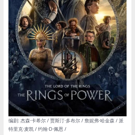
编剧: 杰森·卡希尔 / 贾斯汀·多布尔 / 詹妮弗·哈金森 / 派
特里克·麦凯 / 约翰·D·佩恩 /