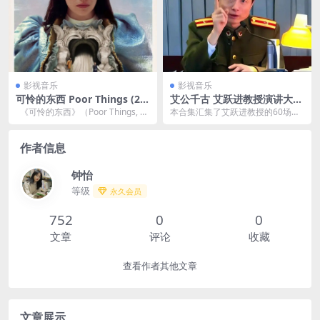
影视音乐
影视音乐
可怜的东西 Poor Things (20
艾公千古 艾跃进教授演讲大合
23)网盘资源下载
集 60场全字幕版 稀缺资源
《可怜的东西》（Poor Things, 20
本合集汇集了艾跃进教授的60场经
23） 是由**雅戈...
典演讲，全部配有中文字幕，是极
为稀缺的资源。艾跃...
作者信息
钟怡
等级
永久会员
752
0
0
文章
评论
收藏
查看作者其他文章
文章展示