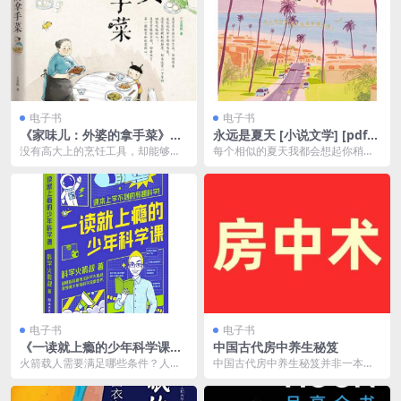
电子书
电子书
《家味儿：外婆的拿手菜》离
永远是夏天 [ 小说文学] [pdf
家越远牵绊越紧[pdf]
+全格式]
没有高大上的烹饪工具，却能够烹
每个相似的夏天我都会想起你稍纵
饪出最好的饭菜，滋味悠久，回味
即逝的预感——一幕幕永无休止的
无穷。 滋味是一种深...
甜蜜的夏日之梦。在每...
电子书
电子书
《一读就上瘾的少年科学课》
中国古代房中养生秘笈
课本上学不到的有趣科学
火箭载人需要满足哪些条件？人类
中国古代房中养生秘笈并非一本具
制造的最光滑的镜子是什么？摄像
体的书籍，而是对古代涉及房中养
机拍摄能有多快？火车...
生内容的著作的总称。...