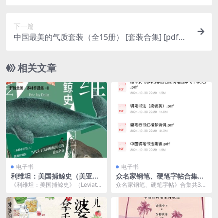
下一篇
中国最美的气质套装（全15册） [ 套装合集] [pdf
+全格式]
相关文章
电子书
电子书
利维坦：美国捕鲸史（美亚历
众名家钢笔、硬笔字帖合集共
史类年度十大好书）
30套，超高清PDF
《利维坦：美国捕鲸史》（Leviath
众名家钢笔、硬笔字帖》合集共30
an: The History of Am...
套，超高清PDF，可打印