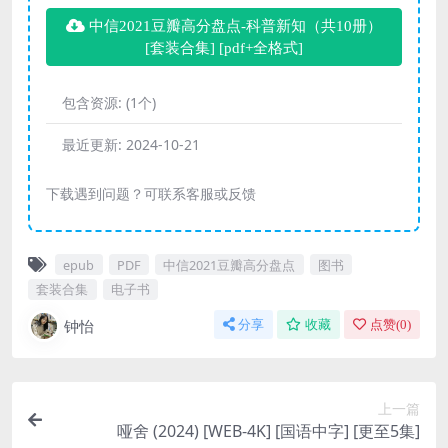
中信2021豆瓣高分盘点-科普新知（共10册）
[ 套装合集] [pdf+全格式]
包含资源:
(1个)
最近更新:
2024-10-21
下载遇到问题？可联系客服或反馈
epub
PDF
中信2021豆瓣高分盘点
图书
套装合集
电子书
钟怡
分享
收藏
点赞(
0
)
上一篇
哑舍 (2024) [WEB-4K] [国语中字] [更至5集]