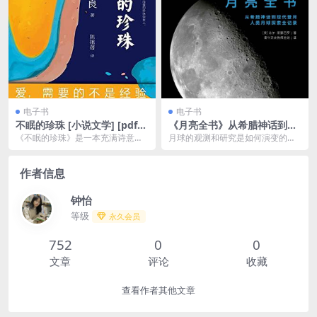
电子书
电子书
不眠的珍珠 [ 小说文学] [pdf
《月亮全书》从希腊神话到嫦
+全格式]
娥4号 人类月球探索伟大瞬间
《不眠的珍珠》是一本充满诗意与
月球的观测和研究是如何演变的？
全记录[pdf]
情感的小说，讲述了一段复杂且感
月球的未来会经历怎样的变化？人
人至深的爱情故事。小...
类未来可以否在月球生...
作者信息
钟怡
等级
永久会员
752
0
0
文章
评论
收藏
查看作者其他文章