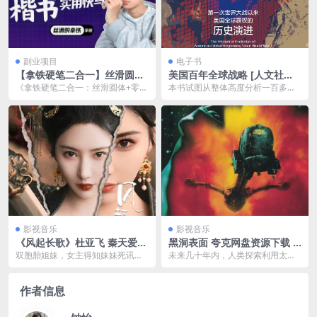
副业项目
电子书
【拿铁硬笔二合一】丝滑圆体
美国百年全球战略 [ 人文社科]
+零基础楷书入门
[pdf+全格式]
《拿铁硬笔二合一：丝滑圆体+零基
本书试图从整体高度分析一百多年
础楷书入门》是一款结合了硬笔书
来美国在不同国际条件、不同实力
法的入门教学书籍，...
对比背景、不同国内政...
影视音乐
影视音乐
《风起长歌》杜亚飞 秦天爱
黑洞表面 夸克网盘资源下载 E
最新上线古装复仇短剧全集
vent Horizon (1997) 1080P
双胞胎姐妹，女主得知妹妹死讯
未来几十年内，人类探索利用太空
英语中字
后，誓要查明真相，顶替妹妹身
的程度不断加深。2040年，利用空
份，复仇开始…
间扭曲技术深入宇...
作者信息