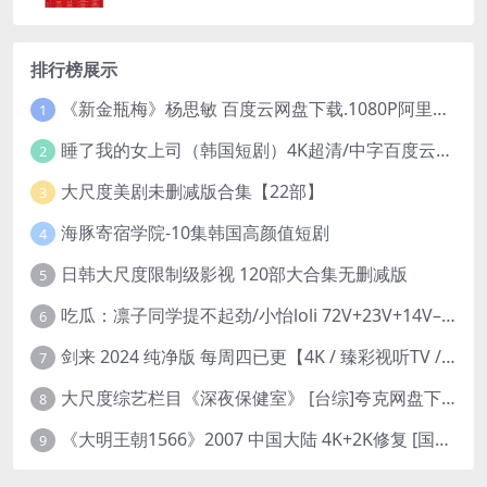
排行榜展示
《新金瓶梅》杨思敏 百度云网盘下载.1080P阿里下载.国语中字.(1996)
1
睡了我的女上司（韩国短剧）4K超清/中字百度云网盘下载
2
大尺度美剧未删减版合集【22部】
3
海豚寄宿学院-10集韩国高颜值短剧
4
日韩大尺度限制级影视 120部大合集无删减版
5
吃瓜：凛子同学提不起劲/小怡loli 72V+23V+14V–24.02GB】
6
剑来 2024 纯净版 每周四已更【4K / 臻彩视听TV / 杜比音】附电子书百度网盘下载
7
大尺度综艺栏目《深夜保健室》 [台综]夸克网盘下载
8
《大明王朝1566》2007 中国大陆 4K+2K修复 [国语 46集 192G]
9