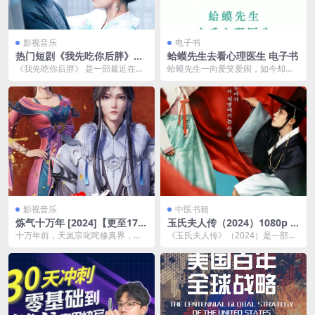
影视音乐
电子书
热门短剧《我先吃你后胖》夸
蛤蟆先生去看心理医生 电子书
克网盘下载
《我先吃你后胖》 是一部最近在网
蛤蟆先生一向爱笑爱闹，如今却一
络平台上受到一定关注的短剧，因
反常态地郁郁寡欢，他一个人躲在
其轻松幽默、充满调...
屋里，连起床梳洗的力...
影视音乐
中医书籍
炼气十万年 [2024]【更至17
玉氏夫人传（2024）1080p S
3】[动画 奇幻 古装]夸克网盘
01E01 – E04
十万年前，天岚宗叱咤修真界，宗
《玉氏夫人传》（2024）是一部基
下载
内弟子皆是天骄，所向披靡。唯独
于历史背景的宫廷剧，讲述了古代
开山弟子徐阳一直是炼...
权力斗争、家族纷...