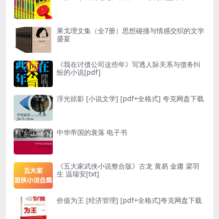
果戈理文集（全7册）思想碰撞与情感交织的文学
盛宴
《我在讨债公司这些年》写透人际关系与债务纠
纷的小说[pdf]
浮光掠影 [ 小说文学] [pdf+全格式] 夸克网盘下载
中华帝国的衰落 电子书
《五大家武侠小说整合版》古龙 黄易 金庸 梁羽
生 温瑞安[txt]
价值为王 [ 经济管理] [pdf+全格式]夸克网盘下载