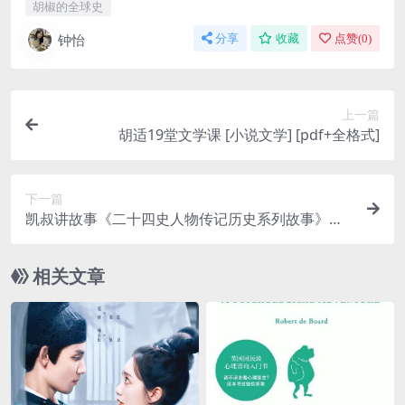
胡椒的全球史
钟怡
分享
收藏
点赞(
0
)
上一篇
胡适19堂文学课 [ 小说文学] [pdf+全格式]
下一篇
凯叔讲故事《二十四史人物传记历史系列故事》网
盘资源下载
相关文章