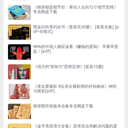
《精英都是细节控：掌控人生的72个细节思维》
夸克网盘下载
黑金社科系列丛书（套装共30册） [ 套装合集] [p
df+全格式]
98%的中国人都应该看《赚钱的逻辑》 早看早受
益！[pdf]
《强大的“影响力”思维定律》[套装10册]
《美女爱摄影 8位美女摄影师的外拍秘诀》神韵
与摆姿[pdf]
推背图所有版本合集夸克网盘下载
《金字塔原理大全集》思考表达和解决问题的逻