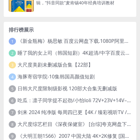
辑，“抖音同款”麦肯锡40年经典培训教材
排行榜展示
《新金瓶梅》杨思敏 百度云网盘下载.1080P阿里下载.国语中字.(1996)
1
睡了我的女上司（韩国短剧）4K超清/中字百度云网盘下载
2
大尺度美剧未删减版合集【22部】
3
海豚寄宿学院-10集韩国高颜值短剧
4
日韩大尺度限制级影视 120部大合集无删减版
5
吃瓜：凛子同学提不起劲/小怡loli 72V+23V+14V–24.02GB】
6
剑来 2024 纯净版 每周四已更【4K / 臻彩视听TV / 杜比音】附电子书百度网盘下载
7
大尺度综艺栏目《深夜保健室》 [台综]夸克网盘下载
8
《大明王朝1566》2007 中国大陆 4K+2K修复 [国语 46集 192G]
9