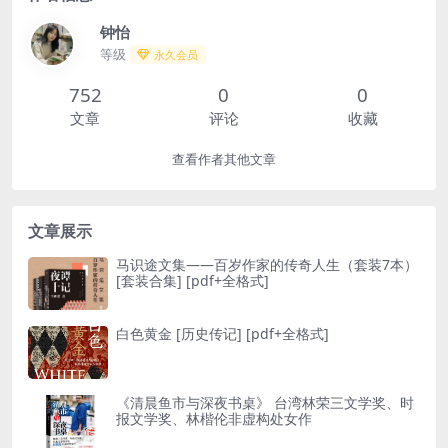
钟怡
等级
永久会员
752
0
0
文章
评论
收藏
查看作者其他文章
文章展示
马识途文集——百岁作家的传奇人生（套装7本）
[ 套装合集] [pdf+全格式]
白色黄金 [ 历史传记] [pdf+全格式]
《清晨鱼市与深夜书桌》 台湾林荣三文学奖、时
报文学奖、林楷伦非虚构处女作