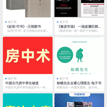
电子书
电子书
《起初·竹书》-王朔新书
《激进市场》 一场波澜壮阔的
思维实验
《起初·竹书》是王朔推出的全新长
《激进市场》是一场关于市场经济
篇小说，作品通过丰富的历史想象
与未来社会形态的波澜壮阔的思维
与独特的叙事风格，...
实验。作者通过深入剖...
电子书
电子书
中国古代房中养生秘笈
蛤蟆先生去看心理医生 电子书
中国古代房中养生秘笈并非一本具
蛤蟆先生一向爱笑爱闹，如今却一
体的书籍，而是对古代涉及房中养
反常态地郁郁寡欢，他一个人躲在
生内容的著作的总称。...
屋里，连起床梳洗的力...