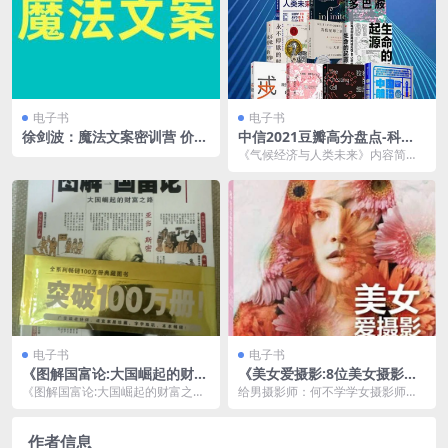
电子书
电子书
徐剑波：魔法文案密训营 价值
中信2021豆瓣高分盘点-科普
12800元的文案写作 视频全程
新知（共10册） [ 套装合集] [p
《气候经济与人类未来》内容简
指导
df+全格式]
介：比尔·盖茨花了十年时间调研气
候变化的成因和影响。...
电子书
电子书
《图解国富论:大国崛起的财富
《美女爱摄影:8位美女摄影师
之路》图解经典系列[pdf]
的外拍秘诀》神韵与摆姿[pdf]
《图解国富论:大国崛起的财富之
给男摄影师：何不学学女摄影师独
路》是一本将经典经济学著作《国
有的细腻观察力与画面感染力？ 给
富论》通过图解方式呈...
女摄影师：懂得抓住...
作者信息