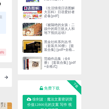
《生活情境日语图解
大百科》日语爱好者
必备[pdf]
盗
《被隔绝的女孩：二
战中的荷兰犹太人和
地下抵抗运动》
黑金社科系列丛书
（套装共30册） [ 套
装合集] [pdf+全格
(
0
)
式]
范稳作品集（全8
册） [ 套装合集] [pdf
+全格式]
下载
免费下载
徐剑波：魔法文案密训营
价值12800元的文案 写作 视