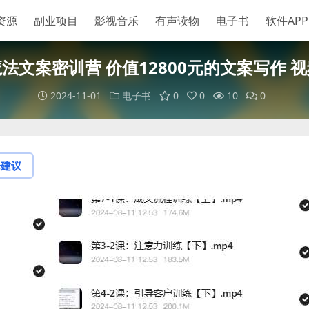
资源
副业项目
影视音乐
有声读物
电子书
软件APP
法文案密训营 价值12800元的文案写作 
2024-11-01
电子书
0
0
10
0
论建议