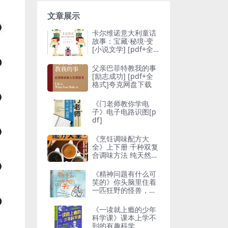
文章展示
卡尔维诺意大利童话
故事：宝藏·秘境·变
[ 小说文学] [pdf+全
格式]
父亲巴菲特教我的事
[ 励志成功] [pdf+全
格式]夸克网盘下载
《门老师教你学电
子》电子电路识图[p
df]
《烹饪调味配方大
全》上下册 千种双复
合调味方法 纯天然配
料[pdf]
《精神问题有什么可
笑的》你头脑里住着
一匹狂野的怪兽，你
造吗？
《一读就上瘾的少年
科学课》课本上学不
到的有趣科学