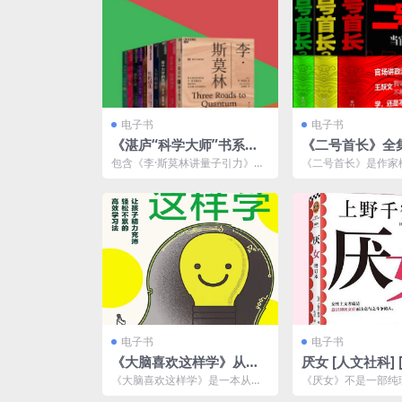
电子书
电子书
《湛庐“科学大师”书系》
《二号首长》全集
[10册]
长篇官场小说 
包含《李·斯莫林讲量子引力》
《二号首长》是作家
要阳谋不要阴谋[p
《理论最小值：经典力学》《人
的一部政治题材小说
类的起源》《性的进化》《...
08年。该小说以中国政
电子书
电子书
《大脑喜欢这样学》从科
厌女 [ 人文社科] 
学的角度揭开学习的内在
格式]夸克网盘下
《大脑喜欢这样学》是一本从科
《厌女》不是一部纯
逻辑。
学角度剖析学习过程的书籍，旨
作，而是运用女性主