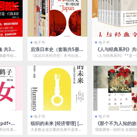
电子书
电子书
 共3部
后浪日本史（套装共5册）
《人与经典系列》共
官场讲政治
[ 套装合集] [pdf+全格式]
文化自信 回归中华道
柳建伟创作
《战后日本经济史》本书论述经
《人与经典系列》**是一
df]
df]
，出版于20
济发展历程及其深层机制的同
思想性和哲理性的书籍，
...
时，还穿插介绍了野口悠纪雄...
过对经典作品和哲学思想..
电子书
电子书
[pdf+全
组织的未来 [ 经济管理] [p
《那个不为人知的故
载
df+全格式]
原著小说TXT
理论性著
大多数企业沉重的负累不是笨拙
我曾拥有一段时光 在那
义理论针对
的运营模式，不是失效的商业模
我能用我贫瘠的词语描绘