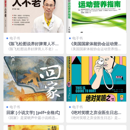
电子书
电子书
《陈飞松图说养好脾胃人不
《美国国家体能协会运动营养
老》脾胃养生专家[pdf]
指南》[pdf]
《陈飞松图说养好脾胃人不老》是
《美国国家体能协会运动营养指
一本结合传统中医理论和现代养生
南》（National Strength and C...
观念的健康养生书籍。...
电子书
电子书
回家 [ 小说文学] [pdf+全格式]
《绝对笑喷之弃业医生日志》
现象级畅销书[pdf]
《回家》是梁晓声中篇小说精选
《绝对笑喷之弃业医生日志》是一
集，包括《回家》《疲惫的人》
本兼具幽默与情感的小说，讲述了
《山里的花儿》《旧庄院的...
一个弃业医生的生活故...