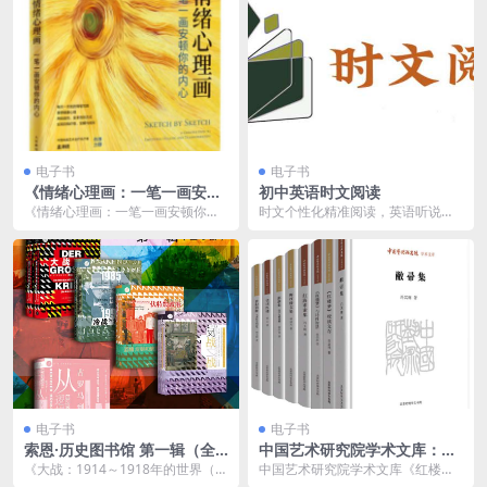
电子书
电子书
《情绪心理画：一笔一画安顿
初中英语时文阅读
你的内心》 当情绪能够被命
《情绪心理画：一笔一画安顿你的
时文个性化精准阅读，英语听说读
名，它就会带给你力量！
内心》是一本通过绘画来探索和表
写全面提升
达情绪的心理学书籍。...
电子书
电子书
索恩·历史图书馆 第一辑（全6
中国艺术研究院学术文库：
册 ） [ 套装合集] [pdf+全格
《红楼梦》研究卷（套装8
《大战：1914～1918年的世界（全
中国艺术研究院学术文库《红楼
式]
册） [ 套装合集] [pdf+全格式]
2册）》这场战争摧毁了旧的世界，
梦》研究卷：主要研究古典名著