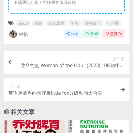
下载遇到问题？可联系客服或反馈
epub
PDF
励志成功
图书
改变提问
电子书
钟怡
分享
收藏
点赞(
0
)
上一篇
致命约会 Woman of the Hour (2023) 1080p中英
字幕
下一篇
英语启蒙界的天花板little fox分级动画大合集
相关文章