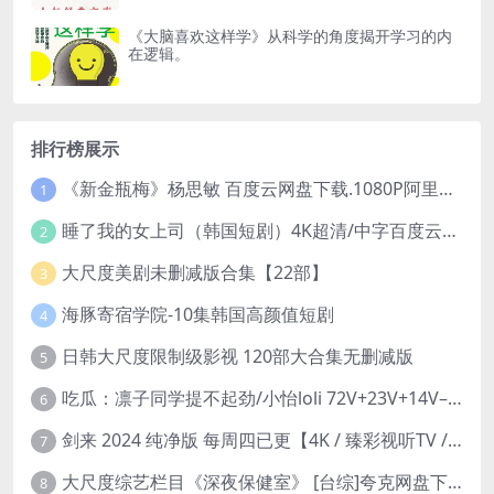
《大脑喜欢这样学》从科学的角度揭开学习的内
在逻辑。
排行榜展示
《新金瓶梅》杨思敏 百度云网盘下载.1080P阿里下载.国语中字.(1996)
1
睡了我的女上司（韩国短剧）4K超清/中字百度云网盘下载
2
大尺度美剧未删减版合集【22部】
3
海豚寄宿学院-10集韩国高颜值短剧
4
日韩大尺度限制级影视 120部大合集无删减版
5
吃瓜：凛子同学提不起劲/小怡loli 72V+23V+14V–24.02GB】
6
剑来 2024 纯净版 每周四已更【4K / 臻彩视听TV / 杜比音】附电子书百度网盘下载
7
大尺度综艺栏目《深夜保健室》 [台综]夸克网盘下载
8