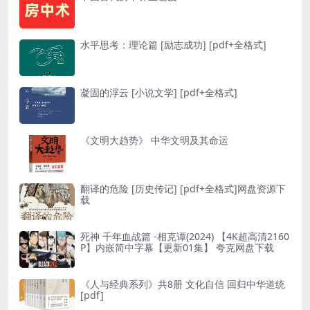
水平思考：理论篇 [ 励志成功] [pdf+全格式]
凝固的浮云 [ 小说文学] [pdf+全格式]
《文明大趋势》 中华文明及其命运
翻译的危险 [ 历史传记] [pdf+全格式]网盘资源下
载
死神 千年血战篇 -相克谭(2024) 【4K超高清2160
P】内嵌简中字幕【更新01集】 夸克网盘下载
《人与经典系列》共8册 文化自信 回归中华道统
[pdf]