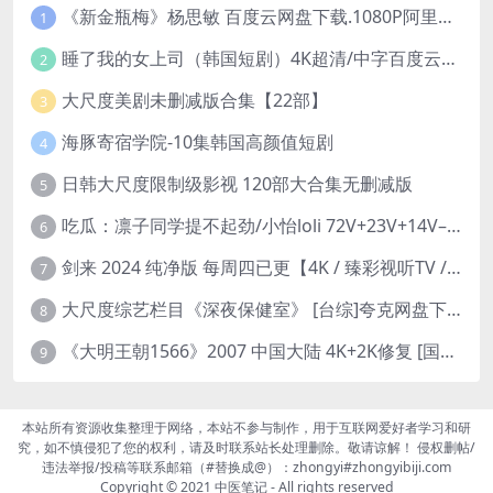
《新金瓶梅》杨思敏 百度云网盘下载.1080P阿里下载.国语中字.(1996)
1
睡了我的女上司（韩国短剧）4K超清/中字百度云网盘下载
2
大尺度美剧未删减版合集【22部】
3
海豚寄宿学院-10集韩国高颜值短剧
4
日韩大尺度限制级影视 120部大合集无删减版
5
吃瓜：凛子同学提不起劲/小怡loli 72V+23V+14V–24.02GB】
6
剑来 2024 纯净版 每周四已更【4K / 臻彩视听TV / 杜比音】附电子书百度网盘下载
7
大尺度综艺栏目《深夜保健室》 [台综]夸克网盘下载
8
《大明王朝1566》2007 中国大陆 4K+2K修复 [国语 46集 192G]
9
本站所有资源收集整理于网络，本站不参与制作，用于互联网爱好者学习和研
究，如不慎侵犯了您的权利，请及时联系站长处理删除。敬请谅解！ 侵权删帖/
违法举报/投稿等联系邮箱（#替换成@）：zhongyi#zhongyibiji.com
Copyright © 2021
中医笔记
- All rights reserved