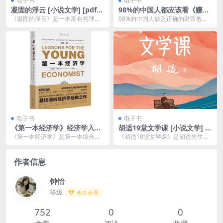
电子书
电子书
凝固的浮云 [ 小说文学] [pdf
98%的中国人都应该看《赚钱
+全格式]
的逻辑》 早看早受益！[pdf]
《凝固的浮云》是一本富有哲理性
98%的中国人缺乏正确的财富教
和情感深度的小说，讲述了生活中
育，也从来没有正规的财富课程，
不为人知的艰难与复杂...
只能在生活中跌跌撞撞...
电子书
电子书
《第一本经济学》经济学入门
胡适19堂文学课 [ 小说文学] [p
书籍 豆瓣高分[pdf]
df+全格式]
《第一本经济学》是第一本综合了
《胡适19堂文学课》是胡适先生的
奥地利学派与古典经济学精华的基
一套文学讲座集，精选了胡适教授
础经济学读本，它在整...
的文学课程内容。胡...
作者信息
钟怡
等级
永久会员
752
0
0