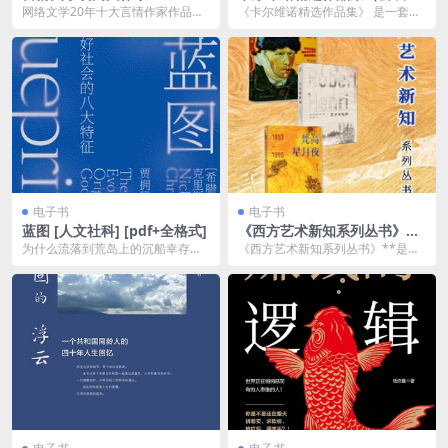
品合集 精心整理稀缺资源
册） [ 套装合集] [pdf+全格式]
网络文学20年十大言情作家作品，
《卡尔维诺精选作品集》 是一套汇
汇聚了国内最具代表性的言情小说
集意大利作家伊塔洛·卡尔维诺（Ita
作家及其杰作。这些...
lo Cal...
电子书
电子书
蓝图 [ 人文社科] [pdf+全格式]
《西方艺术新知系列丛书》套
装共3册 走入西方艺术理论殿
为什么流落到荒岛上的沉船幸存
《西方艺术新知系列丛书》**是一
堂[pdf]
者，仅有部分人活了下来？为什么
本深入探讨西方艺术历史与理论的
建设乌托邦社会的尝试大...
书籍套装，旨在帮助...