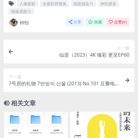
人像摄影
女摄影师视角
画面感染力
神韵摆姿
细腻观察力
钟怡
分享
收藏
点赞(
0
)
上一篇
仙逆（2023）4K 臻彩 更至EP60
下一篇
7号房的礼物 7번방의 선물 (2013) No.101 豆瓣电影
Top250【豆瓣高分8.9】 中字
相关文章