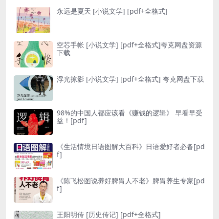
永远是夏天 [ 小说文学] [pdf+全格式]
空芯手帐 [ 小说文学] [pdf+全格式]夸克网盘资源
下载
浮光掠影 [ 小说文学] [pdf+全格式] 夸克网盘下载
98%的中国人都应该看《赚钱的逻辑》 早看早受
益！[pdf]
《生活情境日语图解大百科》日语爱好者必备[pd
f]
《陈飞松图说养好脾胃人不老》脾胃养生专家[pd
f]
王阳明传 [ 历史传记] [pdf+全格式]