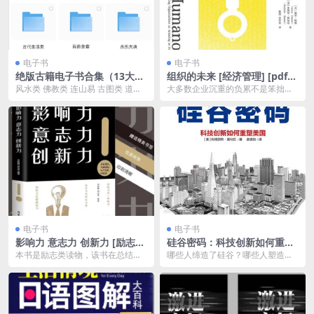
电子书
电子书
绝版古籍电子书合集（13大
组织的未来 [ 经济管理] [pdf
类）夸克网盘资源下载
+全格式]
风水类 佛教类 连山易 古图类 道教
大多数企业沉重的负累不是笨拙的
类 推背图 古代生活类 祝由全套 永
运营模式，不是失效的商业模式，
乐大典 ...
而是僵硬的管理模式。...
电子书
电子书
影响力 意志力 创新力 [ 励志成
硅谷密码：科技创新如何重塑
功] [pdf+全格式]
美国 [ 历史传记] [pdf+全格式]
本书是励志类读物，该书在总结众
哪些人缔造了硅谷？哪些人塑造了
多成功人士经验的基础上，全面、
美国的科技创新？这本书提供了一
深入地揭示了影响力、...
个真实的幕后故事。它...