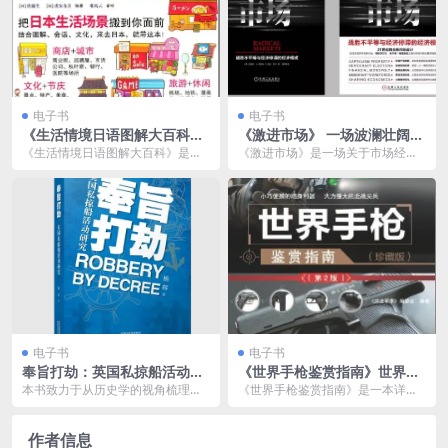
电子书
电子书
《生活情境日语图解大百科》
《激进市场》 一场波澜壮阔的
日语爱好者必备[pdf]
思维实验
《生活情境日语图解大百科》是一
《激进市场》是一场关于市场经济
本专为日语学习者和日语爱好者设
与未来社会形态的波澜壮阔的思维
计的实用工具书。书中...
实验。作者通过深入剖...
电子书
电子书
奉旨打劫：英国私掠船活动研
《世界手枪鉴赏指南》世界各
究 [ 历史传记] [pdf+全格式]
国最新手枪 军迷必备[pdf]
本书致力于从历史学的视角梳理英
《世界手枪鉴赏指南》是一本详细
国私掠船活动的脉络，旨在考察英
介绍全球各类手枪的图书，涵盖了
国私掠船活动演进的历...
从历史到现代的众多著...
作者信息