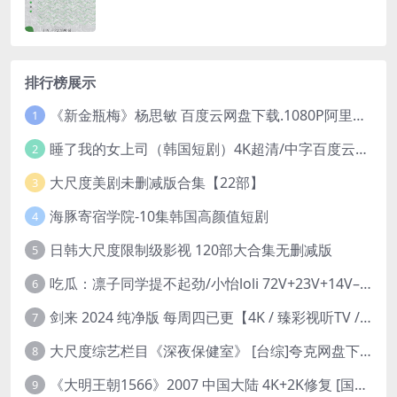
排行榜展示
《新金瓶梅》杨思敏 百度云网盘下载.1080P阿里下载.国语中字.(1996)
1
睡了我的女上司（韩国短剧）4K超清/中字百度云网盘下载
2
大尺度美剧未删减版合集【22部】
3
海豚寄宿学院-10集韩国高颜值短剧
4
日韩大尺度限制级影视 120部大合集无删减版
5
吃瓜：凛子同学提不起劲/小怡loli 72V+23V+14V–24.02GB】
6
剑来 2024 纯净版 每周四已更【4K / 臻彩视听TV / 杜比音】附电子书百度网盘下载
7
大尺度综艺栏目《深夜保健室》 [台综]夸克网盘下载
8
《大明王朝1566》2007 中国大陆 4K+2K修复 [国语 46集 192G]
9