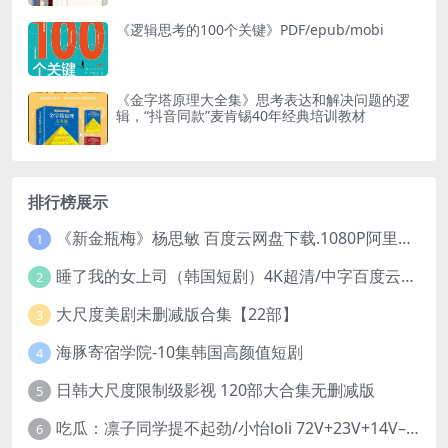
《逻辑思考的100个关键》PDF/epub/mobi
《金字塔原理大全集》思考表达和解决问题的逻
辑，“抖音同款”麦肯锡40年经典培训教材
排行榜展示
《新金瓶梅》杨思敏 百度云网盘下载.1080P阿里下载.国语中字.(1996)
1
睡了我的女上司（韩国短剧）4K超清/中字百度云网盘下载
2
大尺度美剧未删减版合集【22部】
3
海豚寄宿学院-10集韩国高颜值短剧
4
日韩大尺度限制级影视 120部大合集无删减版
5
吃瓜：凛子同学提不起劲/小怡loli 72V+23V+14V–24.02GB】
6