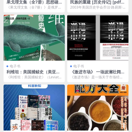
果戈理文集（全7册）思想碰
民族的重建 [ 历史传记] [pdf
撞与情感交织的文学盛宴
+全格式]
《果戈理文集（全7册）》是俄罗斯
2003年美国历史学会乔治·路易斯·
文学巨匠尼古拉·果戈理（Nikolai G
比尔奖、2003年东部书评奖、2004
ogo...
年美国...
电子书
电子书
利维坦：美国捕鲸史（美亚历
《激进市场》 一场波澜壮阔的
史类年度十大好书）
思维实验
《利维坦：美国捕鲸史》（Leviath
《激进市场》是一场关于市场经济
an: The History of Am...
与未来社会形态的波澜壮阔的思维
实验。作者通过深入剖...