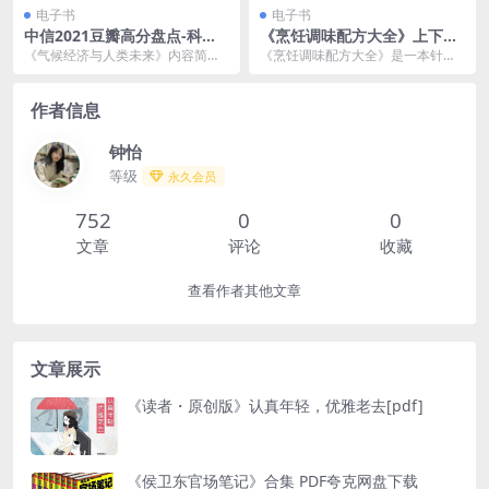
电子书
电子书
中信2021豆瓣高分盘点-科普
《烹饪调味配方大全》上下册
新知（共10册） [ 套装合集] [p
千种双复合调味方法 纯天然配
《气候经济与人类未来》内容简
《烹饪调味配方大全》是一本针对
df+全格式]
料[pdf]
介：比尔·盖茨花了十年时间调研气
烹饪爱好者和专业厨师的实用调味
候变化的成因和影响。...
书籍，书中介绍了千种...
作者信息
钟怡
等级
永久会员
752
0
0
文章
评论
收藏
查看作者其他文章
文章展示
《读者・原创版》认真年轻，优雅老去[pdf]
《侯卫东官场笔记》合集 PDF夸克网盘下载