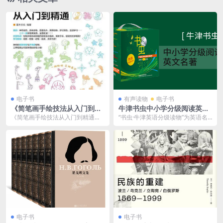
电子书
有声读物
电子书
《简笔画手绘技法从入门到精
牛津书虫中小学分级阅读英文
通》三两笔画出简笔画[pdf]
名著（PDF电子书MP3音频）
《简笔画手绘技法从入门到精通》
“书虫·牛津英语分级读物”为英语名
是一本专为初学者设计的简笔画教
著简写本，1988年由牛津大学出版
程书，旨在帮助读者从...
社推出，19...
电子书
电子书