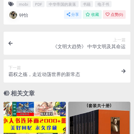
mobi
PDF
中华帝国的衰落
书籍
电子书
钟怡
分享
收藏
点赞(
0
)
上一篇
《文明大趋势》 中华文明及其命运
下一篇
霸权之殇，走近动荡世界的新常态
相关文章