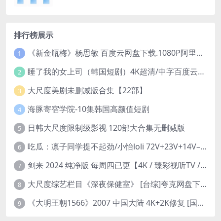
排行榜展示
《新金瓶梅》杨思敏 百度云网盘下载.1080P阿里下载.国语中字.(1996)
1
睡了我的女上司（韩国短剧）4K超清/中字百度云网盘下载
2
大尺度美剧未删减版合集【22部】
3
海豚寄宿学院-10集韩国高颜值短剧
4
日韩大尺度限制级影视 120部大合集无删减版
5
吃瓜：凛子同学提不起劲/小怡loli 72V+23V+14V–24.02GB】
6
剑来 2024 纯净版 每周四已更【4K / 臻彩视听TV / 杜比音】附电子书百度网盘下载
7
大尺度综艺栏目《深夜保健室》 [台综]夸克网盘下载
8
《大明王朝1566》2007 中国大陆 4K+2K修复 [国语 46集 192G]
9