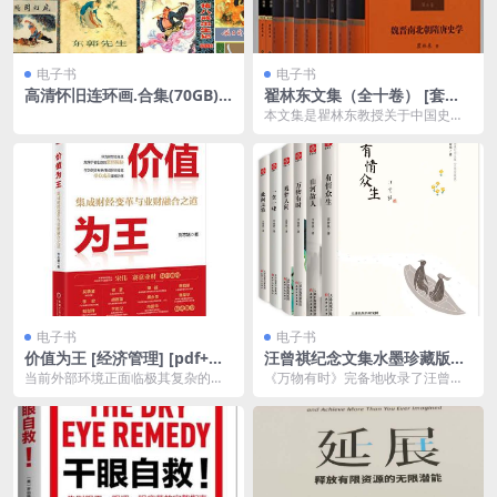
电子书
电子书
高清怀旧连环画.合集(70GB)
翟林东文集（全十卷） [ 套装
夸克网盘下载
合集] [pdf+全格式]
本文集是瞿林东教授关于中国史学
理论及史学史研究领域代表性论著
的集结，内容既涵盖史...
电子书
电子书
价值为王 [ 经济管理] [pdf+全
汪曾祺纪念文集水墨珍藏版套
格式]夸克网盘下载
装全六册 [ 套装合集] [pdf+全
当前外部环境正面临极其复杂的变
《万物有时》完备地收录了汪曾祺
格式]
化，企业靠市场、人口、资本红利
写草木虫鱼鸟兽的系列散文。汪曾
驱动的粗放式经营模式...
祺一生喜爱花鸟虫鱼，...