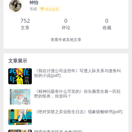
钟怡
等级
永久会员
752
0
0
文章
评论
收藏
查看作者其他文章
文章展示
《我在讨债公司这些年》写透人际关系与债务纠
纷的小说[pdf]
《精神问题有什么可笑的》你头脑里住着一匹狂
野的怪兽，你造吗？
《绝对笑喷之弃业医生日志》现象级畅销书[pdf]
聊斋故事连环画.全集(PDF)