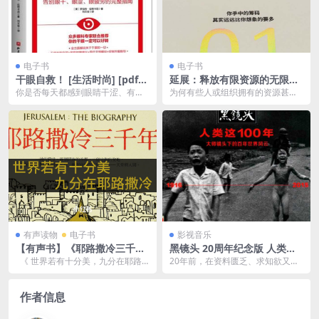
电子书
电子书
干眼自救！ [ 生活时尚] [pdf
延展：释放有限资源的无限潜
+全格式]
能 [ 励志成功] [pdf+全格式]
你是否每天都感到眼睛干涩、有异
为何有些人或组织拥有的资源甚少
物感？你是否畏光、或者佩戴隐形
却能取得成功，而有些人或组织手
眼镜越来越困难？你可...
握那么多资源却会失败...
有声读物
电子书
影视音乐
【有声书】《耶路撒冷三千
黑镜头 20周年纪念版 人类这1
年》世界若有十分美，九分在
00年
《 世界若有十分美，九分在耶路
20年前，在资料匮乏、求知欲又极
耶路撒冷。一本书读懂犹太民
撒冷。一本书读懂犹太民族漫长历
度旺盛的时代，《黑镜头〉编辑部
族漫长历史。这不仅是一座城
史。这...
编著了《黑镜头)系...
市的历史，更是整个世界的缩
作者信息
影