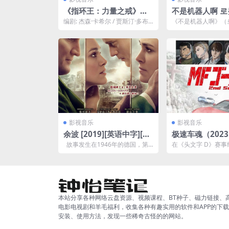
《指环王：力量之戒》第
不是机器人啊 로
二季2024美剧动作奇幻阿
야 (2017)网盘
编剧: 杰森·卡希尔 / 贾斯汀·多布
《不是机器人啊》（
里网盘夸克网盘下载
尔 / 詹妮弗·哈金森 / 派特里克·麦
야, 2017） 是一
凯...
剧电视剧，导演...
影视音乐
影视音乐
余波 [2019][英语中字][10
极速车魂（2023
80P]高清下载夸克网盘下
S01 +S02 E0
故事发生在1946年的德国，第
在《头文字 D》赛事
载
克网盘下载
二次世界大战刚刚结束，战火让
了 202X 年，已经
大地满目...
的世界，停止生产...
本站分享各种网络云盘资源、视频课程、BT种子、磁力链接、
电影电视剧和羊毛福利，收集各种有趣实用的软件和APP的下
安装、使用方法，发现一些稀奇古怪的的网站。