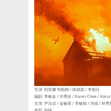
导演: 利安娜·韦勒姆 / 陈骏霖 / 李相日
编剧: 李敏金 / 许秀珍 / Karen Chee / Harun
主演: 尹汝贞 / 金敏荷 / 李敏镐 / 河镇 / 朴秀熙
类型: 剧情