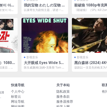
봇이 아니
我的宝物 わたしの宝物 (2
殺破狼 1080p夸克
资源下载
024) 首播01 官方中字
源下载
로봇이 아니
以巢寄生为剧情主题，讲述一个
《殺破狼》（SPL: Kill Z
【日剧】
部韩国的浪漫喜
女人为了保护她的「重要宝物」
一部2005年上映的香港
决定成为恶女，和别人生的...
片，...
影视音乐
影视音乐
）1080p
大开眼戒 Eyes Wide Shu
黑白森林 (2024) 4
1 内封简繁夸
t (1999)1080P百度网盘
网盘资源下载
结束后，到
医生威廉姆(汤姆•克鲁斯 Tom Cr
该剧以一支丢失的枪支为
下载
是电动车当道
uise 饰)携太太(妮可•基德曼 Ni
连起尘封在时间里的滔天
c...
青年刑警文彬彬 （丁禹兮..
快速导航
关于本站
联
个人中心
隐私政策
有
高清
标签云
服务条款
载、
网址导航
服务器推荐
网站地图
科学上网