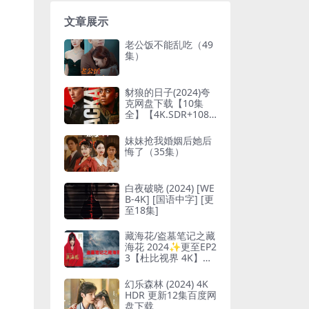
文章展示
老公饭不能乱吃（49
集）
豺狼的日子(2024)夸
克网盘下载【10集
全】【4K.SDR+1080
P】
妹妹抢我婚姻后她后
悔了（35集）
白夜破晓 (2024) [WE
B-4K] [国语中字] [更
至18集]
藏海花/盗墓笔记之藏
海花 2024✨更至EP2
3【杜比视界 4K】✚
【标准TV流 4K】✚
【海外版软字 108
幻乐森林 (2024) 4K
0】
HDR 更新12集百度网
盘下载