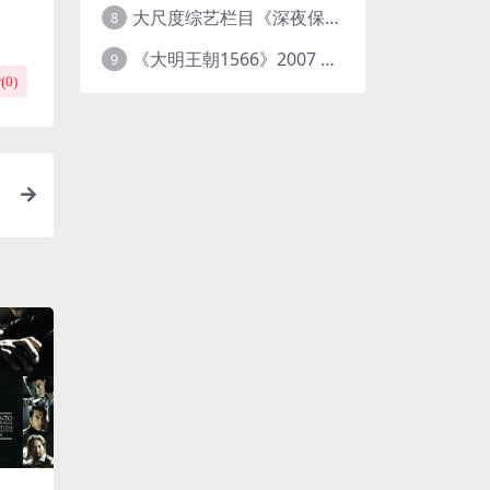
大尺度综艺栏目《深夜保健室》 [台综]夸克网盘下载
8
《大明王朝1566》2007 中国大陆 4K+2K修复 [国语 46集 192G]
9
(
0
)