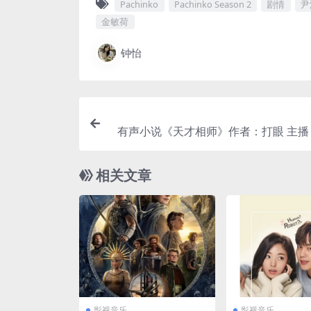
Pachinko
Pachinko Season 2
剧情
尹
金敏荷
钟怡
有声小说《天才相师》作者：打眼 主播：
19集完结阿
相关文章
影视音乐
影视音乐