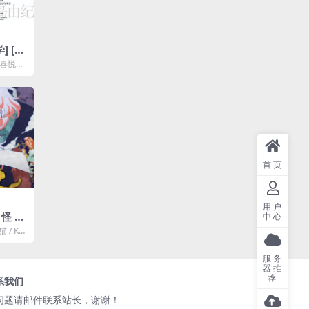
 [p
盘下载
的喜悦都
岛由纪夫
首页
用户
怪 唐
中心
/ Kai
..
服务
器推
荐
系我们
问题请邮件联系站长，谢谢！