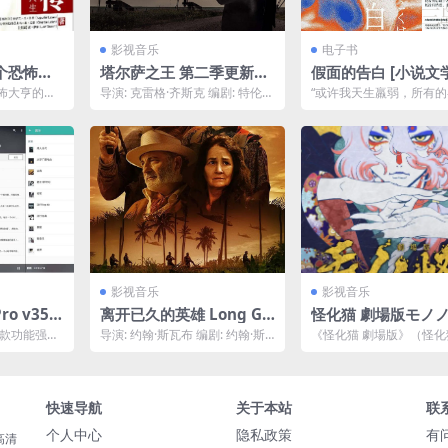
影视音乐
电子书
个恐怖大
塔尔萨之王 第二季更新中
假面的告白 [ 小说文学]
df]
附第一季阿里云下载
df+全格式]夸克网
怖大亨的隐
导演: 克雷格·齐斯克 编剧: 特伦斯
“或许我天生羸弱，所有
本·拉登（奥
·温特 / 泰勒·埃尔莫尔 / 西尔维斯
掺合着不祥的预感。”三
..
特...
文学的出发点，是作者...
影视音乐
影视音乐
ro v35.
离开已久的英雄 Long Go
怪化猫 劇場版モノノ
中文广播
ne Heroes (2024) 1080
傘 (2024) CV：神谷浩史 /
r是一款功能强大
导演: 约翰·斯瓦布 编剧: 约翰·斯
《怪化猫 劇場版》（怪化猫 
用之一，
p内封简繁夸克网盘下载
黑泽朋世 / 悠木碧 1080p
誉为中文广
瓦布 / 圣地亚哥·马内斯·莫雷诺 主
ju Cat: The Movie） 是一.
演:...
官方中字 【日漫】
快速导航
关于本站
联
个人中心
隐私政策
有
高清