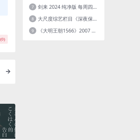
剑来 2024 纯净版 每周四已更【4K / 臻彩视听TV / 杜比音】附电子书百度网盘下载
7
大尺度综艺栏目《深夜保健室》 [台综]夸克网盘下载
8
《大明王朝1566》2007 中国大陆 4K+2K修复 [国语 46集 192G]
9
(
0
)