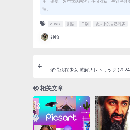
用、采集、发布本站内容到任何网站、书籍等各
理。
quark
剧情
日剧
被未来的自己愚弄
钟怡
解谎侦探少女 嘘解きレトリック (2024) 首播0
官方中字 
相关文章