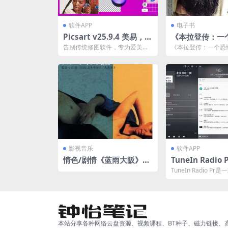
软件APP
电子书
Picsart v25.9.4 美易，专
《本拉登传：一
为爱美图的你打造，解锁
亨的隐秘人生》[p
告别传统修图软件，专为爱美图
《本拉登传：一个恐
高级版夸克网盘下载
的你打造！超火爆修图软件来
秘人生》是一篇探讨
啦，全球超过10亿次下载，...
萨马·本·拉登）历史性.
影视音乐
软件APP
情色/剧情《蓝雨大阪》未
TuneIn Radio P
删减版 1080P 日语中字
6.1 手机电台，
TuneIn Radio P
电台最全面的应
的手机电台应用，被
播电台最...
解锁高级版
本站分享各种网络云盘资源、视频课程、BT种子、磁力链接、