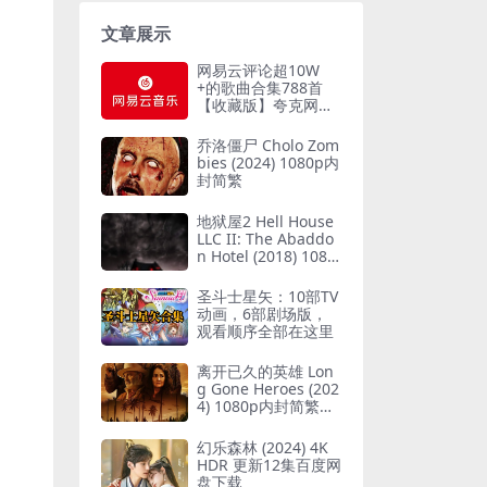
文章展示
网易云评论超10W
+的歌曲合集788首
【收藏版】夸克网盘
下载
乔洛僵尸 Cholo Zom
bies (2024) 1080p内
封简繁
地狱屋2 Hell House
LLC II: The Abaddo
n Hotel (2018) 1080
p中字
圣斗士星矢：10部TV
动画，6部剧场版，
观看顺序全部在这里
离开已久的英雄 Lon
g Gone Heroes (202
4) 1080p内封简繁夸
克网盘下载
幻乐森林 (2024) 4K
HDR 更新12集百度网
盘下载