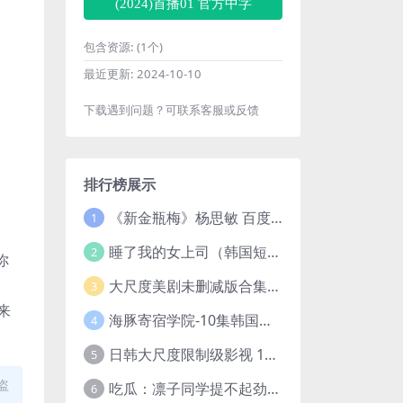
(2024)首播01 官方中字
包含资源:
(1个)
最近更新:
2024-10-10
下载遇到问题？可联系客服或反馈
排行榜展示
。
《新金瓶梅》杨思敏 百度云网盘下载.1080P阿里下载.国语中字.(1996)
1
睡了我的女上司（韩国短剧）4K超清/中字百度云网盘下载
2
你
大尺度美剧未删减版合集【22部】
3
来
海豚寄宿学院-10集韩国高颜值短剧
4
日韩大尺度限制级影视 120部大合集无删减版
5
盗
吃瓜：凛子同学提不起劲/小怡loli 72V+23V+14V–24.02GB】
6