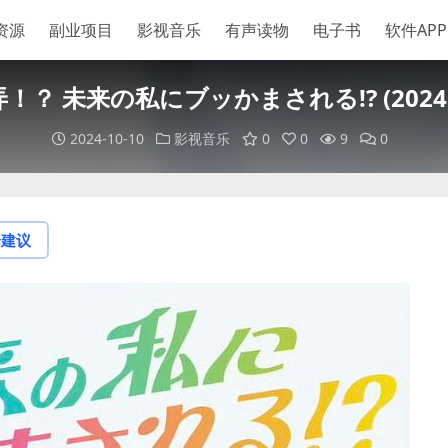
资源
副业项目
影视音乐
有声读物
电子书
软件APP
？ 未来の私にブッかまされる!? (2024
2024-10-10
影视音乐
0
0
9
0
论建议