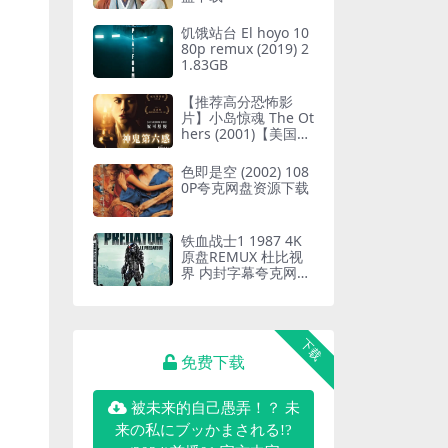
饥饿站台 El hoyo 10
80p remux (2019) 2
1.83GB
【推荐高分恐怖影
片】小岛惊魂 The Ot
hers (2001)【美国】
【豆瓣高分】【未删
减版】 中字
色即是空 (2002) 108
0P夸克网盘资源下载
铁血战士1 1987 4K
原盘REMUX 杜比视
界 内封字幕夸克网盘
下载
下载
免费下载
被未来的自己愚弄！？ 未
来の私にブッかまされる!?