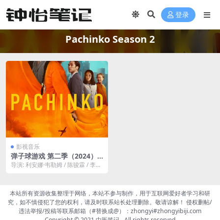
登录
Pachinko Season 2
影视音乐
弹子球游戏 第二季（2024）
更新至06集 ［附第一季］
导演: 利安娜·韦勒姆 / 陈骏霖 / 李相
日 编剧: 李敏金 / 许秀珍 / ...
本站所有资源收集整理于网络，本站不参与制作，用于互联网爱好者学习和研
究，如不慎侵犯了您的权利，请及时联系站长处理删除。敬请谅解！ 侵权删帖/
违法举报/投稿等联系邮箱（#替换成@）：zhongyi#zhongyibiji.com
Copyright © 2021
中医笔记
- All rights reserved