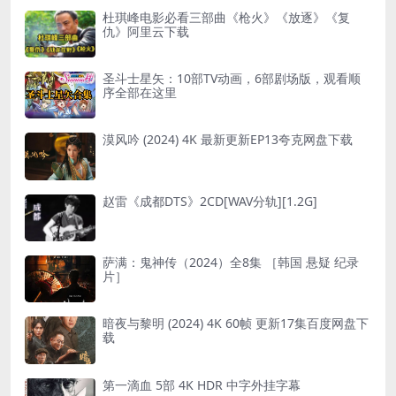
杜琪峰电影必看三部曲《枪火》《放逐》《复
仇》阿里云下载
圣斗士星矢：10部TV动画，6部剧场版，观看顺
序全部在这里
漠风吟 (2024) 4K 最新更新EP13夸克网盘下载
赵雷《成都DTS》2CD[WAV分轨][1.2G]
萨满：鬼神传（2024）全8集 ［韩国 悬疑 纪录
片］
暗夜与黎明 (2024) 4K 60帧 更新17集百度网盘下
载
第一滴血 5部 4K HDR 中字外挂字幕