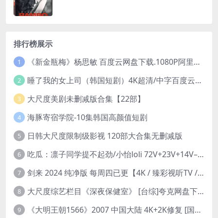
排行榜展示
《新金瓶梅》杨思敏 百度云网盘下载.1080P阿里下载.国语中字.(1996)
1
睡了我的女上司（韩国短剧）4K超清/中字百度云网盘下载
2
大尺度美剧未删减版合集【22部】
3
海豚寄宿学院-10集韩国高颜值短剧
4
日韩大尺度限制级影视 120部大合集无删减版
5
吃瓜：凛子同学提不起劲/小怡loli 72V+23V+14V–24.02GB】
6
剑来 2024 纯净版 每周四已更【4K / 臻彩视听TV / 杜比音】附电子书百度网盘下载
7
大尺度综艺栏目《深夜保健室》 [台综]夸克网盘下载
8
《大明王朝1566》2007 中国大陆 4K+2K修复 [国语 46集 192G]
9