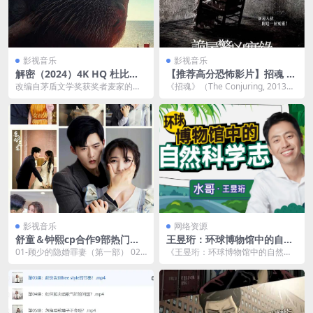
影视音乐
影视音乐
解密（2024）4K HQ 杜比视
【推荐高分恐怖影片】招魂 T
界
he Conjuring (2013)【美
改编自茅盾文学奖获奖者麦家的三
《招魂》（The Conjuring, 2013）
国】【豆瓣高分8.1】【未删减
部曲（《解密》《暗算》《风
是由詹姆斯·温（James ...
版】 中字 精彩影片
声》）中的同名小说，讲述...
影视音乐
网络资源
舒童＆钟熙cp合作9部热门短
王昱珩：环球博物馆中的自然
剧夸克网盘下载
科学网盘资源下载
01-顾少的隐婚罪妻（第一部） 02-
《王昱珩：环球博物馆中的自然科
顾少的隐婚罪妻（第二部） 03-傅
学》 是一系列由王昱珩教授主讲的
少的落跑...
纪录片或讲座，主要...