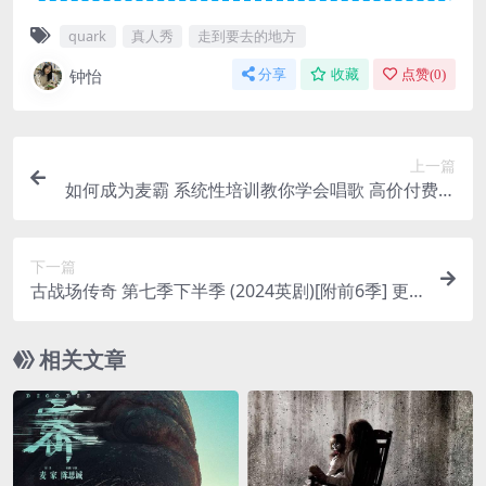
quark
真人秀
走到要去的地方
钟怡
分享
收藏
点赞(
0
)
上一篇
如何成为麦霸 系统性培训教你学会唱歌 高价付费课
程
下一篇
古战场传奇 第七季下半季 (2024英剧)[附前6季] 更
新至13集
相关文章