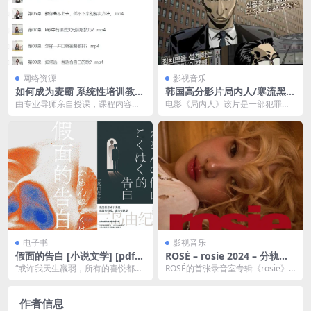
网络资源
影视音乐
如何成为麦霸 系统性培训教你
韩国高分影片局内人/寒流黑金
学会唱歌 高价付费课程
(港)/万恶新世界(台) 내부자들
由专业导师亲自授课，课程内容涵
电影《局内人》该片是一部犯罪动
(2015)【豆瓣高分8.1】 中字
盖了从基础发声技巧到高级演唱技
作片，通过保守派报纸评论员、国
巧的各个方面，帮助学...
会议员、大企业委员、...
电子书
影视音乐
假面的告白 [ 小说文学] [pdf
ROSÉ – rosie 2024 – 分轨无
+全格式]夸克网盘下载
损压缩ALAC格式音乐专辑
“或许我天生羸弱，所有的喜悦都掺
ROSÉ的首张录音室专辑《rosie》
合着不祥的预感。”三岛由纪夫文学
是她作为个人艺术家的一个重要里
的出发点，是作者...
程碑。这张专...
作者信息