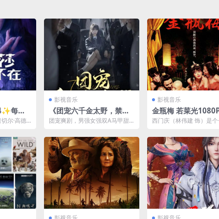
影视音乐
影视音乐
24✨每周
《团宠六千金太野，禁欲
金瓶梅 若菜光1080
+流 标配中
妄爷难把持》全集 张北淅
云下载The Forbidd
 蕾切尔·高德
团宠爽剧，男强女强双A马甲甜
西门庆（林伟建 饰）是
/ 全景声】
新剧
egend & Chopstic
剧: 雅克·舍
宠，马甲傍身超A真千金VS狠厉
美，家境殷实的公子哥。
活阎王，年龄差，远角很...
期就跟随父亲（徐少强 ...
达幻视衍生
008)
影视音乐
影视音乐