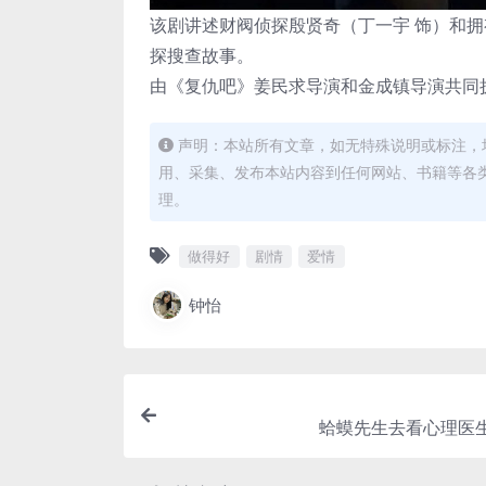
该剧讲述财阀侦探殷贤奇（丁一宇 饰）和
探搜查故事。
由《复仇吧》姜民求导演和金成镇导演共同
声明：本站所有文章，如无特殊说明或标注，
用、采集、发布本站内容到任何网站、书籍等各
理。
做得好
剧情
爱情
钟怡