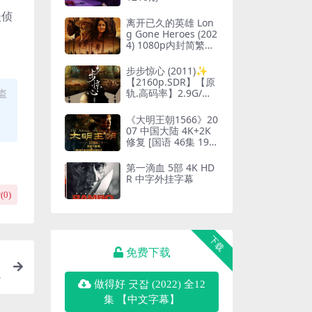
漫侦
离开已久的英雄 Lon
g Gone Heroes (202
4) 1080p内封简繁夸
克网盘下载
步步惊心 (2011)✨
【2160p.SDR】【原
盗
轨.高码率】2.9G/集
补链
《大明王朝1566》20
07 中国大陆 4K+2K
修复 [国语 46集 192
G]
第一滴血 5部 4K HD
R 中字外挂字幕
(
0
)
下载
免费下载
做得好 굿잡 (2022) 全12
集 【中文字幕】