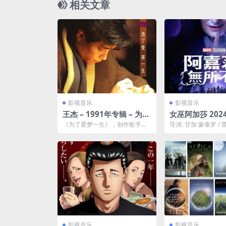
相关文章
影视音乐
影视音乐
王杰 – 1991年专辑 – 为了
女巫阿加莎 20
爱梦一生 Flac高清格式
四已更 Disney
《为了爱梦一生》，创作歌手王
导演: 甘加·蒙泰罗 /
字【4K / HDR 
杰的第十一张个人专辑，也是第
伯格 / 雅克·舍费尔 编
七张国语专辑，由飞碟唱片...
费...
✚【DV版】旺
剧
影视音乐
影视音乐