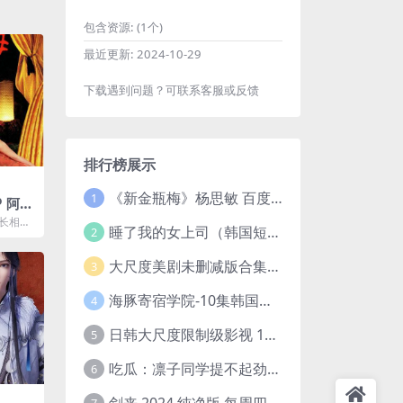
包含资源:
(1个)
最近更新:
2024-10-29
下载遇到问题？可联系客服或反馈
排行榜展示
《新金瓶梅》杨思敏 百度云网盘下载.1080P阿里下载.国语中字.(1996)
1
P 阿里
en L
个长相俊
睡了我的女上司（韩国短剧）4K超清/中字百度云网盘下载
2
ks (2
少年时
大尺度美剧未删减版合集【22部】
3
海豚寄宿学院-10集韩国高颜值短剧
4
日韩大尺度限制级影视 120部大合集无删减版
5
吃瓜：凛子同学提不起劲/小怡loli 72V+23V+14V–24.02GB】
6
剑来 2024 纯净版 每周四已更【4K / 臻彩视听TV / 杜比音】附电子书百度网盘下载