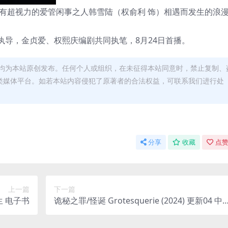
拥有超视力的爱管闲事之人韩雪陆（权俞利 饰）相遇而发生的浪
执导，金贞爱、权熙庆编剧共同执笔，8月24日首播。
均为本站原创发布。任何个人或组织，在未征得本站同意时，禁止复制、
类媒体平台。如若本站内容侵犯了原著者的合法权益，可联系我们进行处
分享
收藏
点赞
上一篇
下一篇
蛤蟆先生去看心理医生 电子书
诡秘之罪/怪诞 Grotesquerie (2024) 更新04 中
英字幕 【美剧】