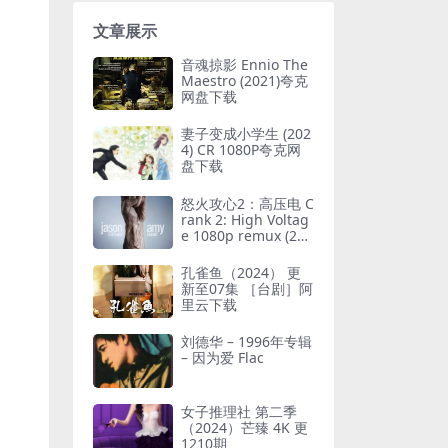
文章展示
音魂掠影 Ennio The
Maestro (2021)夸克
网盘下载
妻子变成小学生 (202
4) CR 1080P夸克网
盘下载
怒火攻心2：高压电 C
rank 2: High Voltag
e 1080p remux (200
9) 19.88GB 中文字幕
孔雀鱼（2024） 更
新至07集 ［台剧］阿
里云下载
刘德华 – 1996年专辑
– 因为爱 Flac
女子推理社 第二季
（2024）芒臻 4K 更
1210期