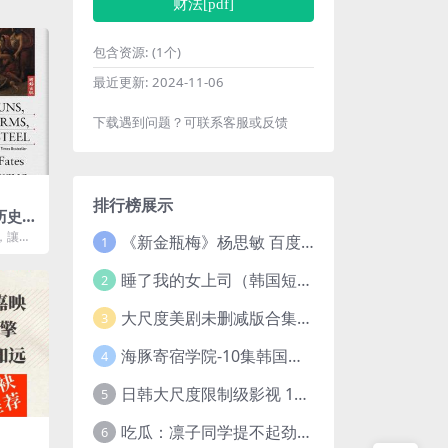
财法[pdf]
包含资源:
(1个)
最近更新:
2024-11-06
下载遇到问题？可联系客服或反馈
排行榜展示
历史传
，讓世
《新金瓶梅》杨思敏 百度云网盘下载.1080P阿里下载.国语中字.(1996)
1
個時代
..
睡了我的女上司（韩国短剧）4K超清/中字百度云网盘下载
2
大尺度美剧未删减版合集【22部】
3
海豚寄宿学院-10集韩国高颜值短剧
4
日韩大尺度限制级影视 120部大合集无删减版
5
吃瓜：凛子同学提不起劲/小怡loli 72V+23V+14V–24.02GB】
6