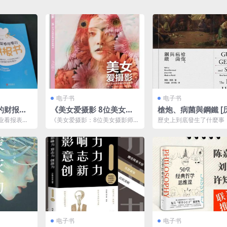
电子书
电子书
的财报
《美女爱摄影 8位美女摄
槍炮、病菌與鋼鐵 [ 
懂的通俗
影师的外拍秘诀》神韵与
记] [pdf+全格式]
业看报表。
《美女爱摄影：8位美女摄影师的
歷史上到底發生了什麼事
摆姿[pdf]
的重要标
外拍秘诀》 是一本专注于摄影技
界這麼不平等？「我們這
资者并...
巧与艺术的书籍，特别...
的達爾文」——賈德・戴蒙.
电子书
电子书