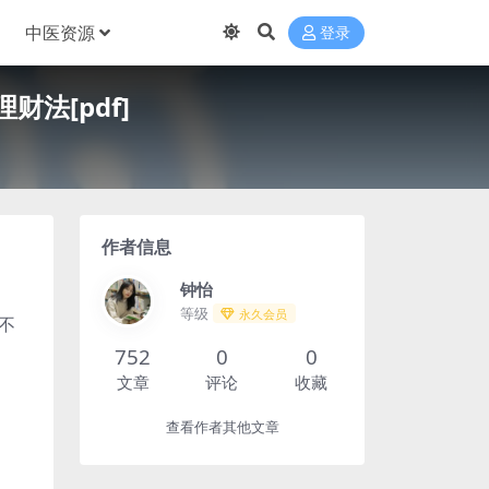
中医资源
登录
财法[pdf]
作者信息
钟怡
等级
永久会员
不
752
0
0
文章
评论
收藏
查看作者其他文章