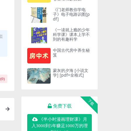
《门老师教你学电
子》电子电路识图[p
df]
《一读就上瘾的少年
科学课》课本上学不
盗
到的有趣科学
中国古代房中养生秘
笈
蒙灰的夕海 [ 小说文
学] [pdf+全格式]
(
0
)
下载
免费下载
《半小时漫画理财课》月
入3000到5年赚足1000万的理