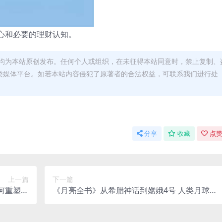
心和必要的理财认知。
均为本站原创发布。任何个人或组织，在未征得本站同意时，禁止复制、
类媒体平台。如若本站内容侵犯了原著者的合法权益，可联系我们进行处
分享
收藏
点赞
上一篇
下一篇
何重塑我
《月亮全书》从希腊神话到嫦娥4号 人类月球探
们的大脑
索伟大瞬间全记录[pdf]