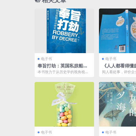
电子书
电子书
奉旨打劫：英国私掠船活
《人人都看得懂
动研究 [ 历史传记] [pdf
书》人人都看得
本书致力于从历史学的视角梳理
阅人看处事，评价企
+全格式]
读物[pdf]
英国私掠船活动的脉络，旨在考
财报是评判企业好坏
察英国私掠船活动演进的历...
准。要做一个聪明的投
电子书
电子书