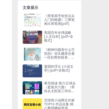
文章展示
《简笔画手绘技法从
入门到精通》三两笔
画出简笔画[pdf]
美国百年全球战略
[ 人文社科] [pdf+全
格式]
《精神问题有什么可
笑的》你头脑里住着
一匹狂野的怪兽，你
造吗？
凝固的浮云 [ 小说文
学] [pdf+全格式]
果壳阅读·第六日译丛
（套装共六册）（带
你从太阳系三环向四
环搬迁，更有对人体
的奇妙探索！）
言情类小说网文作家
TOP10 作品合集 精
心整理稀缺资源