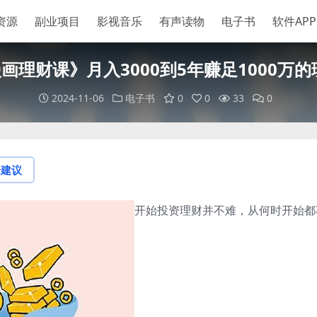
资源
副业项目
影视音乐
有声读物
电子书
软件APP
理财课》月入3000到5年赚足1000万的理
2024-11-06
电子书
0
0
33
0
论建议
开始投资理财并不难，从何时开始都