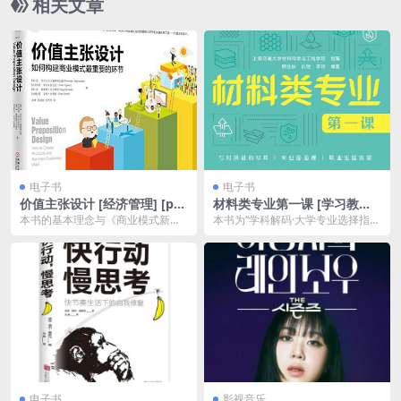
相关文章
电子书
电子书
价值主张设计 [ 经济管理] [pdf
材料类专业第一课 [ 学习教育]
+全格式]夸克网盘下载
[pdf+全格式]
本书的基本理念与《商业模式新生
本书为“学科解码·大学专业选择指
代》一致，但更聚焦于商业模式设
南”丛书中的一册，旨在面向我国高
计最核心的部分——价...
中学生及其家长介...
电子书
影视音乐