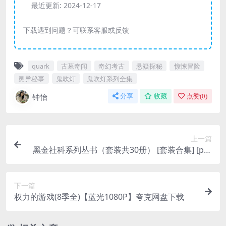
最近更新:
2024-12-17
下载遇到问题？可联系客服或反馈
quark
古墓奇闻
奇幻考古
悬疑探秘
惊悚冒险
灵异秘事
鬼吹灯
鬼吹灯系列全集
钟怡
分享
收藏
点赞(
0
)
上一篇
黑金社科系列丛书（套装共30册） [ 套装合集] [pdf
+全格式]
下一篇
权力的游戏(8季全)【蓝光1080P】夸克网盘下载