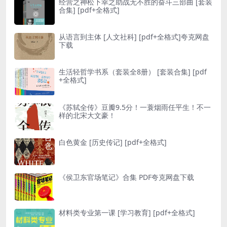
经营之神松下幸之助战无不胜的奋斗三部曲 [ 套装
合集] [pdf+全格式]
从语言到主体 [ 人文社科] [pdf+全格式]夸克网盘
下载
生活轻哲学书系（套装全8册） [ 套装合集] [pdf
+全格式]
《苏轼全传》豆瓣9.5分！一蓑烟雨任平生！不一
样的北宋大文豪！
白色黄金 [ 历史传记] [pdf+全格式]
《侯卫东官场笔记》合集 PDF夸克网盘下载
材料类专业第一课 [ 学习教育] [pdf+全格式]