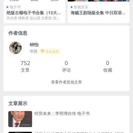
电子书
影视音乐
绝版古籍电子书合集（13大
海贼王剧场版全集 中日双语
类）夸克网盘资源下载
（附全彩版珍藏漫画）
风水类 佛教类 连山易 古图类 道教
类 推背图 古代生活类 祝由全套 永
乐大典 ...
作者信息
钟怡
等级
永久会员
752
0
0
文章
评论
收藏
查看作者其他文章
文章展示
经营未来：李明博自传 电子书