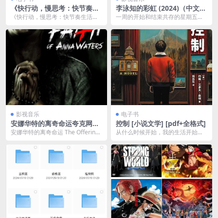
《快行动，慢思考：快节奏生
李泳知的彩虹 (2024)（中文字
活下的自我修复》 拯救疲惫每
幕 06 集）
《快行动，慢思考：快节奏生活下
一周的开始和结束共存的星期五晚
天10分钟心理修复小练习
的自我修复》是一本指导读者在快
上。 一档讲述你 ” 消除所有烦恼、
节奏生活中寻找平衡与...
所...
影视音乐
电子书
安娜华特的离奇命运夸克网盘
控制 [ 小说文学] [pdf+全格式]
下载 The Offering
安娜华特的离奇命运 The Offering
从什么时候开始，我的生活开始拧
(2016)在芝加哥担任记者的年轻
紧，被那个叫做路西恩的人。成为
女...
哈佛大学一年级新生的...