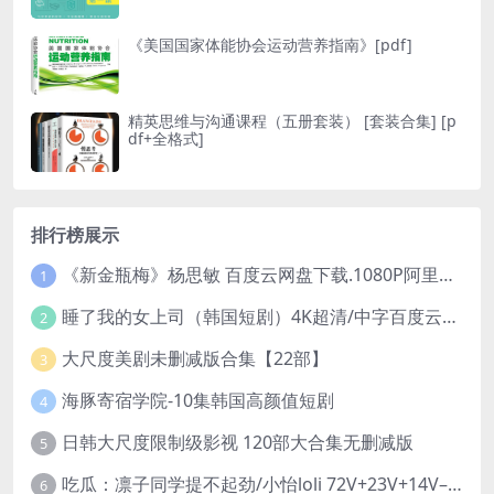
《美国国家体能协会运动营养指南》[pdf]
精英思维与沟通课程（五册套装） [ 套装合集] [p
df+全格式]
排行榜展示
《新金瓶梅》杨思敏 百度云网盘下载.1080P阿里下载.国语中字.(1996)
1
睡了我的女上司（韩国短剧）4K超清/中字百度云网盘下载
2
大尺度美剧未删减版合集【22部】
3
海豚寄宿学院-10集韩国高颜值短剧
4
日韩大尺度限制级影视 120部大合集无删减版
5
吃瓜：凛子同学提不起劲/小怡loli 72V+23V+14V–24.02GB】
6