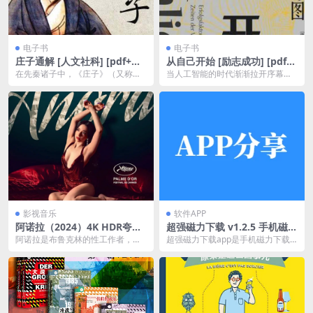
电子书
电子书
庄子通解 [ 人文社科] [pdf+全
从自己开始 [ 励志成功] [pdf
格式]夸克网盘下载
+全格式]
在先秦诸子中，《庄子》（又称
当人工智能的时代渐渐拉开序幕，
《南华经》）既与《周易》、《老
我们该如何应对？显而易见，旧日
子》并称“三玄”，同为...
的思维已无法适应当今...
影视音乐
软件APP
阿诺拉（2024）4K HDR夸克
超强磁力下载 v1.2.5 手机磁力
网盘资源下载
下载神器，解析速度非常快，
阿诺拉是布鲁克林的性工作者，她
超强磁力下载app是手机磁力下载
会员解锁版
邂逅了一个商界寡头的儿子并在冲
神器，解析速度极快，支持多种磁
动之下嫁给了他，这让...
力链接格式，轻松下...