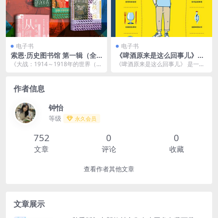
电子书
电子书
索恩·历史图书馆 第一辑（全6
《啤酒原来是这么回事儿》饮
册 ） [ 套装合集] [pdf+全格
食生活新提案[pdf]
《大战：1914～1918年的世界（全
《啤酒原来是这么回事儿》 是一本
式]
2册）》这场战争摧毁了旧的世界，
聚焦于啤酒的文化、历史、酿造工
将20世纪...
艺以及其与生活的关...
作者信息
钟怡
等级
永久会员
752
0
0
文章
评论
收藏
查看作者其他文章
文章展示