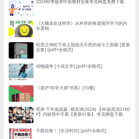
2024秋季版初中新教材合集夸克网盘免费下载
《大脑喜欢这样学》从科学的角度揭开学习的内
在逻辑。
经营之神松下幸之助战无不胜的奋斗三部曲 [ 套装
合集] [pdf+全格式]
动物战争 [ 小说文学] [pdf+全格式]
《湛庐“科学大师”书系》[10册]
死神 千年血战篇 -相克谭(2024) 【4K超高清2160
P】内嵌简中字幕【更新01集】 夸克网盘下载
干眼自救！ [ 生活时尚] [pdf+全格式]