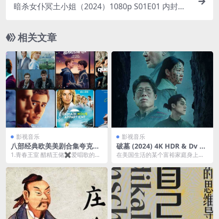
暗杀女仆冥土小姐（2024）1080p S01E01 内封简
繁
相关文章
影视音乐
影视音乐
八部经典欧美美剧合集夸克网
破墓 (2024) 4K HDR & Dv 中
盘下载
字内嵌字幕
1.青春王室 醋精王储✖️爱唱歌的平
在美国生活的某个富裕家庭身上持
民 2.目击证人 悬疑美剧 深柜蠢萌攻
续发生奇怪的超自然现象，因此他
✖️忠...
们请来了在巫师之中著...