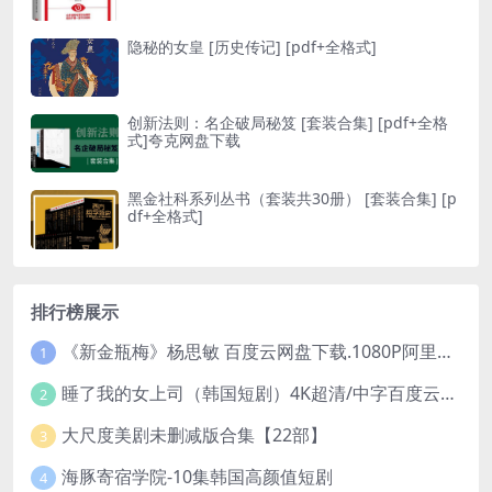
隐秘的女皇 [ 历史传记] [pdf+全格式]
创新法则：名企破局秘笈 [ 套装合集] [pdf+全格
式]夸克网盘下载
黑金社科系列丛书（套装共30册） [ 套装合集] [p
df+全格式]
排行榜展示
《新金瓶梅》杨思敏 百度云网盘下载.1080P阿里下载.国语中字.(1996)
1
睡了我的女上司（韩国短剧）4K超清/中字百度云网盘下载
2
大尺度美剧未删减版合集【22部】
3
海豚寄宿学院-10集韩国高颜值短剧
4