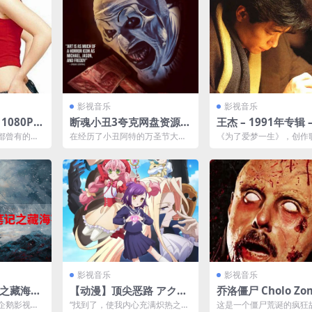
影视音乐
影视音乐
 1080P
断魂小丑3夸克网盘资源下
王杰 – 1991年专辑 
载 (2024) 蓝光 4K UHD
爱梦一生 Flac高清
都曾有的终
在经历了小丑阿特的万圣节大屠
《为了爱梦一生》，创作
简繁英字幕
影！相信
杀后，西耶娜和她的兄弟正在努
杰的第十一张个人专辑，
就永远...
力重建他们破碎的生活。随...
七张国语专辑，由飞碟唱片.
影视音乐
影视音乐
记之藏海花
【动漫】顶尖恶路 アクロ
乔洛僵尸 Cholo Zo
23【杜比
トリップ (2024)夸克网盘
s (2024) 108
企鹅影视、
“找到了，使我内心充满炽热之物
这是一个僵尸荒诞的疯狂