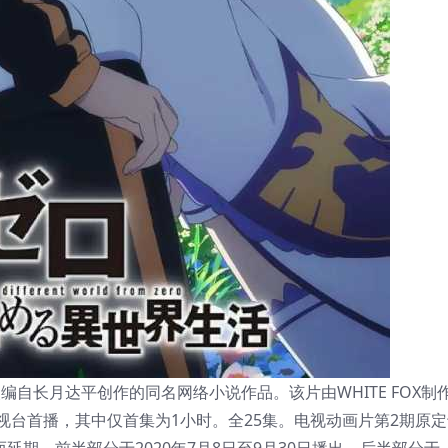
编自长月达平创作的同名网络小说作品。该片由WHITE FOX制
京电视台首播，其中仅首集为1小时。全25集。电视动画片第2期原