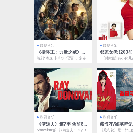
影视音乐
影视音乐
《指环王：力量之戒》第
邻家女优 (2004)
二季2024美剧动作奇幻阿
外挂中英
编剧: 杰森·卡希尔 / 贾斯汀·多布
一部根据所有小伙儿
里网盘夸克网盘下载
尔 / 詹妮弗·哈金森 / 派特里克·麦
极幻想改编的搞笑电
凯...
我，你只要看一遍，你
影视音乐
影视音乐
《清道夫》第7季 含前6季
藏海花/盗墓笔
资源夸克网盘下载
2024✨更至EP
Showtime的《#清道夫# Ray Do
《藏海花》是一部由