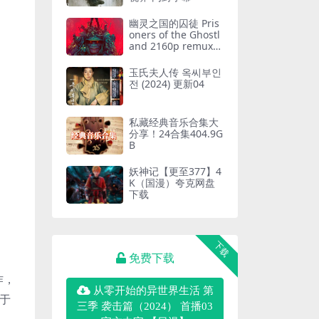
幽灵之国的囚徒 Pris
oners of the Ghostl
and 2160p remux
(2021) 36.56GB 中文
字幕
玉氏夫人传 옥씨부인
전 (2024) 更新04
私藏经典音乐合集大
分享！24合集404.9G
B
妖神记【更至377】4
K（国漫）夸克网盘
下载
下载
免费下载
作，
从零开始的异世界生活 第
定于
三季 袭击篇（2024） 首播03