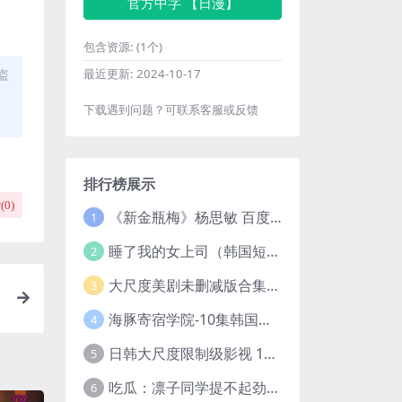
官方中字 【日漫】
包含资源:
(1个)
盗
最近更新:
2024-10-17
下载遇到问题？可联系客服或反馈
排行榜展示
(
0
)
《新金瓶梅》杨思敏 百度云网盘下载.1080P阿里下载.国语中字.(1996)
1
睡了我的女上司（韩国短剧）4K超清/中字百度云网盘下载
2
大尺度美剧未删减版合集【22部】
3
海豚寄宿学院-10集韩国高颜值短剧
4
日韩大尺度限制级影视 120部大合集无删减版
5
吃瓜：凛子同学提不起劲/小怡loli 72V+23V+14V–24.02GB】
6