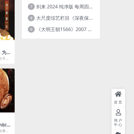
剑来 2024 纯净版 每周四已更【4K / 臻彩视听TV / 杜比音】附电子书百度网盘下载
7
大尺度综艺栏目《深夜保健室》 [台综]夸克网盘下载
8
《大明王朝1566》2007 中国大陆 4K+2K修复 [国语 46集 192G]
9
– 为了
格式
歌手王
也是第
..
首页
用户
mbie
中心
0p内封简繁
故事，