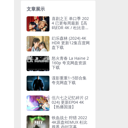
文章展示
喜剧之王 单口季 202
4 已更每周最新【高
码EDR 4K / 杜比音】
【帧绮映画】郭麒麟
/ 吴镇宇 / 徐峥
幻乐森林 (2024) 4K
HDR 更新12集百度网
盘下载
怒火青春 La Haine 2
160p 夸克网盘资源
下载
谍影重重1~5部合集
夸克网盘下载
伍六七之记忆碎片 (2
024) 更新EP04 4K
【热播国漫】
铁血战士 狩猎 2022
4K原盘REMUX 杜比
视界 内封字幕