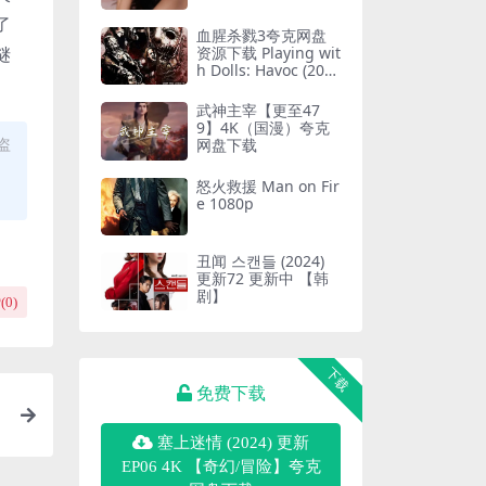
了
血腥杀戮3夸克网盘
资源下载 Playing wit
谜
h Dolls: Havoc (201
7) 1080P 英语中字
武神主宰【更至47
9】4K（国漫）夸克
盗
网盘下载
怒火救援 Man on Fir
e 1080p
丑闻 스캔들 (2024)
更新72 更新中 【韩
剧】
(
0
)
下载
免费下载
塞上迷情 (2024) 更新
EP06 4K 【奇幻/冒险】夸克