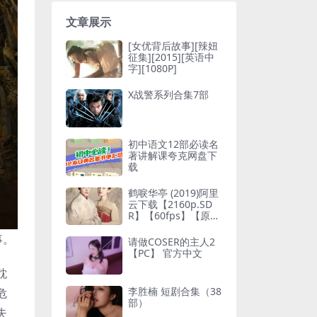
文章展示
[女优背后故事][辣妞
征集][2015][英语中
字][1080P]
X战警系列合集7部
初中语文12部必读名
著讲解课夸克网盘下
载
鹤唳华亭 (2019)阿里
云下载【2160p.SD
R】【60fps】【原
轨】补链
事。
请做COSER的主人2
【PC】 官方中文
耽
李胜楠 短剧合集（38
危
部）
失