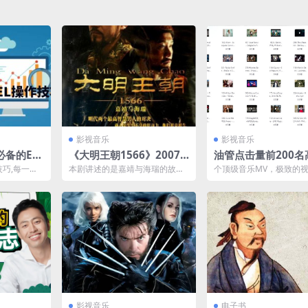
影视音乐
影视音乐
备的Ex
《大明王朝1566》2007
油管点击量前200名
（52讲全）
中国大陆 4K+2K修复 [国
mv合集 mp4/14.8
技巧,每一个
本剧讲述的是嘉靖与海瑞的故
个顶级音乐MV，极致的
语 46集 192G]
网盘下载
事。嘉靖三十九年，贪墨横行、
受。
民不聊生。奸臣严嵩（倪大红...
影视音乐
电子书