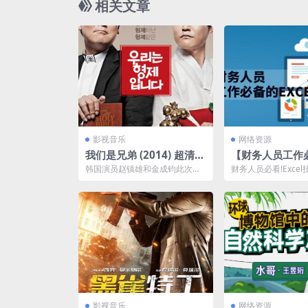
相关文章
影视音乐
网络资源
我们是兄弟 (2014) 超清/
【财务人员工作必
外挂中字 夸克网盘下载
cel操作技巧】
韩国演员赵镇雄和金成钧此次在
财务人员必看!Excel
《我们是兄弟》中饰演一对分别3
都超级实用！
0年之久的兄弟，语言、...
影视音乐
网络资源