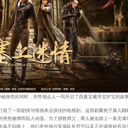
己神秘身世的同时，并带领众人一同开启了西夏宝藏寻宝护宝的故
打造了一部剧情与情感表达俱佳的电视剧。这部剧聚焦于孤儿顾
的突然被绑而陷入动荡。为了拯救师父，两人被迫踏上一条充满
这条不归路上，他们意外地与安保队长乔宇以及正在调查妙音鸟