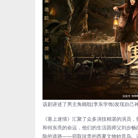
该剧讲述了男主角顾耽(李东学饰)发现自
《塞上迷情》汇聚了众多演技精湛的演员，
和何东亮的命运，他们的生活因师父刘步畅
险的道路——窃取珍贵的西夏文物妙音鸟。