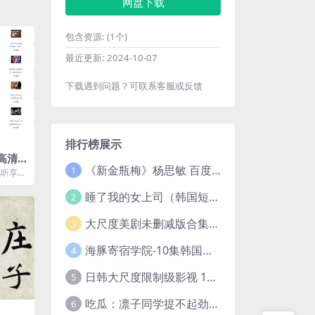
网盘下载
包含资源:
(1个)
最近更新:
2024-10-07
下载遇到问题？可联系客服或反馈
排行榜展示
高清
《新金瓶梅》杨思敏 百度云网盘下载.1080P阿里下载.国语中字.(1996)
g 夸克
1
视听享
睡了我的女上司（韩国短剧）4K超清/中字百度云网盘下载
2
大尺度美剧未删减版合集【22部】
3
海豚寄宿学院-10集韩国高颜值短剧
4
日韩大尺度限制级影视 120部大合集无删减版
5
吃瓜：凛子同学提不起劲/小怡loli 72V+23V+14V–24.02GB】
6