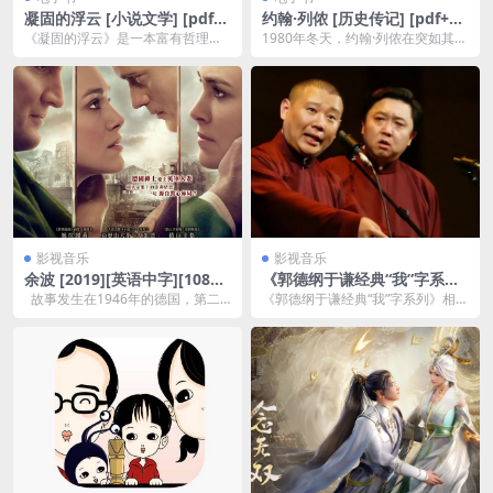
凝固的浮云 [ 小说文学] [pdf
约翰·列侬 [ 历史传记] [pdf+全
+全格式]
格式]夸克网盘下载
《凝固的浮云》是一本富有哲理性
1980年冬天，约翰·列侬在突如其来
和情感深度的小说，讲述了生活中
的枪声中倒下，此后世界对他的种
不为人知的艰难与复杂...
种构想与追忆从...
影视音乐
影视音乐
余波 [2019][英语中字][1080
《郭德纲于谦经典“我”字系
P]高清下载夸克网盘下载
列》有声类 郭德纲于谦相声
故事发生在1946年的德国，第二
《郭德纲于谦经典“我”字系列》相声
[mp3]
次世界大战刚刚结束，战火让大地
是一段精彩绝伦的有声作品，汇集
满目...
了郭德纲与于谦两...