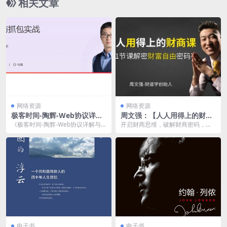
相关文章
网络资源
网络资源
极客时间-陶辉-Web协议详解
周文强：【人人用得上的财商
与抓包实战
思维课程 】夸克网盘下载
《极客时间-陶辉-Web协议详解与
开启财商思维，破解财商密码，启
抓包实战》是一门由陶辉老师主讲
动财富计划，提升财富能力。
的高质量课程，内...
电子书
电子书