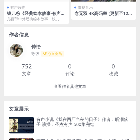
有声读物
影视音乐
钱儿爸《经典绘本故事·有声
念无双 4K高码率 [更新至12
版》
集]夸克网盘下载
几百部中外经典绘本故事，钱儿
爸、钱儿妈生动演绎，陪孩子度过
快乐、有趣、丰富的童年...
作者信息
钟怡
等级
永久会员
752
0
0
文章
评论
收藏
查看作者其他文章
文章展示
有声小说《我在西厂当差的日子》作者：听潮落
子 演播：圣杰有声 500集完结