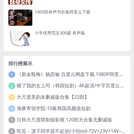
1000部有声书合集阿里云下载
小学优秀范文300篇 有声版
排行榜展示
《新金瓶梅》杨思敏 百度云网盘下载.1080P阿里下载.国语中字.(1996)
1
睡了我的女上司（韩国短剧）4K超清/中字百度云网盘下载
2
大尺度美剧未删减版合集【22部】
3
海豚寄宿学院-10集韩国高颜值短剧
4
日韩大尺度限制级影视 120部大合集无删减版
5
吃瓜：凛子同学提不起劲/小怡loli 72V+23V+14V–24.02GB】
6