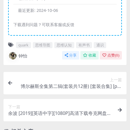
最近更新:
2024-10-06
下载遇到问题？可联系客服或反馈
quark
思维导图
思维认知
有声书
通识
钟怡
分享
收藏
点赞(
0
)
上一篇
博尔赫斯全集第二辑(套装共12册) [ 套装合集] [pdf
+全格式]夸克网盘下载
下一篇
余波 [2019][英语中字][1080P]高清下载夸克网盘下
载