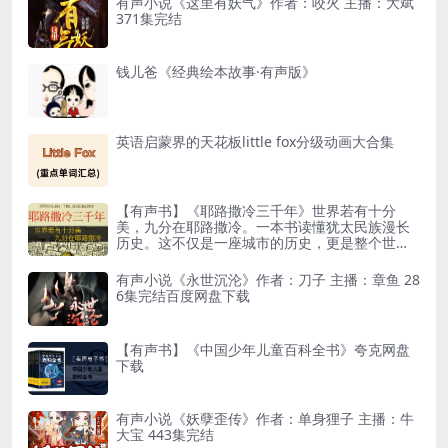
有声小说《这里有妖气》作者：咬火 主播：大斌
371集完结
钱儿爸《经典绘本故事·有声版》
英语启蒙界的天花板little fox分级动画大合集
【有声书】《耶路撒冷三千年》世界若有十分
美，九分在耶路撒冷。一本书读懂犹太民族漫长
历史。这不仅是一座城市的历史，更是整个世界
的缩影
有声小说《永世沉沦》作者：刀子 主播：章鱼 28
6集完结百度网盘下载
【有声书】《中国少年儿童百科全书》夸克网盘
下载
有声小说《妖孽歪传》作者：单身狸子 主播：牛
大宝 443集完结