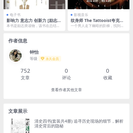
电子书
影视音乐
影响力 意志力 创新力 [ 励志成
纹身师 The Tattooist夸克网
功] [pdf+全格式]
盘下载 (2007) 1080P
本书是励志类读物，该书在总结众
一个男人走下幽暗的阶梯，找到了
多成功人士经验的基础上，全面、
蜷缩在阴暗的角落的孩子，抓住他
深入地揭示了影响力、...
的手，撩起了男孩的袖...
作者信息
钟怡
等级
永久会员
752
0
0
文章
评论
收藏
查看作者其他文章
文章展示
清史四书(套装共4册) 追寻历史现场的细节，解析
清史背后的隐秘