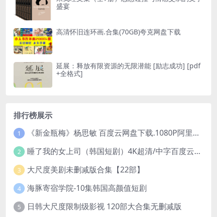
盛宴
高清怀旧连环画.合集(70GB)夸克网盘下载
延展：释放有限资源的无限潜能 [ 励志成功] [pdf
+全格式]
排行榜展示
《新金瓶梅》杨思敏 百度云网盘下载.1080P阿里下载.国语中字.(1996)
1
睡了我的女上司（韩国短剧）4K超清/中字百度云网盘下载
2
大尺度美剧未删减版合集【22部】
3
海豚寄宿学院-10集韩国高颜值短剧
4
日韩大尺度限制级影视 120部大合集无删减版
5