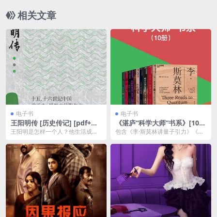
相关文章
电子书
电子书
王阳明传 [ 历史传记] [pdf+全
《湛庐“科学大师”书系》[10
格式]
册]
王阳明是怎样一个人？他生活成长
包含《李·斯莫林讲量子引力》《理
的家庭、社会环境如何？他怎样一
论最小值：经典力学》《人类的起
步步走上了明代的政治...
源》《性的进化》《...