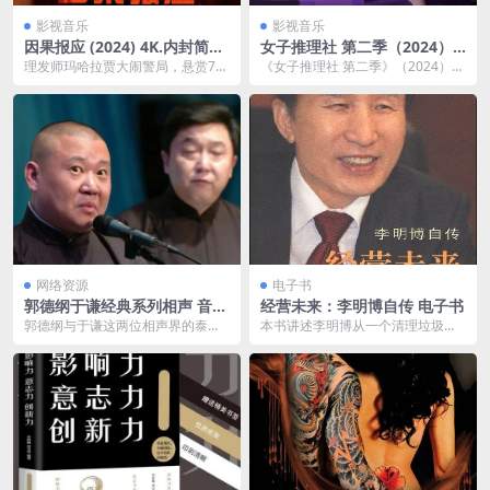
影视音乐
影视音乐
因果报应 (2024) 4K.内封简英
女子推理社 第二季（2024）
双字夸克网盘下载
芒臻 4K 更1210期
理发师玛哈拉贾大闹警局，悬赏70
《女子推理社 第二季》（2024）是
万要为一个价值300的垃圾桶立
一部富有创意和情节紧凑的推理
案。众人疑惑之际，...
剧，承接了第一季...
网络资源
电子书
郭德纲于谦经典系列相声 音频
经营未来：李明博自传 电子书
版【入眠神器】
郭德纲与于谦这两位相声界的泰
本书讲述李明博从一个清理垃圾卖
斗，相声中奉献了一场令人拍案叫
苦力的工读学生，到敢于迎接挑战
绝的听觉大餐。巧妙构思...
的学生会主席，到军事...