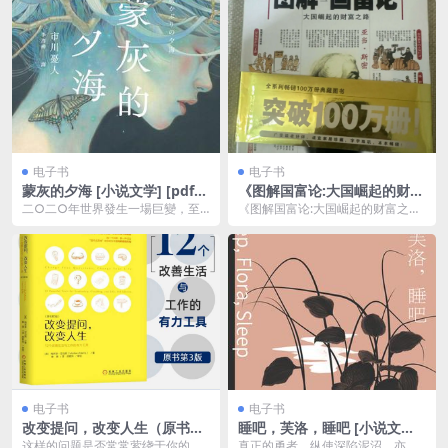
电子书
电子书
蒙灰的夕海 [ 小说文学] [pdf
《图解国富论:大国崛起的财富
+全格式]
之路》图解经典系列[pdf]
二○二○年世界發生一場巨變，至
《图解国富论:大国崛起的财富之
今災難仍是現在進行式，口罩成為
路》是一本将经典经济学著作《国
日常必備，日本各地百...
富论》通过图解方式呈...
电子书
电子书
改变提问，改变人生（原书第
睡吧，芙洛，睡吧 [ 小说文学]
3版） [ 励志成功] [pdf+全格
[pdf+全格式]
这样的问题是否常常萦绕于你的脑
真正的勇者，纵使深陷泥沼，亦可