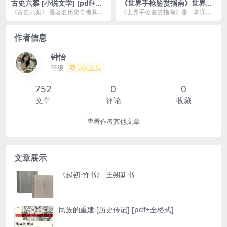
古史六案 [ 小说文学] [pdf+全
《世界手枪鉴赏指南》世界各
格式]
国最新手枪 军迷必备[pdf]
《古史六案》 是著名历史学者和作
《世界手枪鉴赏指南》是一本详细
家陈舜臣的作品，旨在通过探讨中
介绍全球各类手枪的图书，涵盖了
国古代历史中六个未...
从历史到现代的众多著...
作者信息
钟怡
等级
永久会员
752
0
0
文章
评论
收藏
查看作者其他文章
文章展示
《起初·竹书》-王朔新书
民族的重建 [ 历史传记] [pdf+全格式]