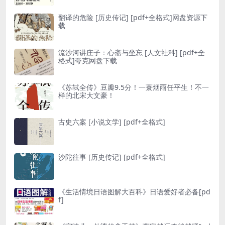
翻译的危险 [ 历史传记] [pdf+全格式]网盘资源下
载
流沙河讲庄子：心斋与坐忘 [ 人文社科] [pdf+全
格式]夸克网盘下载
《苏轼全传》豆瓣9.5分！一蓑烟雨任平生！不一
样的北宋大文豪！
古史六案 [ 小说文学] [pdf+全格式]
沙陀往事 [ 历史传记] [pdf+全格式]
《生活情境日语图解大百科》日语爱好者必备[pd
f]