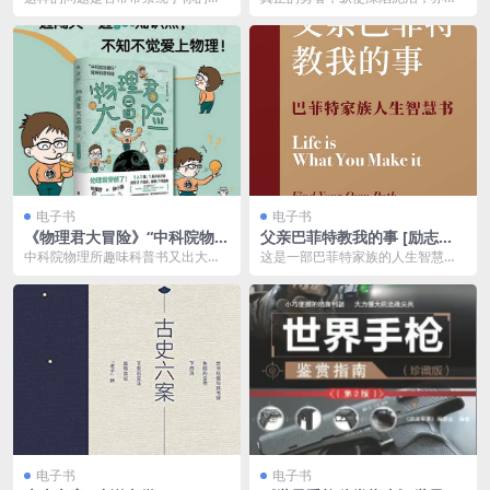
式]
海中，挥之不去：&#8220;为什么
于尘世高歌，在绝望中开出一朵芳
我如此...
香馥郁的花。&...
电子书
电子书
《物理君大冒险》“中科院物理
父亲巴菲特教我的事 [ 励志成
所”趣味科普特辑
功] [pdf+全格式]夸克网盘下
中科院物理所趣味科普书又出大
这是一部巴菲特家族的人生智慧
载
招，这次“物理君”形象亲自来到台
书。在这本书中，巴菲特为读者讲
前，通过更好玩的故事...
述了他热爱工作又才华横...
电子书
电子书