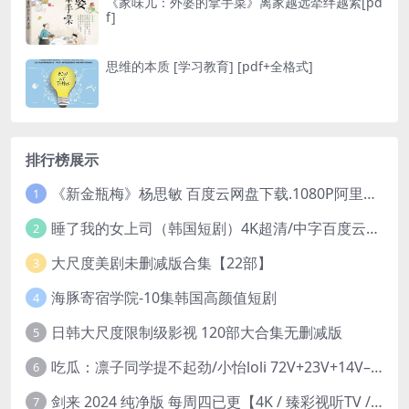
《家味儿：外婆的拿手菜》离家越远牵绊越紧[pd
f]
思维的本质 [ 学习教育] [pdf+全格式]
排行榜展示
《新金瓶梅》杨思敏 百度云网盘下载.1080P阿里下载.国语中字.(1996)
1
睡了我的女上司（韩国短剧）4K超清/中字百度云网盘下载
2
大尺度美剧未删减版合集【22部】
3
海豚寄宿学院-10集韩国高颜值短剧
4
日韩大尺度限制级影视 120部大合集无删减版
5
吃瓜：凛子同学提不起劲/小怡loli 72V+23V+14V–24.02GB】
6
剑来 2024 纯净版 每周四已更【4K / 臻彩视听TV / 杜比音】附电子书百度网盘下载
7