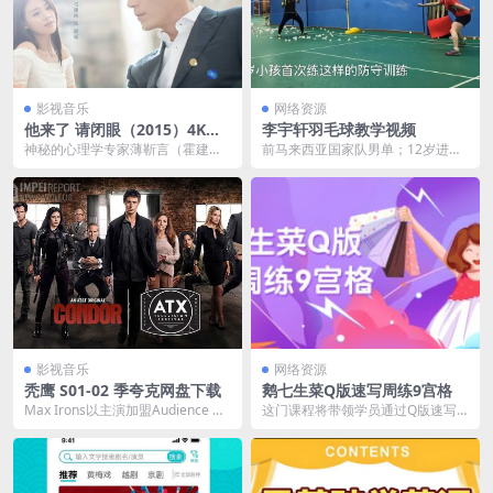
影视音乐
网络资源
他来了 请闭眼（2015）4K高
李宇轩羽毛球教学视频
清高码率 无台标 S01全
神秘的心理学专家薄靳言（霍建华
前马来西亚国家队男单；12岁进入
饰），招募大四学生简瑶（马思纯
大马国家青年队，20岁因伤退出国
饰）作为翻译和生活助...
家队。退役后曾任...
影视音乐
网络资源
秃鹰 S01-02 ​​​季夸克网盘下载
鹅七生菜Q版速写周练9宫格
Max Irons以主演加盟Audience Ne
这门课程将带领学员通过Q版速写
twork直接预订10集的《秃...
周练9宫格，学习绘制鹅七生菜等可
爱形象。学员将掌握...