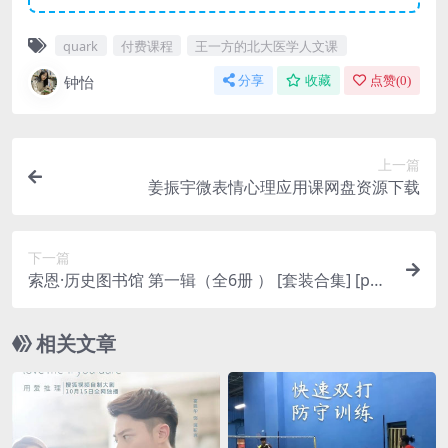
quark
付费课程
王一方的北大医学人文课
钟怡
分享
收藏
点赞(
0
)
上一篇
姜振宇微表情心理应用课网盘资源下载
下一篇
索恩·历史图书馆 第一辑（全6册 ） [ 套装合集] [pdf
+全格式]
相关文章