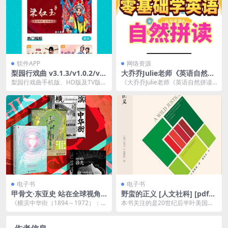
软件APP
网络资源
梨园行戏曲 v3.1.3/v1.0.2/v5.
大乔乔Julie老师《英语自然拼
7.4.0 手机版/HD版/TV版，解
读零基础发音入门课程》
梨园行戏曲手机版、HD版及TV版，
《大乔乔Julie老师《英语自然拼读
锁VIP会员版
全面覆盖各类戏曲资源，用户可畅
零基础发音入门课程》 是一门针对
享高清无广告戏曲...
英语发音初学...
电子书
电子书
甲骨文·东亚史 站在全球视角
野蛮的正义 [ 人文社科] [pdf
审视东亚历史（全4册 ） [ 套
+全格式]夸克网盘下载
《横滨中华街（1894～1972）：一
本书关注的是20世纪后半叶美国死
装合集] [pdf+全格式]
个华人社区的兴起》世界各地有很
刑的变迁史，主要聚焦于“费曼诉佐
多著名的华人...
治亚州案”和“格...