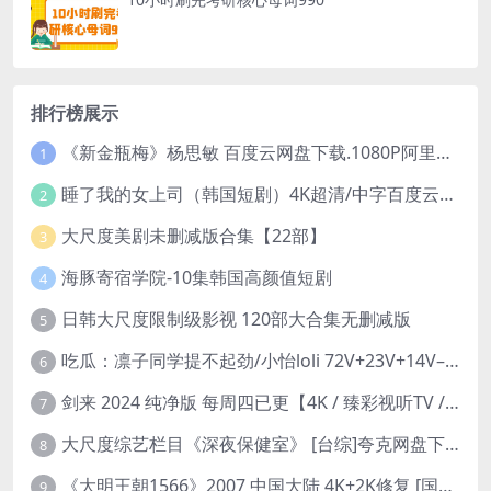
排行榜展示
《新金瓶梅》杨思敏 百度云网盘下载.1080P阿里下载.国语中字.(1996)
1
睡了我的女上司（韩国短剧）4K超清/中字百度云网盘下载
2
大尺度美剧未删减版合集【22部】
3
海豚寄宿学院-10集韩国高颜值短剧
4
日韩大尺度限制级影视 120部大合集无删减版
5
吃瓜：凛子同学提不起劲/小怡loli 72V+23V+14V–24.02GB】
6
剑来 2024 纯净版 每周四已更【4K / 臻彩视听TV / 杜比音】附电子书百度网盘下载
7
大尺度综艺栏目《深夜保健室》 [台综]夸克网盘下载
8
《大明王朝1566》2007 中国大陆 4K+2K修复 [国语 46集 192G]
9