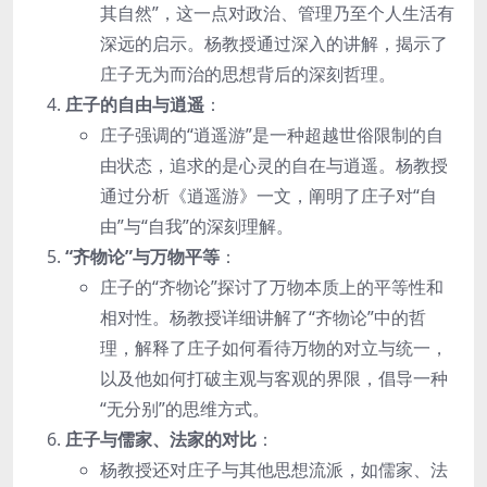
其自然”，这一点对政治、管理乃至个人生活有
深远的启示。杨教授通过深入的讲解，揭示了
庄子无为而治的思想背后的深刻哲理。
庄子的自由与逍遥
：
庄子强调的“逍遥游”是一种超越世俗限制的自
由状态，追求的是心灵的自在与逍遥。杨教授
通过分析《逍遥游》一文，阐明了庄子对“自
由”与“自我”的深刻理解。
“齐物论”与万物平等
：
庄子的“齐物论”探讨了万物本质上的平等性和
相对性。杨教授详细讲解了“齐物论”中的哲
理，解释了庄子如何看待万物的对立与统一，
以及他如何打破主观与客观的界限，倡导一种
“无分别”的思维方式。
庄子与儒家、法家的对比
：
杨教授还对庄子与其他思想流派，如儒家、法