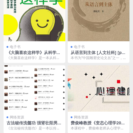
电子书
电子书
《大脑喜欢这样学》从科学的
从语言到主体 [ 人文社科] [pdf
角度揭开学习的内在逻辑。
+全格式]夸克网盘下载
《大脑喜欢这样学》是一本从科学
本书为“中国雕塑史论文丛”之一，本
角度剖析学习过程的书籍，旨在揭
书作者从事20世纪美术史研究、美
示大脑如何处理信息，...
术批评、美术策...
网络资源
网络资源
古法秘传洗髓功 强肾壮阳男性
费俊峰教授《变态心理学20
必备
讲》百度网盘下载
《古法秘传洗髓功》是一本以传统
本课程中，费俊峰老师从心理学角
功法为主题的书籍，旨在传授古代
度探究变态行为的多方面形成原