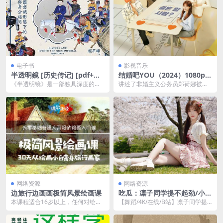
电子书
影视音乐
半透明鏡 [ 历史传记] [pdf+全
结婚吧YOU（2024）1080p S
格式]
01E01 – E10
《半透明镜》是一部独具深度的历
讲述了非婚主义公务员郑荷娜被流
史传记作品，通过鲜活的人物描写
放到“婚姻士气推进队YOU”的媒人
和生动的叙述方式，为...
罗曼史故事，该队...
网络资源
网络资源
边旅行边画画极简风景绘画课
吃瓜：凛子同学提不起劲/小怡
loli 72V+23V+14V–24.02G
本课程适合16岁以上，任何对绘画
【舞蹈/4K/在线/B站】凛子同学提
B】
有兴趣的成年人;只有年龄下限，没
不起劲/小怡loli【72V+23V+14V...
有上限， 只要你...