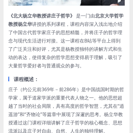
《北大杨立华教授讲庄子哲学》
是一门由
北京大学哲学
教授杨立华
讲授的系列课程，课程内容深入浅出地介绍
了中国古代哲学家庄子的思想精髓，并将庄子的哲学理
念与现代生活进行对接。这一课程在B站等平台上得到
了广泛关注和好评，尤其是杨教授独特的讲解方式和生
动的表达，使得复杂的哲学思想变得易于理解，吸引了
大量哲学爱好者与普通观众的参与。
课程概述
：
庄子（约公元前369年－前286年）是中国战国时期的哲
学家，属于道家学派的重要代表人物之一。他的思想超
越了当时的社会局限，具有高度的哲学智慧，尤其在“逍
遥游”和“齐物论”等篇章中展现了深邃的思考。杨立华教
授通过这门课程详细讲解了庄子哲学的核心概念、思想
流派以及庄子对自由、自然、人生的独特理解。