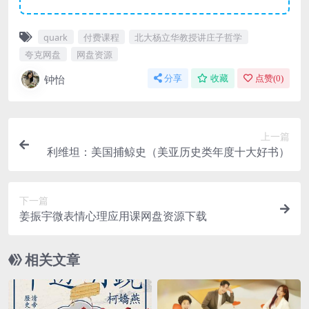
quark
付费课程
北大杨立华教授讲庄子哲学
夸克网盘
网盘资源
钟怡
分享
收藏
点赞(
0
)
上一篇
利维坦：美国捕鲸史（美亚历史类年度十大好书）
下一篇
姜振宇微表情心理应用课网盘资源下载
相关文章