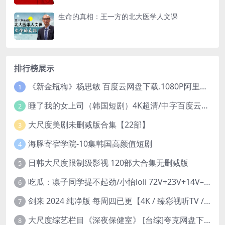
生命的真相：王一方的北大医学人文课
排行榜展示
《新金瓶梅》杨思敏 百度云网盘下载.1080P阿里下载.国语中字.(1996)
1
睡了我的女上司（韩国短剧）4K超清/中字百度云网盘下载
2
大尺度美剧未删减版合集【22部】
3
海豚寄宿学院-10集韩国高颜值短剧
4
日韩大尺度限制级影视 120部大合集无删减版
5
吃瓜：凛子同学提不起劲/小怡loli 72V+23V+14V–24.02GB】
6
剑来 2024 纯净版 每周四已更【4K / 臻彩视听TV / 杜比音】附电子书百度网盘下载
7
大尺度综艺栏目《深夜保健室》 [台综]夸克网盘下载
8