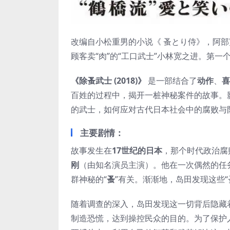
改编自小松重男的小说《 蚤とり侍》，阿
顾客卖“肉”的“工口武士”小林宽之进。第
《除蚤武士 (2018)》
是一部结合了
动作
、
喜
百姓的过程中，揭开一桩神秘案件的故事。
的武士，如何应对古代日本社会中的腐败与
主要剧情：
故事发生在
17世纪的日本
，那个时代政治腐
刚
（由知名演员主演）。他在一次偶然的任
群神秘的“
蚤
”有关。渐渐地，岛田发现这些
随着调查的深入，岛田发现这一切背后隐藏
制造恐慌，达到操控民众的目的。为了保护