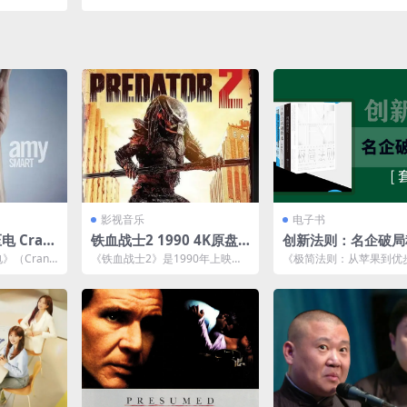
+全格式]
影视音乐
电子书
 Cran
铁血战士2 1990 4K原盘R
创新法则：名企破局
age 1080
EMUX 杜比视界 内封字幕
[ 套装合集] [pdf+全
（Crank
《铁血战士2》是1990年上映的
《极简法则：从苹果到优
) 19.88G
夸克网盘下载
一部200...
科幻动作电影，由斯蒂芬·霍普金
层简化工具》80/20法则
斯 (Stephe...
查德·科克在本书中告...