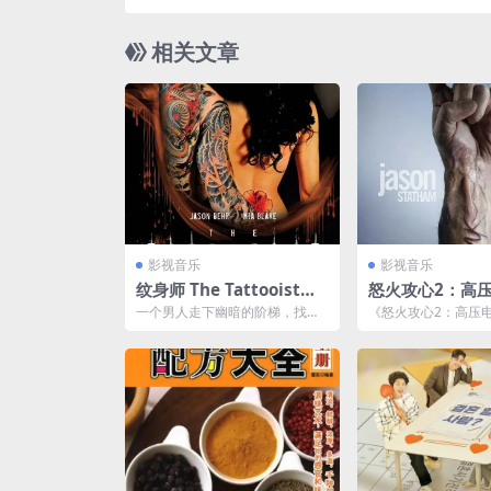
相关文章
影视音乐
影视音乐
纹身师 The Tattooist夸
怒火攻心2：高压电
克网盘下载 (2007) 1080P
k 2: High Volt
一个男人走下幽暗的阶梯，找到
《怒火攻心2：高压电》
p remux (2009
了蜷缩在阴暗的角落的孩子，抓
2: High Voltage）是
住他的手，撩起了男孩的袖...
B 中文字幕