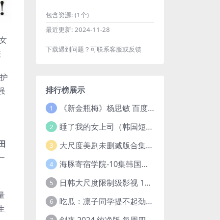
包含资源:
(1个)
最近更新:
2024-11-28
女
下载遇到问题？可联系客服或反馈
差
护
排行榜展示
强
《新金瓶梅》杨思敏 百度云网盘下载.1080P阿里下载.国语中字.(1996)
1
睡了我的女上司（韩国短剧）4K超清/中字百度云网盘下载
2
田
大尺度美剧未删减版合集【22部】
3
一
海豚寄宿学院-10集韩国高颜值短剧
4
日韩大尺度限制级影视 120部大合集无删减版
5
量
吃瓜：凛子同学提不起劲/小怡loli 72V+23V+14V–24.02GB】
6
生
剑来 2024 纯净版 每周四已更【4K / 臻彩视听TV / 杜比音】附电子书百度网盘下载