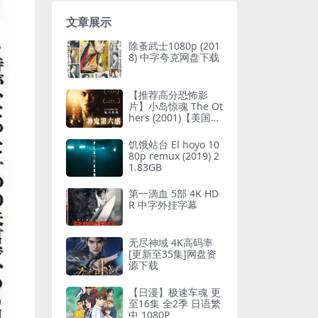
文章展示
除蚤武士1080p (201
8) 中字夸克网盘下载
【推荐高分恐怖影
片】小岛惊魂 The Ot
hers (2001)【美国】
【豆瓣高分】【未删
减版】 中字
饥饿站台 El hoyo 10
80p remux (2019) 2
1.83GB
第一滴血 5部 4K HD
R 中字外挂字幕
无尽神域 4K高码率
[更新至35集]网盘资
源下载
【日漫】极速车魂 更
至16集 全2季 日语繁
中 1080P