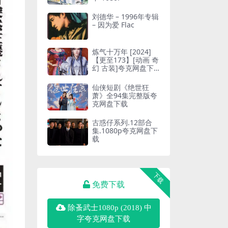
刘德华 – 1996年专辑
– 因为爱 Flac
炼气十万年 [2024]
【更至173】[动画 奇
幻 古装]夸克网盘下
载
仙侠短剧《绝世狂
萧》全94集完整版夸
克网盘下载
古惑仔系列.12部合
集.1080p夸克网盘下
载
下载
免费下载
除蚤武士1080p (2018) 中
字夸克网盘下载