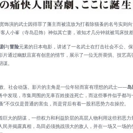
部宽饰演的武士因得罪了藩主而被流放为打着除猫蚤的名号实则向
一个客人小峯（寺岛忍饰）神似其亡妻，谁知才几分钟就被骂床技
剧
与
冒险
元素的日本电影，讲述了一名武士在打击社会不公、保
影片通过幽默且富有创意的情节，展示了一位无所畏惧、技艺高
阴谋。
败、社会动荡。影片的主角是一位年轻而富有理想的武士——
岛
务中发现，市集周围的无辜百姓接连死亡，而这些事件似乎都与
“蚤”不仅仅是普通的害虫，而是背后有着一股邪恶势力在操控。
着巨大的阴谋，一些权力和利益阶层的高层人物利用这些邪恶力
人民并揭露真相，岛田必须挑战强大的敌人，并在一场又一场的