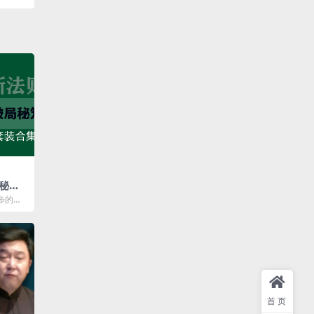
秘笈
格式]
步的深
之父理
首页