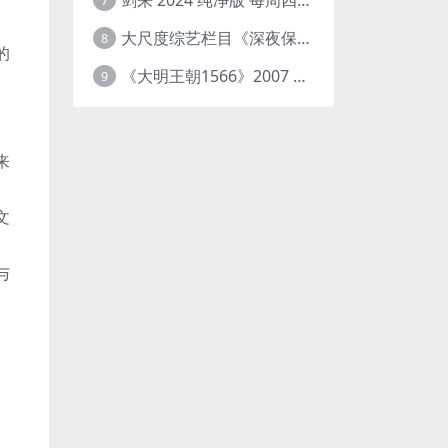
7
大尺度综艺栏目《深夜保健室》 [台综]夸克网盘下载
8
的
《大明王朝1566》2007 中国大陆 4K+2K修复 [国语 46集 192G]
9
来
文
与