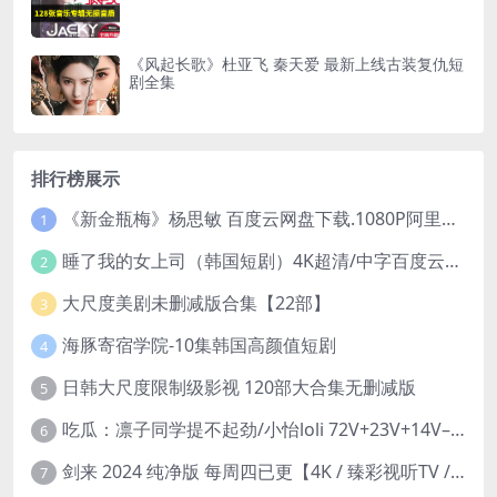
《风起长歌》杜亚飞 秦天爱 最新上线古装复仇短
剧全集
排行榜展示
《新金瓶梅》杨思敏 百度云网盘下载.1080P阿里下载.国语中字.(1996)
1
睡了我的女上司（韩国短剧）4K超清/中字百度云网盘下载
2
大尺度美剧未删减版合集【22部】
3
海豚寄宿学院-10集韩国高颜值短剧
4
日韩大尺度限制级影视 120部大合集无删减版
5
吃瓜：凛子同学提不起劲/小怡loli 72V+23V+14V–24.02GB】
6
剑来 2024 纯净版 每周四已更【4K / 臻彩视听TV / 杜比音】附电子书百度网盘下载
7