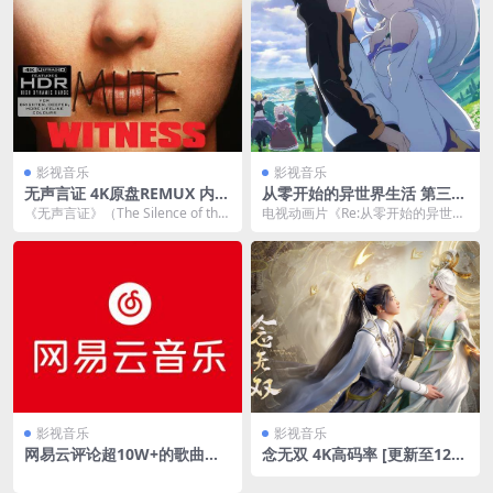
影视音乐
影视音乐
无声言证 4K原盘REMUX 内封
从零开始的异世界生活 第三季
字幕
袭击篇（2024） 首播03 官方
《无声言证》（The Silence of the
电视动画片《Re:从零开始的异世界
中字 【日漫】
Lambs）是一部1991年...
生活》改编自长月达平创作的同名
网络小说作品。该...
影视音乐
影视音乐
网易云评论超10W+的歌曲合
念无双 4K高码率 [更新至12
集788首【收藏版】夸克网盘
集]夸克网盘下载
下载