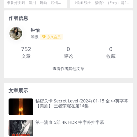
界巡演 (2024)
EMUX 杜比视界 内封字幕
准备好尖叫、流泪、舞动、尽情歌
《铁血战士：猎物》（Prey）是20
唱吧！与获得多项白金唱片和 3 次
22年上映的科幻动作片，由丹·特拉
格莱美奖的歌手兼...
亨伯格 (...
作者信息
钟怡
等级
永久会员
752
0
0
文章
评论
收藏
查看作者其他文章
文章展示
秘密关卡 Secret Level (2024) 01-15 全 中英字幕
【美剧】 王者荣耀在第14集
第一滴血 5部 4K HDR 中字外挂字幕