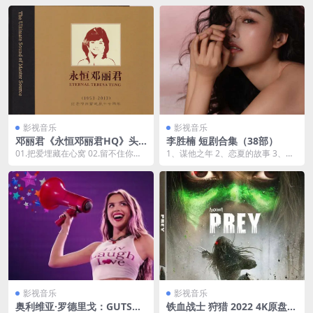
影视音乐
影视音乐
邓丽君《永恒邓丽君HQ》头
李胜楠 短剧合集（38部）
版限量[WAV+CUE][1G]
01.把爱埋藏在心窝 02.留不住你的
1、谋他之年 2、恋夏的故事 3、娇
心 03.千言万语 04.有人呼唤你 05...
娇王妃她脸红心跳 4、骄阳照我
（双生之我的妹...
影视音乐
影视音乐
奥利维亚·罗德里戈：GUTS世
铁血战士 狩猎 2022 4K原盘R