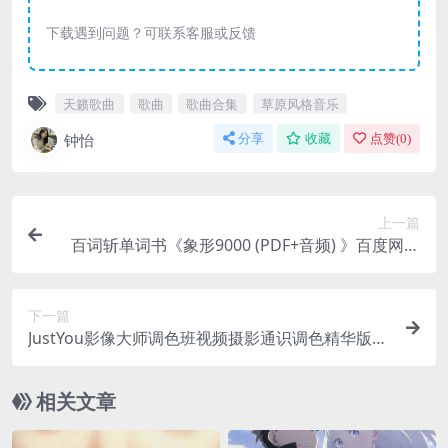
下载遇到问题？可联系客服或反馈
天籁歌曲
歌曲
歌曲合集
草原风格音乐
钟怡
分享
收藏
点赞(
0
)
上一篇
百词斩单词书《象形9000 (PDF+音频) 》百度网盘
下载
下一篇
JustYou影像大师调色班视频摄影通识调色精华版新
手视频教程
相关文章