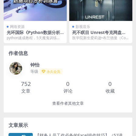
网络资源
影视音乐
光环国际《Python数据分析5
死不瞑目 Unrest夸克网盘资
天训练营》
源下载 (2006) 720P 英语中字
python速成教程，5天魔鬼训练
医学院新生爱莉逊•布兰德曼（Corr
营，让技术小白从入门到精通。
i English 饰）入学不久便迎来了从
医...
作者信息
钟怡
等级
永久会员
752
0
0
文章
评论
收藏
查看作者其他文章
文章展示
【财务人员工作必备的Excel操作技巧】（52讲