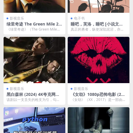
影视音乐
电子书
绿里奇迹 The Green Mile 21
睡吧，芙洛，睡吧 [ 小说文学]
60p remux (1999) 77.22GB
[pdf+全格式]
《绿里奇迹》（The Green Mile）
真正的勇者，纵使深陷泥沼，亦可
中文字幕
是由弗兰克·德拉邦特执导，根据斯
于尘世高歌，在绝望中开出一朵芳
蒂芬...
香馥郁的花。&...
影视音乐
影视音乐
黑白森林 (2024) 4K夸克网盘
《女劫》1080p恐怖电影 (201
资源下载
7) 夸克网盘下载
该剧以一支丢失的枪支为引，勾连
《女劫》（XX，2017）是一部由四
起尘封在时间里的滔天秘密，青年
位女性导演联手制作的恐怖电影合
刑警文彬彬 （丁禹兮...
辑，包含四个短...