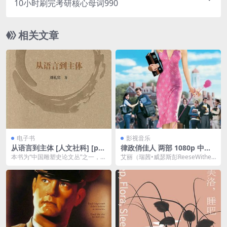
10小时刷完考研核心母词990
相关文章
电子书
影视音乐
从语言到主体 [ 人文社科] [pdf
律政俏佳人 两部 1080p 中英
+全格式]夸克网盘下载
双语 中英双字 夸克网盘下载
本书为“中国雕塑史论文丛”之一，本
艾丽（瑞茜•威瑟斯彭ReeseWither
书作者从事20世纪美术史研究、美
spoon饰）虽然拥有羡煞旁人的美
术批评、美术策...
貌—...