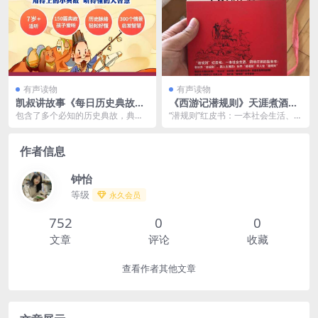
有声读物
有声读物
凯叔讲故事《每日历史典故》
《西游记潜规则》天涯煮酒最
百度云网盘下载
有价值的一篇文章[pdf]
包含了多个必知的历史典故，典故
“潜规则”红皮书：一本社会生活、职
串联了上下五千年的历史，让孩子
场打拼的指南书！看妖界“潜规则”，
在学习过程中日积月累...
跟人生博弈！...
作者信息
钟怡
等级
永久会员
752
0
0
文章
评论
收藏
查看作者其他文章