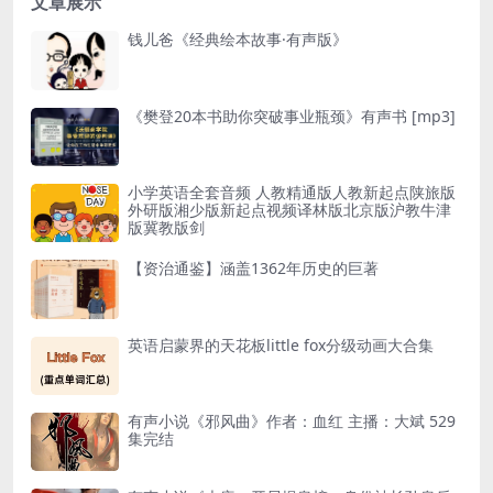
文章展示
钱儿爸《经典绘本故事·有声版》
《樊登20本书助你突破事业瓶颈》有声书 [mp3]
小学英语全套音频 人教精通版人教新起点陕旅版
外研版湘少版新起点视频译林版北京版沪教牛津
版冀教版剑
【资治通鉴】涵盖1362年历史的巨著
英语启蒙界的天花板little fox分级动画大合集
有声小说《邪风曲》作者：血红 主播：大斌 529
集完结