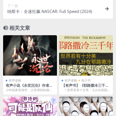
下一篇
纳斯卡：全速狂飙 NASCAR: Full Speed (2024)
相关文章
有声读物
有声读物
电子书
有声小说《永世沉沦》作者：
【有声书】《耶路撒冷三千
刀子 主播：章鱼 286集完结百
年》世界若有十分美，九分在
小时候家里很穷，父亲用纸给糊了
《 世界若有十分美，九分在耶路
度网盘下载
耶路撒冷。一本书读懂犹太民
个风筝，从天上下来的时候风筝却
撒冷。一本书读懂犹太民族漫长历
族漫长历史。这不仅是一座城
带着血……从那以后我...
史。这...
市的历史，更是整个世界的缩
影