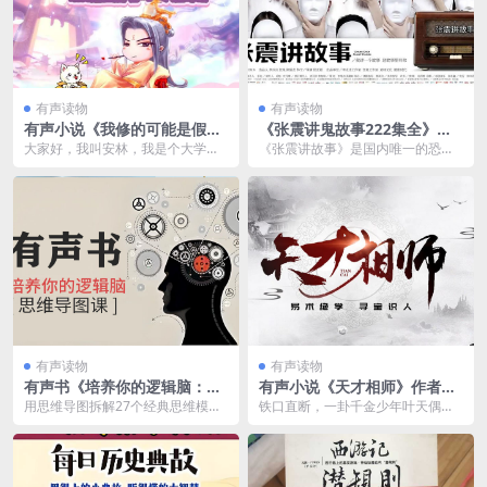
有声读物
有声读物
有声小说《我修的可能是假
《张震讲鬼故事222集全》有
仙》作者：明月地上霜 主播：
声类张震讲鬼故事夸克网盘下
大家好，我叫安林，我是个大学
《张震讲故事》是国内唯一的恐怖
牛大宝 2398完结
载
生，我明明可以过一个无忧无虑的
有声作品的品牌，作品从创作到录
大学生活，不知怎么着背...
音到后期合成都由张震...
有声读物
有声读物
有声书《培养你的逻辑脑：思
有声小说《天才相师》作者：
维导图课》夸克网盘下载
打眼 主播：青雪 119集完结阿
用思维导图拆解27个经典思维模
铁口直断，一卦千金少年叶天偶得
里云下载
型，让你一看就会、拿来就能用。
相师传承，究天人之际，通古今之
精准解决学习、工作、...
变，为往圣继绝学乡村...