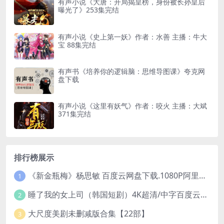
有声小说《大唐：开局揭皇榜，身份被长孙皇后
曝光了》253集完结
有声小说《史上第一妖》作者：水善 主播：牛大
宝 88集完结
有声书《培养你的逻辑脑：思维导图课》夸克网
盘下载
有声小说《这里有妖气》作者：咬火 主播：大斌
371集完结
排行榜展示
《新金瓶梅》杨思敏 百度云网盘下载.1080P阿里下载.国语中字.(1996)
1
睡了我的女上司（韩国短剧）4K超清/中字百度云网盘下载
2
大尺度美剧未删减版合集【22部】
3