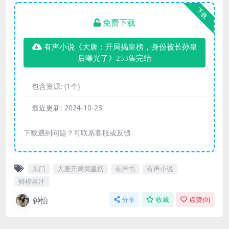
下载
免费下载
有声小说《大唐：开局揭皇榜，身份被长孙皇
后曝光了》253集完结
包含资源:
(1个)
最近更新:
2024-10-23
下载遇到问题？可联系客服或反馈
东门
大唐开局揭皇榜
有声书
有声小说
鲜榨果汁
钟怡
分享
收藏
点赞(
0
)