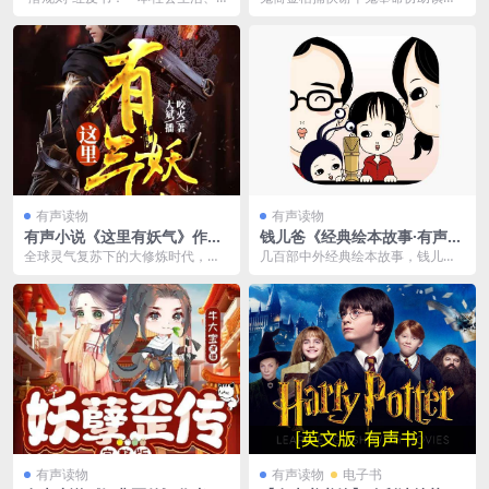
6集完结
场打拼的指南书！看妖界“潜规则”，
县令胖子高升处理诡异频发的官兵
跟人生博弈！...
惨死事件，却遭恐怖刑...
有声读物
有声读物
有声小说《这里有妖气》作
钱儿爸《经典绘本故事·有声
者：咬火 主播：大斌 371集完
版》
全球灵气复苏下的大修炼时代，人
几百部中外经典绘本故事，钱儿
结
们不信鬼神，只信生命进化。 古人
爸、钱儿妈生动演绎，陪孩子度过
所谓敬拜的鬼神，当...
快乐、有趣、丰富的童年...
有声读物
有声读物
电子书