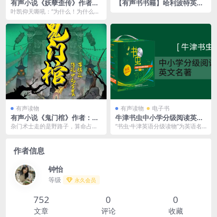
有声小说《妖孽歪传》作者：
【有声书书籍】哈利波特英文
单身狸子 主播：牛大宝 443集
版小说全集有声书+PDF电子
叶凯仰天嘶吼：“为什么！为什么要
完结
书百度网盘下载
这样对我！师父是神仙也就算了，
同事是妖孽也就罢了...
有声读物
有声读物
电子书
有声小说《鬼门棺》作者：苗
牛津书虫中小学分级阅读英文
棋淼 主播：传说中的方片K&
名著（PDF电子书MP3音频）
杂门术士走的是野路子，算命占
“书虫·牛津英语分级读物”为英语名
白夜 624集完结
卦，阴阳风水，驱魔灵符，乃至跳
著简写本，1988年由牛津大学出版
大神样样都行，可又样样...
社推出，19...
作者信息
钟怡
等级
永久会员
752
0
0
文章
评论
收藏