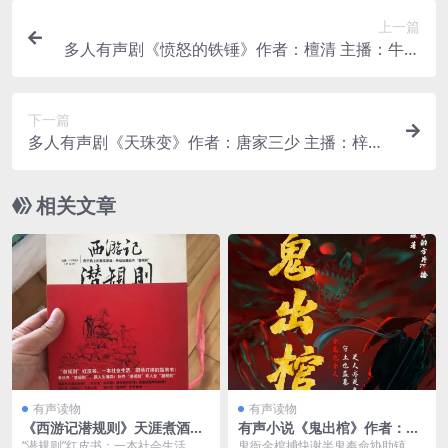
上一篇
多人有声剧《愤怒的铁锤》作者：檀清 主播：牛大
宝 1155集完结
下一篇
多人有声剧《天珠变》作者：唐家三少 主播：梓辰
444集完结
相关文章
有声读物
有声读物
《西游记潜规则》天涯煮酒最
有声小说《鬼出棺》作者：苗
有价值的一篇文章[pdf]
棋淼 主播：传说中的方片K 62
“潜规则”红皮书：一本社会生活、职
鬼衙金棺捕快谢半鬼奉命协助镇水