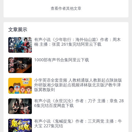
查看作者其他文章
文章展示
有声小说《少年歌行：海外仙山篇》作者：周木
楠 主播：张震 261集完结阿里云下载
1000部有声书合集阿里云下载
小学英语全套音频 人教精通版人教新起点陕旅版
外研版湘少版新起点视频译林版北京版沪教牛津
版冀教版剑
有声小说《永世沉沦》作者：刀子 主播：章鱼 28
6集完结百度网盘下载
有声小说《鬼喊捉鬼》作者：三天两觉 主播：牛
大宝 227集完结