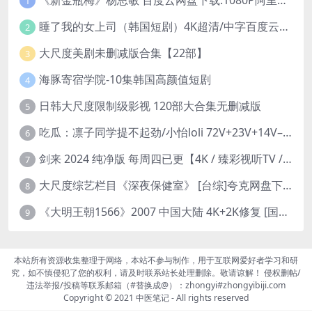
《新金瓶梅》杨思敏 百度云网盘下载.1080P阿里下载.国语中字.(1996)
1
睡了我的女上司（韩国短剧）4K超清/中字百度云网盘下载
2
大尺度美剧未删减版合集【22部】
3
海豚寄宿学院-10集韩国高颜值短剧
4
日韩大尺度限制级影视 120部大合集无删减版
5
吃瓜：凛子同学提不起劲/小怡loli 72V+23V+14V–24.02GB】
6
剑来 2024 纯净版 每周四已更【4K / 臻彩视听TV / 杜比音】附电子书百度网盘下载
7
大尺度综艺栏目《深夜保健室》 [台综]夸克网盘下载
8
《大明王朝1566》2007 中国大陆 4K+2K修复 [国语 46集 192G]
9
本站所有资源收集整理于网络，本站不参与制作，用于互联网爱好者学习和研
究，如不慎侵犯了您的权利，请及时联系站长处理删除。敬请谅解！ 侵权删帖/
违法举报/投稿等联系邮箱（#替换成@）：zhongyi#zhongyibiji.com
Copyright © 2021
中医笔记
- All rights reserved