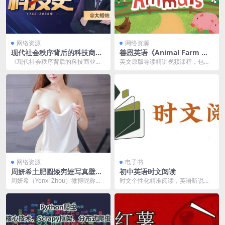
网络资源
网络资源
现代社会秩序背后的科技商业
善恩英语《Animal Farm 动
史夸克网盘资源下载
物农场 (精读课+单词表+练习)
《现代社会秩序背后的科技商业
英文原版导读精讲视频课程，包含
》
史》 是一部在 B 站（哔哩哔哩）播
视频课、单词表、练习及答案PD
出的纪录片或系列...
F，适合6-12岁孩...
网络资源
电子书
周妍希土肥圆矮穷矬写真壁纸
初中英语时文阅读
网盘资源下载
周妍希（Yenxi Zhou）微博昵称土
时文个性化精准阅读，英语听说读
肥圆矮挫穷、奶瓶土肥圆，内地平
写全面提升
面模特，演...