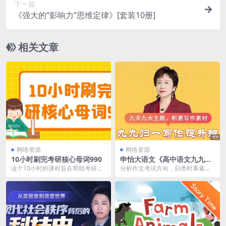
下一篇
《强大的“影响力”思维定律》[套装10册]
相关文章
网络资源
网络资源
10小时刷完考研核心母词990
申怡大语文《高中语文九九归
一写作提升班》百度云网盘下
这个10小时的课程旨在帮助考研学
分析作文考试方向，归类时事素
载
生快速掌握核心母词990。通过系
材，选取准确视角，九天带学生提
统化的讲解和大量...
高眼界、理清思路、增加...