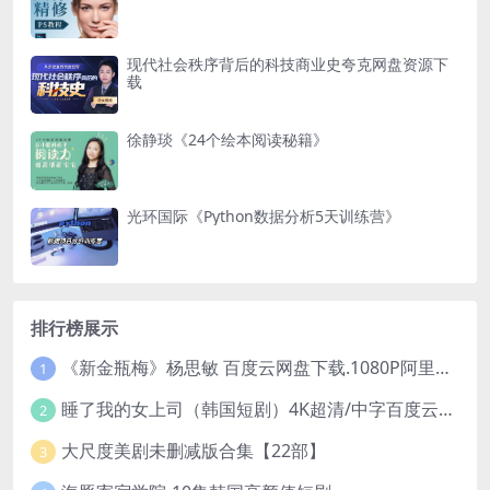
现代社会秩序背后的科技商业史夸克网盘资源下
载
徐静琰《24个绘本阅读秘籍》
光环国际《Python数据分析5天训练营》
排行榜展示
《新金瓶梅》杨思敏 百度云网盘下载.1080P阿里下载.国语中字.(1996)
1
睡了我的女上司（韩国短剧）4K超清/中字百度云网盘下载
2
大尺度美剧未删减版合集【22部】
3