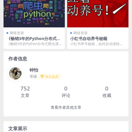
网络资源
网络资源
《畅销3年的Python分布式爬
小红书自动养号秘籍
虫课程》慕课网实战课 提升你
《畅销3年的Python分布式爬虫课
小红书养号秘籍，如何自动涨粉清
的编程能力
程》是慕课网推出的一门实战课
晰系统标签打造高权重账号【教程
程，提升学员的编...
+软件】
作者信息
钟怡
等级
永久会员
752
0
0
文章
评论
收藏
查看作者其他文章
文章展示