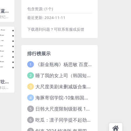
包含资源:
(1个)
【蓝光
下载
世纪史
最近更新:
2024-11-11
，该剧
下载遇到问题？可联系客服或反馈
排行榜展示
《新金瓶梅》杨思敏 百度云网盘下载.1080P阿里下载.国语中字.(1996)
1
睡了我的女上司（韩国短剧）4K超清/中字百度云网盘下载
2
大尺度美剧未删减版合集【22部】
3
本以传
在传授
..
海豚寄宿学院-10集韩国高颜值短剧
4
日韩大尺度限制级影视 120部大合集无删减版
5
吃瓜：凛子同学提不起劲/小怡loli 72V+23V+14V–24.02GB】
6
剑来 2024 纯净版 每周四已更【4K / 臻彩视听TV / 杜比音】附电子书百度网盘下载