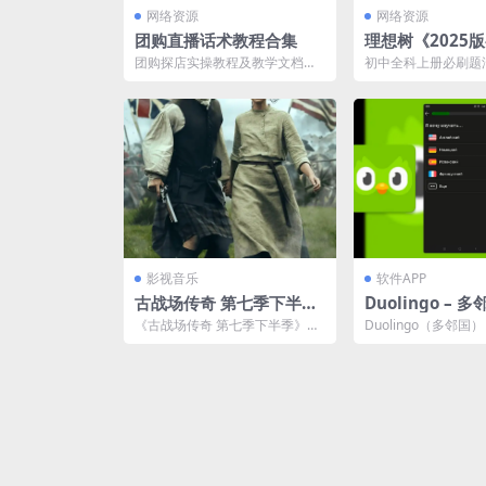
网络资源
网络资源
团购直播话术教程合集
理想树《2025
题 (全科上册) 》
团购探店实操教程及教学文档，
初中全科上册必刷题
包括服饰、家居、母婴、农副、
法、新素材，基础与
珠宝、数码等产品相关话术...
轻松备战中考
影视音乐
软件APP
古战场传奇 第七季下半季
Duolingo –
(2024英剧)[附前6季] 更新
外语 v6.9.2网
《古战场传奇 第七季下半季》
Duolingo（多邻国
至13集
（Outlander Season 7 Part 2...
欢迎的语言学习应用
戏化的方式帮助...