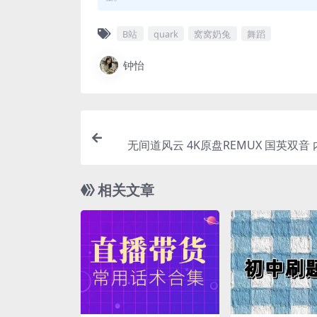
B站
quark
窝窝奶兔
舞蹈
钟怡
无间道风云 4K原盘REMUX 国英双音
相关文章