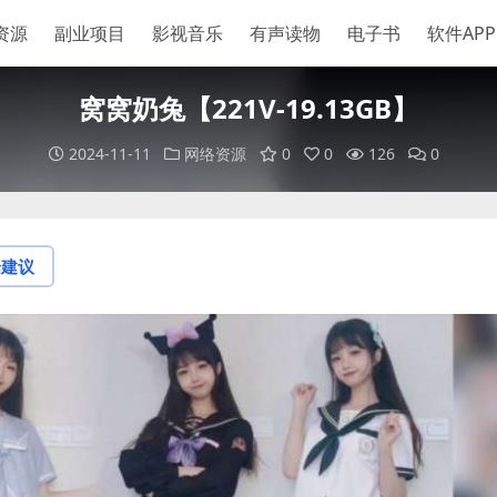
资源
副业项目
影视音乐
有声读物
电子书
软件APP
窝窝奶兔【221V-19.13GB】
2024-11-11
网络资源
0
0
126
0
论建议