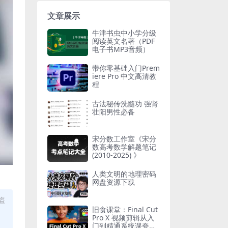
文章展示
牛津书虫中小学分级
阅读英文名著（PDF
电子书MP3音频）
带你零基础入门Prem
iere Pro 中文高清教
程
古法秘传洗髓功 强肾
壮阳男性必备
宋分数工作室《宋分
数高考数学解题笔记
(2010-2025) 》
人类文明的地理密码
网盘资源下载
盗
旧食课堂：Final Cut
Pro X 视频剪辑从入
门到精通系统课夸克