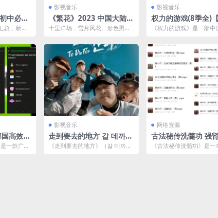
影视音乐
影视音乐
版初中必刷
《繁花》2023 中国大陆 4
权力的游戏(8季全)
K+4K高码 [国语 173.6G]
1080P】夸克网盘
汇总，新考
十里洋场，雪月风花。形色男女
《权力的游戏》是一部中
重点并重，
往来穿梭，追逐着名利，追逐梦
诗奇幻题材的电视连续剧
想，追随着心底无尽的欲望...
以美国作家乔治·R·R·...
影视音乐
网络资源
 多邻国高效学
走到要去的地方 갈 데까지
古法秘传洗髓功 强肾壮阳
盘资源
간다 (2024) 全8集 1080
男性必备
） 是一款广受
《走到要去的地方》（갈 데까지
《古法秘传洗髓功》是一
韩语中字
，它通过游
간다，2024）是一部韩国的剧情
统功法为主题的书籍，旨
类电视剧，讲述了...
古代流传的养生与强身之道.