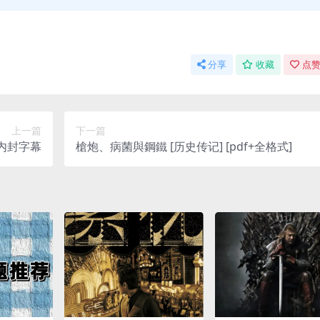
分享
收藏
点赞
上一篇
下一篇
 内封字幕
槍炮、病菌與鋼鐵 [ 历史传记] [pdf+全格式]